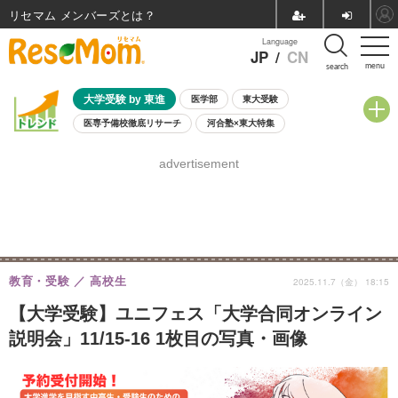
リセマム メンバーズ
Language
JP
/
CN
menu
search
大学受験 by 東進
医学部
東大受験
医専予備校徹底リサーチ
河合塾×東大特集
親子で考える大学選び
高校受験
中学受験
小学校受験
advertisement
共通テスト
夏休み
8月開催学校説明会・相談会
8月開催イベント・WS
全国公立高校 過去問
人気記事
自由研究教材（小学生向け）
自由研究教材（中学生向け）
ランキング
教育・受験
高校生
2025.11.7（金） 18:15
【大学受験】ユニフェス「大学合同オンライン
説明会」11/15-16 1枚目の写真・画像