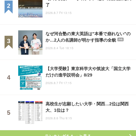
了
2026.8.7 Fri 13:15
なぜ河合塾の東大英語は"本番で崩れない"の
か…2人の名講師が明かす指導の全貌
PR
2026.8.4 Tue 18:15
【大学受験】東京科学大や筑波大「国立大学
だけの進学説明会」8/29
2026.8.7 Fri 17:15
高校生が志願したい大学・関西…2位は関西
大、1位は？
2026.8.6 Thu 9:15