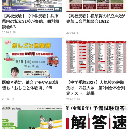
【高校受験】【中学受験】兵庫
【高校受験】横須賀の私立4校が
県内の私立31校が集結、個別相
参加…合同相談会10/12
談会9/6
2026.7.28
2026.8.5
医療✕消防、縫合デモやAED講
【中学受験2027】人気校の併願
習も「おしごと体験博」9/5
先は…四谷大塚「第2回合不合判
定テスト」結果
2026.8.6
2026.7.16