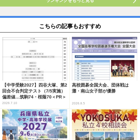
ランキングをもっと見る
こちらの記事もおすすめ
【中学受験2027】四谷大塚、第2
高校囲碁全国大会、団体戦は
回合不合判定テスト（7/5実施）
灘・南山女子部が優勝
偏差値…筑駒74・桜蔭70＜PR＞
2026.7.10
2026.8.5