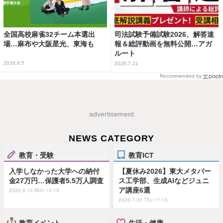
全国高校麻雀32チーム本選出
司法試験予備試験2026、解答速
場…麻布や大阪星光、東海も
報＆総評動画を無料公開…アガ
ルート
2026.8.5
2026.7.21
Recommended by
advertisement
NEWS CATEGORY
教育・受験
教育ICT
入学しなかった大学への納付
【夏休み2026】東大メタバー
金27万円…保護者5.5万人調査
ス工学部、生成AIなどジュニ
ア講座6選
2026.8.10 Mon 10:15
2026.7.30 Thu 11:15
教育イベント
生活・健康