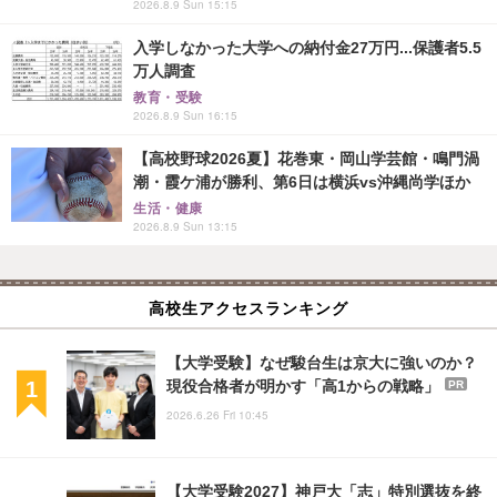
2026.8.9 Sun 15:15
入学しなかった大学への納付金27万円...保護者5.5
万人調査
教育・受験
2026.8.9 Sun 16:15
【高校野球2026夏】花巻東・岡山学芸館・鳴門渦
潮・霞ケ浦が勝利、第6日は横浜vs沖縄尚学ほか
生活・健康
2026.8.9 Sun 13:15
高校生アクセスランキング
【大学受験】なぜ駿台生は京大に強いのか？
現役合格者が明かす「高1からの戦略」
PR
2026.6.26 Fri 10:45
【大学受験2027】神戸大「志」特別選抜を終