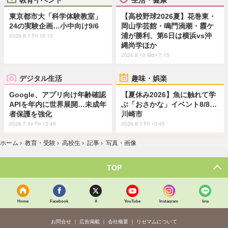
東京都市大「科学体験教室」
【高校野球2026夏】花巻東・
24の実験企画…小中向け9/6
岡山学芸館・鳴門渦潮・霞ケ
浦が勝利、第6日は横浜vs沖
2026.8.7 Fri 18:15
縄尚学ほか
2026.8.10 Mon 7:15
デジタル生活
趣味・娯楽
Google、アプリ向け年齢確認
【夏休み2026】魚に触れて学
APIを年内に世界展開…未成年
ぶ「おさかな」イベント8/8…
者保護を強化
川崎市
2026.7.31 Fri 13:45
2026.8.7 Fri 10:45
ホーム
›
教育・受験
›
高校生
›
記事
›
写真・画像
TOP
Home
Facebook
X
YouTube
Instagram
line
お問合せ
広告掲載
会社概要
リセマムについて