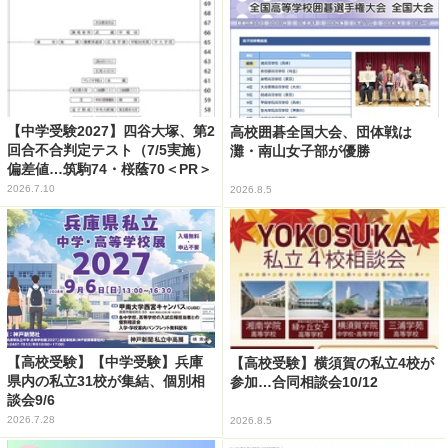
【中学受験2027】四谷大塚、第2
高校囲碁全国大会、団体戦は
回合不合判定テスト（7/5実施）
灘・南山女子部が優勝
偏差値…筑駒74・桜蔭70＜PR＞
2026.7.10
2026.8.5
【高校受験】【中学受験】兵庫
【高校受験】横須賀の私立4校が
県内の私立31校が集結、個別相
参加…合同相談会10/12
談会9/6
2026.7.28
2026.8.5