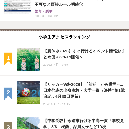
不可など面接ルール明確化
教育・受験
2026.8.6 Thu 19:0
小学生アクセスランキング
【夏休み2026】すぐ行けるイベント情報おま
とめ便＜8/9-15開催＞
2026.8.7 Fri 19:45
【サッカーW杯2026】「部活」から世界へ…
日本代表の出身高校・大学一覧（決勝T第1戦
追記：6月30日更新）
2026.6.4 Thu 11:45
【中学受験】今週末行ける中高一貫「学校見
学」8/8…桜蔭、品川女子など10校