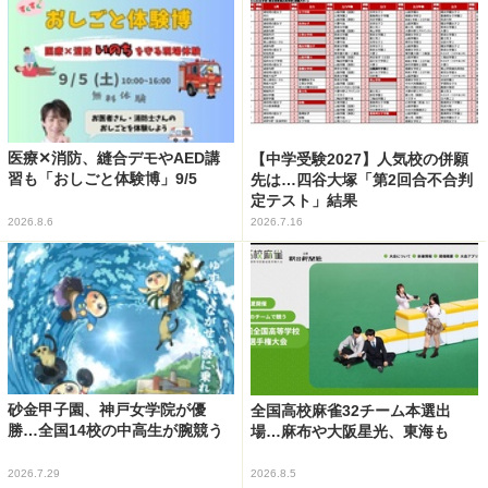
医療✕消防、縫合デモやAED講
【中学受験2027】人気校の併願
習も「おしごと体験博」9/5
先は…四谷大塚「第2回合不合判
定テスト」結果
2026.8.6
2026.7.16
砂金甲子園、神戸女学院が優
全国高校麻雀32チーム本選出
勝…全国14校の中高生が腕競う
場…麻布や大阪星光、東海も
2026.7.29
2026.8.5