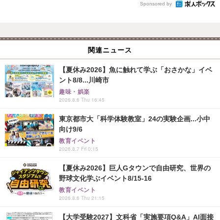
Sponsored by
関連ニュース
【夏休み2026】魚に触れて学ぶ「おさかな」イベ
ント8/8...川崎市
趣味・娯楽
2026.8.6 Thu 16:45
東京都市大「科学体験教室」24の実験企画...小中
向け9/6
教育イベント
2026.8.7 Fri 0:15
【夏休み2026】巨人Gタウンで自由研究、世界の
野球文化学ぶイベント8/15-16
教育イベント
2026.8.6 Thu 21:15
【大学受験2027】文科省「実施要項Q&A」AI面接