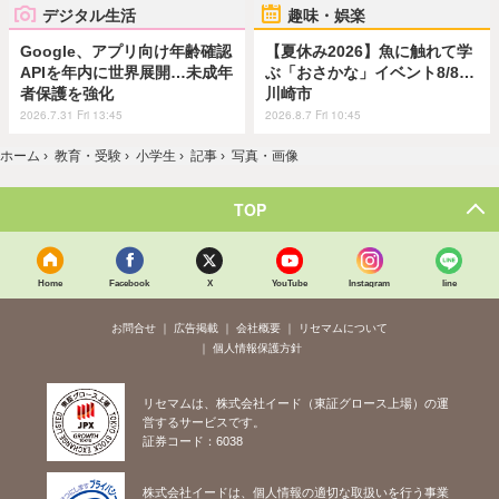
デジタル生活
趣味・娯楽
Google、アプリ向け年齢確認
【夏休み2026】魚に触れて学
APIを年内に世界展開…未成年
ぶ「おさかな」イベント8/8…
者保護を強化
川崎市
2026.7.31 Fri 13:45
2026.8.7 Fri 10:45
ホーム
›
教育・受験
›
小学生
›
記事
›
写真・画像
TOP
Home
Facebook
X
YouTube
Instagram
line
お問合せ
広告掲載
会社概要
リセマムについて
個人情報保護方針
リセマムは、株式会社イード（東証グロース上場）の運
営するサービスです。
証券コード：6038
株式会社イードは、個人情報の適切な取扱いを行う事業