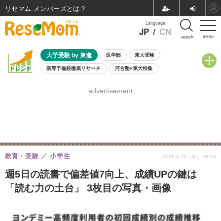
リセマム メンバーズ
Language
JP
/
CN
menu
search
大学受験 by 東進
医学部
東大受験
医専予備校徹底リサーチ
河合塾×東大特集
親子で考える大学選び
高校受験
中学受験
小学校受験
advertisement
共通テスト
夏休み
8月開催学校説明会・相談会
8月開催イベント・WS
全国公立高校 過去問
人気記事
自由研究教材（小学生向け）
自由研究教材（中学生向け）
ランキング
教育・受験
小学生
2026.5.12（火） 18:15
週5日の読書で偏差値7向上、成績UPの鍵は
「読む力の土台」 3枚目の写真・画像