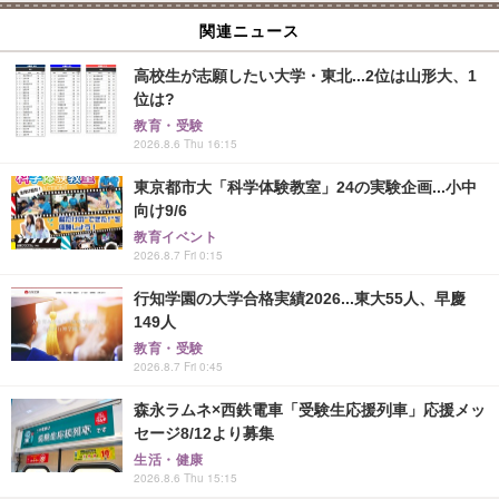
関連ニュース
高校生が志願したい大学・東北...2位は山形大、1
位は?
教育・受験
2026.8.6 Thu 16:15
東京都市大「科学体験教室」24の実験企画...小中
向け9/6
教育イベント
2026.8.7 Fri 0:15
行知学園の大学合格実績2026...東大55人、早慶
149人
教育・受験
2026.8.7 Fri 0:45
森永ラムネ×西鉄電車「受験生応援列車」応援メッ
セージ8/12より募集
生活・健康
2026.8.6 Thu 15:15