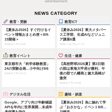
advertisement
NEWS CATEGORY
教育・受験
教育ICT
【夏休み2026】すぐ行けるイ
【夏休み2026】東大メタバー
ベント情報おまとめ便＜8/9-
ス工学部、生成AIなどジュニ
15開催＞
ア講座6選
2026.8.7 Fri 19:45
2026.7.30 Thu 11:15
教育イベント
生活・健康
東京都市大「科学体験教室」
【高校野球2026夏】第3日朝
24の実験企画…小中向け9/6
の部は東海大甲府が勝利、午
後の部で八幡商と健大高崎が
2026.8.7 Fri 18:15
激突
2026.8.7 Fri 12:45
デジタル生活
趣味・娯楽
Google、アプリ向け年齢確認
【夏休み2026】魚に触れて学
APIを年内に世界展開…未成年
ぶ「おさかな」イベント8/8…
者保護を強化
川崎市