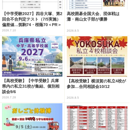
【中学受験2027】四谷大塚、第2
高校囲碁全国大会、団体戦は
回合不合判定テスト（7/5実施）
灘・南山女子部が優勝
偏差値…筑駒74・桜蔭70＜PR＞
2026.7.10
2026.8.5
【高校受験】【中学受験】兵庫
【高校受験】横須賀の私立4校が
県内の私立31校が集結、個別相
参加…合同相談会10/12
談会9/6
2026.7.28
2026.8.5