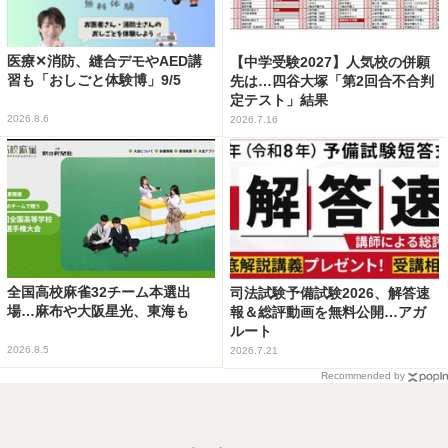
医療✕消防、縫合デモやAED講
【中学受験2027】人気校の併願
習も「おしごと体験博」9/5
先は…四谷大塚「第2回合不合判
定テスト」結果
2026.8.6
2026.7.16
全国高校麻雀32チーム本選出
司法試験予備試験2026、解答速
場…麻布や大阪星光、東海も
報＆総評動画を無料公開…アガ
ルート
2026.8.5
2026.7.21
Recommended by