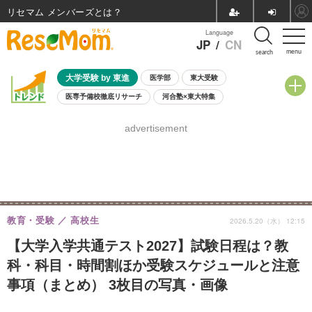
リセマム メンバーズ
Language
JP
/
CN
menu
search
大学受験 by 東進
医学部
東大受験
医専予備校徹底リサーチ
河合塾×東大特集
親子で考える大学選び
高校受験
中学受験
小学校受験
advertisement
共通テスト
夏休み
8月開催学校説明会・相談会
8月開催イベント・WS
全国公立高校 過去問
人気記事
自由研究教材（小学生向け）
自由研究教材（中学生向け）
ランキング
教育・受験
高校生
2026.5.20（水） 12:15
【大学入学共通テスト2027】試験日程は？教
科・科目・時間割ほか受験スケジュールと注意
事項（まとめ） 3枚目の写真・画像