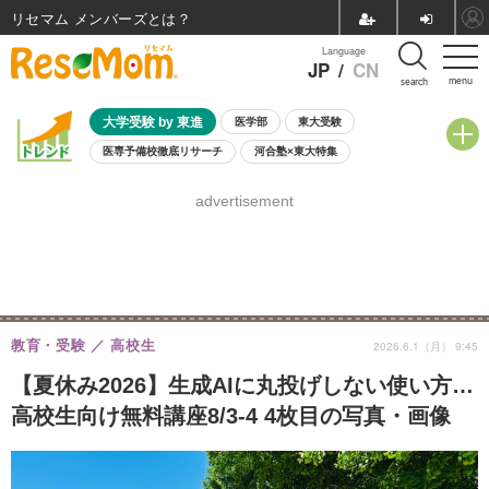
リセマム メンバーズ
Language
JP
/
CN
menu
search
大学受験 by 東進
医学部
東大受験
医専予備校徹底リサーチ
河合塾×東大特集
親子で考える大学選び
高校受験
中学受験
小学校受験
advertisement
共通テスト
夏休み
8月開催学校説明会・相談会
8月開催イベント・WS
全国公立高校 過去問
人気記事
自由研究教材（小学生向け）
自由研究教材（中学生向け）
ランキング
教育・受験
高校生
2026.6.1（月） 9:45
【夏休み2026】生成AIに丸投げしない使い方…
高校生向け無料講座8/3-4 4枚目の写真・画像