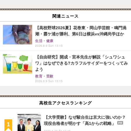
関連ニュース
【高校野球2026夏】花巻東・岡山学芸館・鳴門渦
潮・霞ケ浦が勝利、第6日は横浜vs沖縄尚学ほか
生活・健康
2026.8.9 Sun 13:15
【自由研究】開成・宮本先生が解説「シュワシュ
ワ」はなぜできる?カラフルサイダーをつくってみ
よう
教育・受験
2026.8.9 Sun 15:15
高校生アクセスランキング
【大学受験】なぜ駿台生は京大に強いのか？
現役合格者が明かす「高1からの戦略」
PR