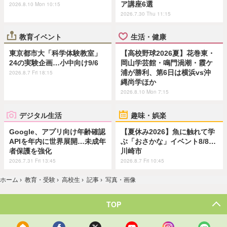
ア講座6選
2026.8.10 Mon 10:15
2026.7.30 Thu 11:15
教育イベント
生活・健康
東京都市大「科学体験教室」
【高校野球2026夏】花巻東・
24の実験企画…小中向け9/6
岡山学芸館・鳴門渦潮・霞ケ
浦が勝利、第6日は横浜vs沖
2026.8.7 Fri 18:15
縄尚学ほか
2026.8.10 Mon 7:15
デジタル生活
趣味・娯楽
Google、アプリ向け年齢確認
【夏休み2026】魚に触れて学
APIを年内に世界展開…未成年
ぶ「おさかな」イベント8/8…
者保護を強化
川崎市
2026.7.31 Fri 13:45
2026.8.7 Fri 10:45
ホーム
›
教育・受験
›
高校生
›
記事
›
写真・画像
TOP