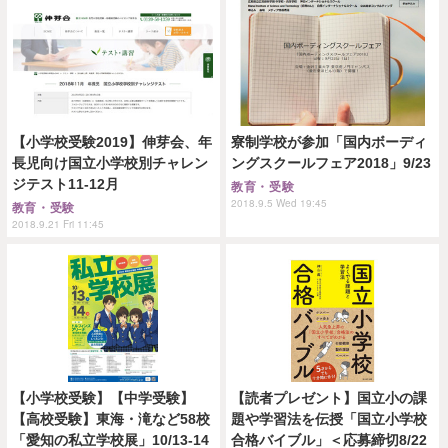
【小学校受験2019】伸芽会、年
寮制学校が参加「国内ボーディ
長児向け国立小学校別チャレン
ングスクールフェア2018」9/23
ジテスト11-12月
教育・受験
2018.9.5 Wed 19:45
教育・受験
2018.9.21 Fri 11:45
【小学校受験】【中学受験】
【読者プレゼント】国立小の課
【高校受験】東海・滝など58校
題や学習法を伝授「国立小学校
「愛知の私立学校展」10/13-14
合格バイブル」＜応募締切8/22