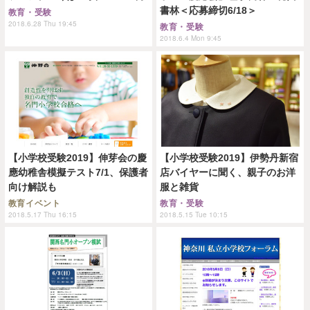
書林＜応募締切6/18＞
教育・受験
2018.6.28 Thu 19:45
教育・受験
2018.6.4 Mon 9:45
【小学校受験2019】伸芽会の慶
【小学校受験2019】伊勢丹新宿
應幼稚舎模擬テスト7/1、保護者
店バイヤーに聞く、親子のお洋
向け解説も
服と雑貨
教育イベント
教育・受験
2018.5.17 Thu 16:15
2018.5.15 Tue 10:15