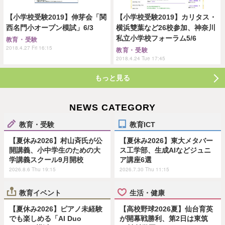
【小学校受験2019】伸芽会「関
【小学校受験2019】カリタス・
西名門小オープン模試」6/3
横浜雙葉など26校参加、神奈川
私立小学校フォーラム5/6
教育・受験
2018.4.27 Fri 16:15
教育・受験
2018.4.24 Tue 17:45
もっと見る
NEWS CATEGORY
教育・受験
教育ICT
【夏休み2026】村山斉氏が公
【夏休み2026】東大メタバー
開講義、小中学生のための大
ス工学部、生成AIなどジュニ
学講義スクール9月開校
ア講座6選
2026.8.6 Thu 19:15
2026.7.30 Thu 11:15
教育イベント
生活・健康
【夏休み2026】ピアノ未経験
【高校野球2026夏】仙台育英
でも楽しめる「AI Duo
が開幕戦勝利、第2日は東筑