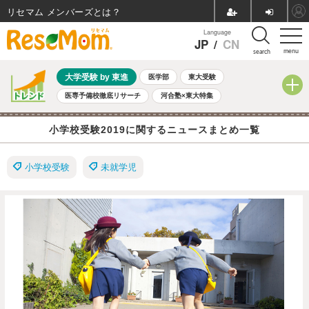
リセマム メンバーズ
Language
JP
/
CN
menu
search
大学受験 by 東進
医学部
東大受験
医専予備校徹底リサーチ
河合塾×東大特集
親子で考える大学選び
高校受験
中学受験
小学校受験
小学校受験2019に関するニュースまとめ一覧
共通テスト
夏休み
8月開催学校説明会・相談会
8月開催イベント・WS
全国公立高校 過去問
人気記事
小学校受験
未就学児
自由研究教材（小学生向け）
自由研究教材（中学生向け）
ランキング