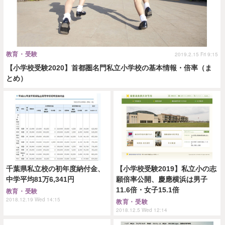
教育・受験
2019.2.15 Fri 9:15
【小学校受験2020】首都圏名門私立小学校の基本情報・倍率（ま
とめ）
千葉県私立校の初年度納付金、
【小学校受験2019】私立小の志
中学平均81万6,341円
願倍率公開、慶應横浜は男子
11.6倍・女子15.1倍
教育・受験
2018.12.19 Wed 14:15
教育・受験
2018.12.5 Wed 12:14