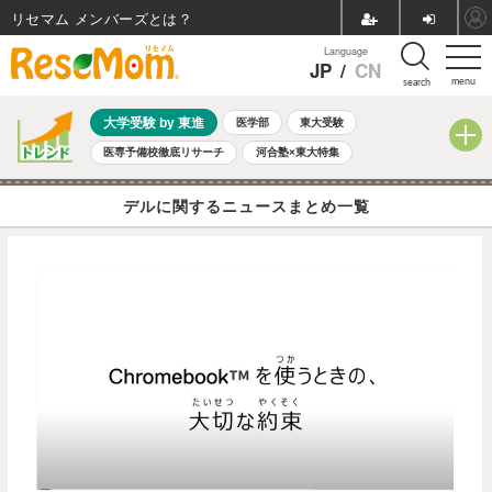
リセマム メンバーズ
Language
JP
/
CN
menu
search
大学受験 by 東進
医学部
東大受験
医専予備校徹底リサーチ
河合塾×東大特集
親子で考える大学選び
高校受験
中学受験
小学校受験
デルに関するニュースまとめ一覧
共通テスト
夏休み
8月開催学校説明会・相談会
8月開催イベント・WS
全国公立高校 過去問
人気記事
自由研究教材（小学生向け）
自由研究教材（中学生向け）
ランキング