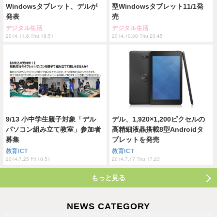
Windowsタブレット、デルが
型Windowsタブレット11/1発
発表
売
デジタル生活
デジタル生活
2014.11.6 Thu 18:51
2014.10.30 Thu 20:45
9/13 小中学生親子対象「デル
デル、1,920×1,200ピクセルの
パソコン組み立て教室」参加者
高精細液晶搭載8型Androidタ
募集
ブレットを発売
教育ICT
教育ICT
2014.7.25 Fri 10:51
2014.7.17 Thu 17:23
もっと見る
NEWS CATEGORY