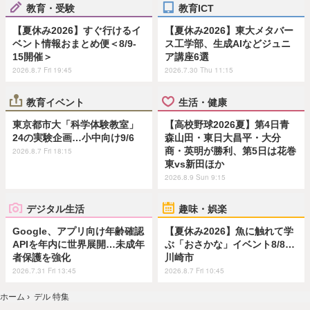
教育・受験
教育ICT
【夏休み2026】すぐ行けるイ
【夏休み2026】東大メタバー
ベント情報おまとめ便＜8/9-
ス工学部、生成AIなどジュニ
15開催＞
ア講座6選
2026.8.7 Fri 19:45
2026.7.30 Thu 11:15
教育イベント
生活・健康
東京都市大「科学体験教室」
【高校野球2026夏】第4日青
24の実験企画…小中向け9/6
森山田・東日大昌平・大分
商・英明が勝利、第5日は花巻
2026.8.7 Fri 18:15
東vs新田ほか
2026.8.9 Sun 9:15
デジタル生活
趣味・娯楽
Google、アプリ向け年齢確認
【夏休み2026】魚に触れて学
APIを年内に世界展開…未成年
ぶ「おさかな」イベント8/8…
者保護を強化
川崎市
2026.7.31 Fri 13:45
2026.8.7 Fri 10:45
ホーム
›
デル 特集