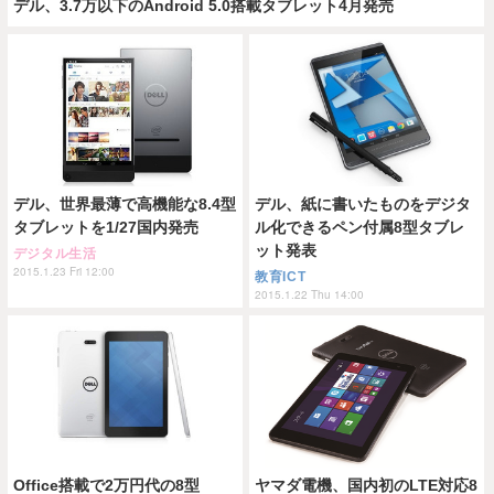
デル、3.7万以下のAndroid 5.0搭載タブレット4月発売
デル、世界最薄で高機能な8.4型
デル、紙に書いたものをデジタ
タブレットを1/27国内発売
ル化できるペン付属8型タブレ
ット発表
デジタル生活
2015.1.23 Fri 12:00
教育ICT
2015.1.22 Thu 14:00
Office搭載で2万円代の8型
ヤマダ電機、国内初のLTE対応8