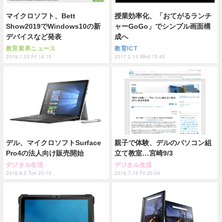
マイクロソフト、Bett
授業効率化、「おてがるランチ
Show2019でWindows10の新
ャーGoGo」でシンプル画面構
デバイスなど発表
成へ
教育業界ニュース
教育ICT
2019.1.25 Fri 16:15
2017.2.15 Wed 15:45
デル、マイクロソフトSurface
親子で体験、デルのパソコン組
Pro4の法人向け販売開始
立て教室…宮崎9/3
デジタル生活
デジタル生活
2016.8.2 Tue 20:15
2016.7.15 Fri 20:00