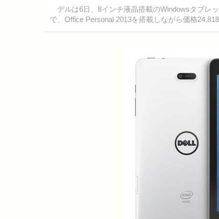
デルは6日、8インチ液晶搭載のWindowsタブレット「
で、Office Personal 2013を搭載しながら価格