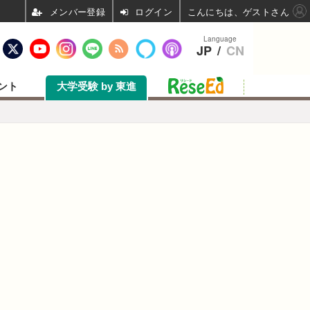
ログイン
こんにちは、ゲストさん
Language
JP
/
CN
ント
大学受験 by 東進