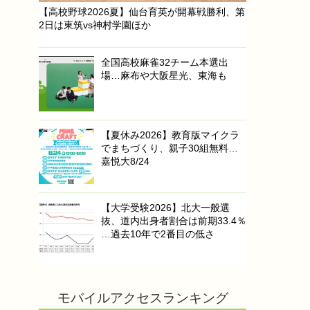
【高校野球2026夏】仙台育英が開幕戦勝利、第
2日は東筑vs神村学園ほか
全国高校麻雀32チーム本選出
場…麻布や大阪星光、東海も
【夏休み2026】教育版マイクラ
でまちづくり、親子30組無料…
嘉悦大8/24
【大学受験2026】北大一般選
抜、道内出身者割合は前期33.4％
…過去10年で2番目の低さ
モバイルアクセスランキング