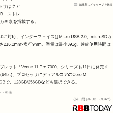
編集部にメッセージを送る
セッサはクア
1GB、ストレ
20万画素を搭載する。
th 4.0に対応。インターフェイスはMicro USB 2.0、microSDカ
216.2mm×奥行9mm、重量は最小391g。連続使用時間は
ット「Venue 11 Pro 7000」シリーズも11日に発売す
1(64bit)、プロセッサにデュアルコアのCore M-
4GBで、128GB/256GBなども選択できる。
レット発表
《関口賢@RBB TODAY》