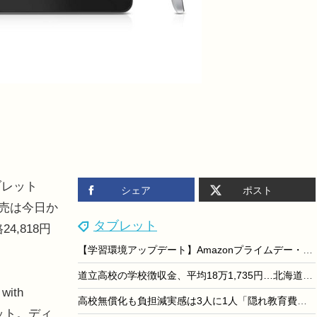
ブレット
シェア
ポスト
。発売は今日か
タブレット
24,818円
【学習環境アップデート】Amazonプライムデー・編集部が選ぶマストバイアイテム
道立高校の学校徴収金、平均18万1,735円…北海道教委調査
with
高校無償化も負担減実感は3人に1人「隠れ教育費」実態調査
ブレット。ディ