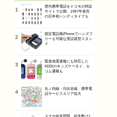
歴代携帯電話をドコモの特設
サイトで公開、1987年発売
の日本初ハンディタイプも
固定電話風iPhoneでハンズフ
リーも可能な受話器型スタン
ド
緊急地震速報にも対応した
KDDIのキッズケータイ、セ
コム通報も
丸ノ内線・日比谷線、携帯電
話サービスエリア拡大
スマホ紛失問題…紛失数は1