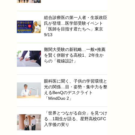
総合診療医の第一人者・生坂政臣
氏が登壇…医学部受験イベント
「医師を目指す君たちへ」東京
9/13
難関大受験の新戦略…一般×推薦
を賢く併願する高校1、2年生か
らの「複線設計」
眼科医に聞く、子供の学習環境と
光の関係…目・姿勢・集中力を整
えるBenQのデスクライト
「MindDuo 2」
「世界とつながる自分」を見つけ
る…1期生が語る、星野高校GFC
入学後の実り