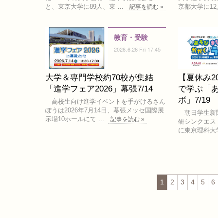
と、東京大学に89人、東 …
京都大学に12
記事を読む »
教育・受験
2026.6.26 Fri 17:45
大学＆専門学校約70校が集結
【夏休み2
「進学フェア2026」幕張7/14
で学ぶ「あ
ボ」7/19
高校生向け進学イベントを手がけるさん
ぽうは2026年7月14日、幕張メッセ国際展
朝日学生新
示場10ホールにて …
記事を読む »
研シンクエスト
に東京理科大学
1
2
3
4
5
6