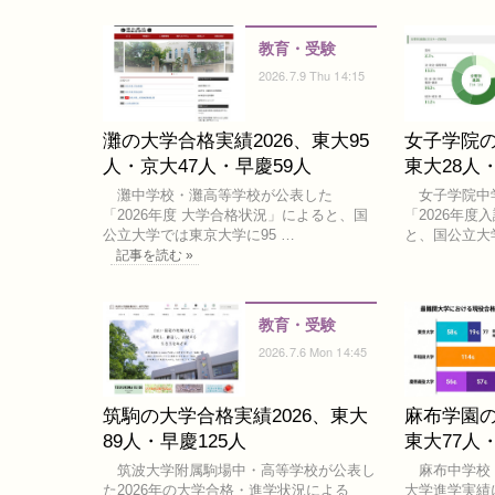
教育・受験
2026.7.9 Thu 14:15
灘の大学合格実績2026、東大95
女子学院の
人・京大47人・早慶59人
東大28人
灘中学校・灘高等学校が公表した
女子学院中
「2026年度 大学合格状況」によると、国
「2026年度
公立大学では東京大学に95 …
と、国公立大
記事を読む »
教育・受験
2026.7.6 Mon 14:45
筑駒の大学合格実績2026、東大
麻布学園の
89人・早慶125人
東大77人
筑波大学附属駒場中・高等学校が公表し
麻布中学校・
た2026年の大学合格・進学状況による
大学進学実績