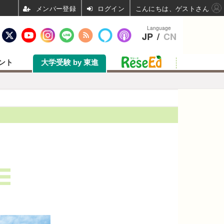
ログイン
こんにちは、ゲストさん
Language
JP
/
CN
ント
大学受験 by 東進