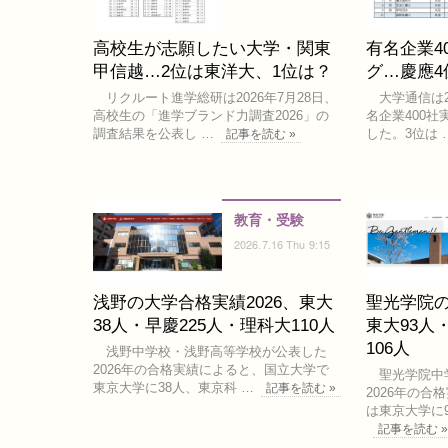
高校生が志願したい大学・関東
有名企業4
甲信越…2位は東洋大、1位は？
グ…慶應4
リクルート進学総研は2026年7月28日、
大学通信は20
高校生の「進学ブランド力調査2026」の
名企業400
調査結果を公表し …
した。3位は 
記事を読む »
教育・受験
2026.7.16 Thu 9:15
浅野の大学合格実績2026、東大
聖光学院の
38人・早慶225人・理科大110人
東大93人
106人
浅野中学校・浅野高等学校が公表した
2026年の合格実績によると、国立大学で
聖光学院中
東京大学に38人、東京科 …
記事を読む »
2026年の
は東京大学に9
記事を読む 