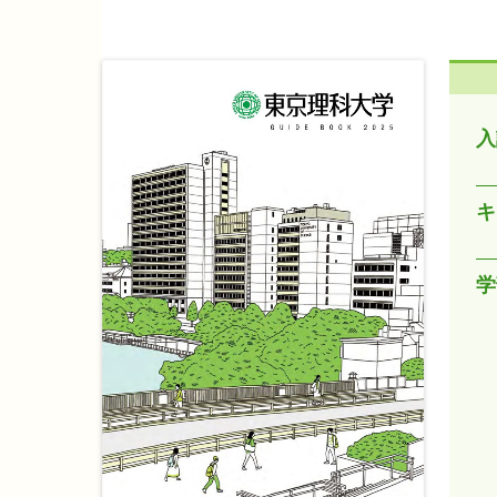
入
キ
学