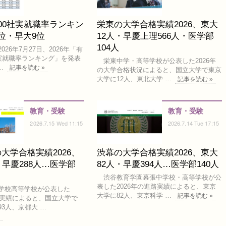
00社実就職率ランキン
栄東の大学合格実績2026、東大
位・早大9位
12人・早慶上理566人・医学部
104人
26年7月27日、2026年「有
社実就職率ランキング」を発表
栄東中学・高等学校が公表した2026年
…
記事を読む »
の大学合格状況によると、国立大学で東京
大学に12人、東北大学 …
記事を読む »
教育・受験
教育・受験
2026.7.15 Wed 11:15
2026.7.14 Tue 17:15
大学合格実績2026、
渋幕の大学合格実績2026、東大
・早慶288人…医学部
82人・早慶394人…医学部140人
渋谷教育学園幕張中学校・高等学校が公
表した2026年の進路実績によると、東京
学校高等学校が公表した
大学に82人、東京科学 …
記事を読む »
合格実績によると、国立大学で
3人、京都大 …
»