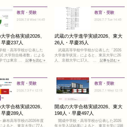
教育・受験
教育・受験
2026.7.8 Wed 14:45
2026.7.7 Tue 14:45
大学合格実績2026、
武蔵の大学進学実績2026、東大
・早慶237人
26人・早慶35人
学校・高等学校が公表した
武蔵高等学校中学校が公表した「2026
入試 大学別合格者数」による
大学進学状況」によると、東京大学に26
学では東京 …
人、京都大学に17人、 …
記事を読む »
記事を読む »
教育・受験
教育・受験
2026.7.3 Fri 12:15
2026.7.1 Wed 12:15
大学合格実績2026、
開成の大学合格実績2026、東大
・早慶289人
198人・早慶497人
麻布高等学校の2026年度
開成中学校・高等学校が公表した2026
によると、東京大学に77人、
年大学入試結果によると、東京大学に198