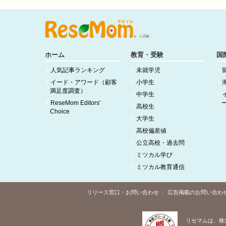
ホーム
教育・受験
国
人気記事ランキング
未就学児
イード・アワード（顧客
小学生
満足度調査）
中学生
ReseMom Editors'
高校生
Choice
大学生
高校偏差値
公立高校・過去問
ミツカル学び
ミツカル教育通信
リリース窓口・お問い合わせ
広告掲載のお問い合わ
リセマムは、株