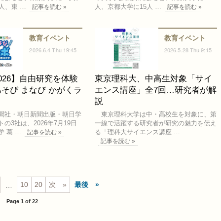
人、東 …
人、京都大学に15人 …
記事を読む »
記事を読む »
教育イベント
教育イベント
2026.6.4 Thu 19:45
2026.5.28 Thu 9:15
026】自由研究を体験
東京理科大、中高生対象「サイ
そび まなび かがくラ
エンス講座」全7回…研究者が解
説
聞社・朝日新聞出版・朝日学
東京理科大学は中・高校生を対象に、第
の3社は、2026年7月19日
一線で活躍する研究者が研究の魅力を伝え
 葛 …
る「理科大サイエンス講座 …
記事を読む »
記事を読む »
10
20
次
最後
…
Page 1 of 22