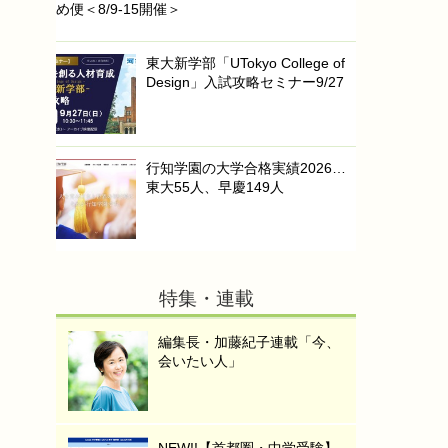
め便＜8/9-15開催＞
東大新学部「UTokyo College of
Design」入試攻略セミナー9/27
行知学園の大学合格実績2026…
東大55人、早慶149人
特集・連載
編集長・加藤紀子連載「今、
会いたい人」
NEW!!【首都圏・中学受験】