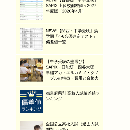
SAPIX 上位校偏差値＜2027
年度版（2026年4月）
NEW!!【関西・中学受験】浜
学園「小6合否判定テスト」
偏差値一覧
【中学受験の塾選び】
SAPIX・日能研・四谷大塚・
早稲アカ・エルカミノ・グノ
ーブルの特徴・費用と合格力
都道府県別 高校入試偏差値ラ
ンキング
全国公立高校入試（過去入試
問題・正答）