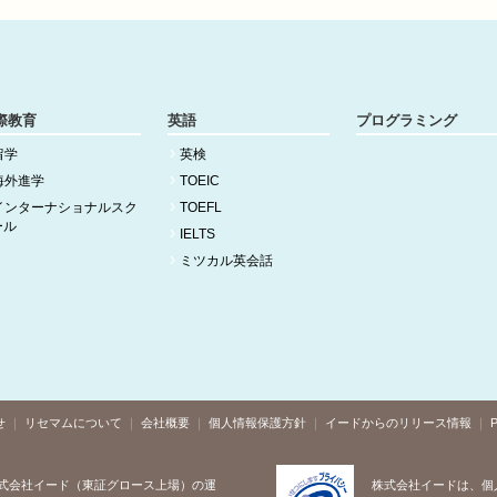
際教育
英語
プログラミング
留学
英検
海外進学
TOEIC
インターナショナルスク
TOEFL
ール
IELTS
ミツカル英会話
せ
リセマムについて
会社概要
個人情報保護方針
イードからのリリース情報
P
式会社イード（東証グロース上場）の運
株式会社イードは、個