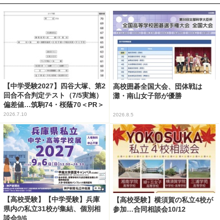
【中学受験2027】四谷大塚、第2
高校囲碁全国大会、団体戦は
回合不合判定テスト（7/5実施）
灘・南山女子部が優勝
偏差値…筑駒74・桜蔭70＜PR＞
2026.7.10
2026.8.5
【高校受験】【中学受験】兵庫
【高校受験】横須賀の私立4校が
県内の私立31校が集結、個別相
参加…合同相談会10/12
談会9/6