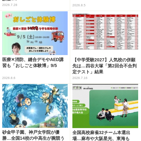
2026.7.28
2026.8.5
医療✕消防、縫合デモやAED講
【中学受験2027】人気校の併願
習も「おしごと体験博」9/5
先は…四谷大塚「第2回合不合判
定テスト」結果
2026.8.6
2026.7.16
砂金甲子園、神戸女学院が優
全国高校麻雀32チーム本選出
勝…全国14校の中高生が腕競う
場…麻布や大阪星光、東海も