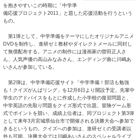
を抱きやすいこの時期に「中学準
備応援プロジェクト2011」と題した応援活動を行うという
もの。
第1弾として、中学準備をテーマにしたオリジナルアニメ
DVDを制作し、進研ゼミ教材やダイレクトメールに同封し
て無償配布する。アニメの制作には漫画家の曽田正人さ
ん、人気声優の高山みなみさん、エンディング曲に川嶋あ
いさんが参加している。
第2弾は、中学準備応援サイト「中学準備！部活も勉強
も！クイズがんばリング」を12月6日より開設予定。先輩中
学生のアドバイスをもとに作成した小学校の復習問題と、
中学英語の先取り問題をクイズ形式で出題。冒険ゲーム形
式でポイントを競い、成績上位者は、同プロジェクト第3弾
として来年3月宮城県仙台市で開催される決勝大会へ参加で
きるというもの。クイズへの参加は、進研ゼミの受講者以
外も可能。決勝大会では川嶋あいさんのスペシャルライブ