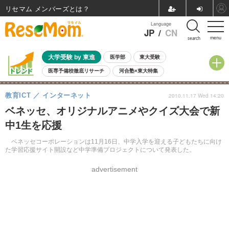
リセマム メンバーズ
Language
JP
/
CN
menu
search
大学受験 by 東進
医学部
東大受験
医専予備校徹底リサーチ
河合塾×東大特集
親子で考える大学選び
高校受験
中学受験
小学校受験
教育ICT
インターネット
2010.11.17 Wed 14:20
共通テスト
夏休み
8月開催学校説明会・相談会
ベネッセ、オリジナルアニメやクイズ大会で新
8月開催イベント・WS
全国公立高校 過去問
人気記事
中1生を応援
自由研究教材（小学生向け）
自由研究教材（中学生向け）
ランキング
ベネッセコーポレーションは11月16日、中学入学を迎える子どもたちに向け
た学習応援サイト開設など中学準備プロジェクトについて発表した。
advertisement