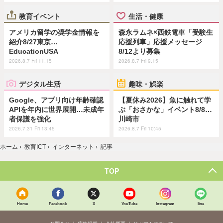
教育イベント
生活・健康
アメリカ留学の奨学金情報を
森永ラムネ×西鉄電車「受験生
紹介8/27東京…
応援列車」応援メッセージ
EducationUSA
8/12より募集
2026.8.7 Fri 11:15
2026.8.7 Fri 9:15
デジタル生活
趣味・娯楽
Google、アプリ向け年齢確認
【夏休み2026】魚に触れて学
APIを年内に世界展開…未成年
ぶ「おさかな」イベント8/8…
者保護を強化
川崎市
2026.7.31 Fri 13:45
2026.8.7 Fri 10:45
ホーム
›
教育ICT
›
インターネット
›
記事
TOP
Home
Facebook
X
YouTube
Instagram
line