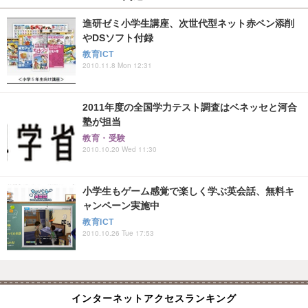
進研ゼミ小学生講座、次世代型ネット赤ペン添削
やDSソフト付録
教育ICT
2010.11.8 Mon 12:31
2011年度の全国学力テスト調査はベネッセと河合
塾が担当
教育・受験
2010.10.20 Wed 11:30
小学生もゲーム感覚で楽しく学ぶ英会話、無料キ
ャンペーン実施中
教育ICT
2010.10.26 Tue 17:53
インターネットアクセスランキング