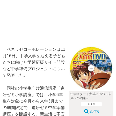
ベネッセコーポレーションは11
月16日、中学入学を迎える子ども
たちに向けた学習応援サイト開設
など中学準備プロジェクトについ
て発表した。
同社の小学生向け通信講座「進
中学スタート大成功DVD～未
研ゼミ小学講座」では、小学6年
来への約束～
生を対象に今月から来年3月まで
全 4 枚
の期間限定で「進研ゼミ中学準備
拡大写真
講座」を開設する。新生活に不安