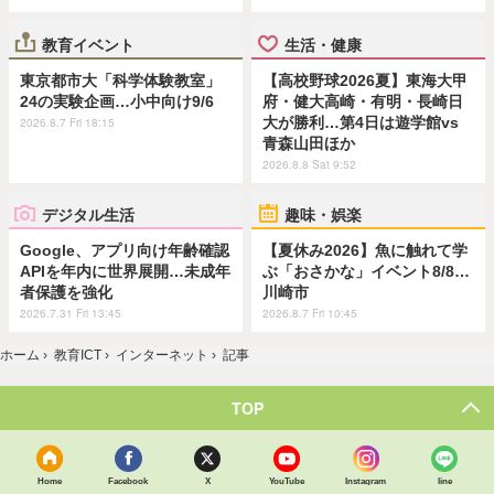
教育イベント
生活・健康
東京都市大「科学体験教室」
【高校野球2026夏】東海大甲
24の実験企画…小中向け9/6
府・健大高崎・有明・長崎日
大が勝利…第4日は遊学館vs
2026.8.7 Fri 18:15
青森山田ほか
2026.8.8 Sat 9:52
デジタル生活
趣味・娯楽
Google、アプリ向け年齢確認
【夏休み2026】魚に触れて学
APIを年内に世界展開…未成年
ぶ「おさかな」イベント8/8…
者保護を強化
川崎市
2026.7.31 Fri 13:45
2026.8.7 Fri 10:45
ホーム
›
教育ICT
›
インターネット
›
記事
TOP
Home
Facebook
X
YouTube
Instagram
line