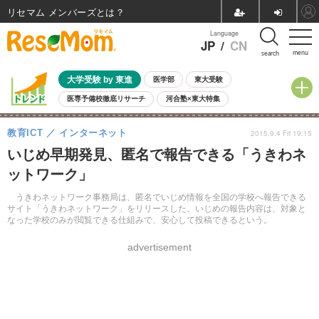
リセマム メンバーズ
Language
JP
/
CN
menu
search
大学受験 by 東進
医学部
東大受験
医専予備校徹底リサーチ
河合塾×東大特集
親子で考える大学選び
高校受験
中学受験
小学校受験
教育ICT
インターネット
2015.9.4 Fri 19:15
共通テスト
夏休み
8月開催学校説明会・相談会
いじめ早期発見、匿名で報告できる「うきわネ
8月開催イベント・WS
全国公立高校 過去問
人気記事
ットワーク」
自由研究教材（小学生向け）
自由研究教材（中学生向け）
ランキング
うきわネットワーク事務局は、匿名でいじめ情報を全国の学校へ報告できる
サイト「うきわネットワーク」をリリースした。いじめの報告内容は、対象と
なった学校のみが閲覧できる仕組みで、安心して投稿できるという。
advertisement