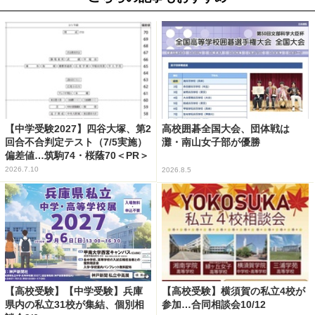
【中学受験2027】四谷大塚、第2
高校囲碁全国大会、団体戦は
回合不合判定テスト（7/5実施）
灘・南山女子部が優勝
偏差値…筑駒74・桜蔭70＜PR＞
2026.7.10
2026.8.5
【高校受験】【中学受験】兵庫
【高校受験】横須賀の私立4校が
県内の私立31校が集結、個別相
参加…合同相談会10/12