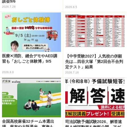
談会9/6
2026.7.28
2026.8.5
医療✕消防、縫合デモやAED講
【中学受験2027】人気校の併願
習も「おしごと体験博」9/5
先は…四谷大塚「第2回合不合判
定テスト」結果
2026.8.6
2026.7.16
全国高校麻雀32チーム本選出
司法試験予備試験2026、解答速
場…麻布や大阪星光、東海も
報＆総評動画を無料公開…アガ