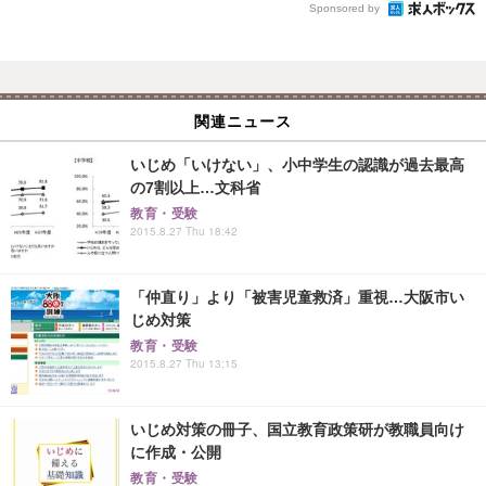
Sponsored by
関連ニュース
いじめ「いけない」、小中学生の認識が過去最高
の7割以上…文科省
教育・受験
2015.8.27 Thu 18:42
「仲直り」より「被害児童救済」重視…大阪市い
じめ対策
教育・受験
2015.8.27 Thu 13:15
いじめ対策の冊子、国立教育政策研が教職員向け
に作成・公開
教育・受験