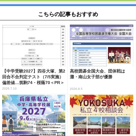
こちらの記事もおすすめ
【中学受験2027】四谷大塚、第2
高校囲碁全国大会、団体戦は
回合不合判定テスト（7/5実施）
灘・南山女子部が優勝
偏差値…筑駒74・桜蔭70＜PR＞
2026.7.10
2026.8.5