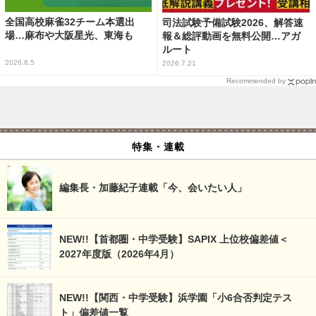
全国高校麻雀32チーム本選出
司法試験予備試験2026、解答速
場…麻布や大阪星光、東海も
報＆総評動画を無料公開…アガ
ルート
2026.8.5
2026.7.21
Recommended by
特集・連載
編集長・加藤紀子連載「今、会いたい人」
NEW!!【首都圏・中学受験】SAPIX 上位校偏差値＜
2027年度版（2026年4月）
NEW!!【関西・中学受験】浜学園「小6合否判定テス
ト」偏差値一覧