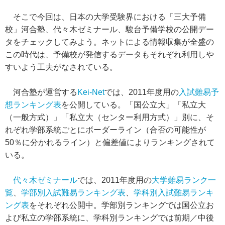
そこで今回は、日本の大学受験界における「三大予備
校」河合塾、代々木ゼミナール、駿台予備学校の公開デー
タをチェックしてみよう。ネットによる情報収集が全盛の
この時代は、予備校が発信するデータもそれぞれ利用しや
すいよう工夫がなされている。
河合塾が運営する
Kei-Net
では、2011年度用の
入試難易予
想ランキング表
を公開している。「国公立大」「私立大
（一般方式）」「私立大（センター利用方式）」別に、そ
れぞれ学部系統ごとにボーダーライン（合否の可能性が
50％に分かれるライン）と偏差値によりランキングされて
いる。
代々木ゼミナール
では、2011年度用の
大学難易ランク一
覧
、
学部別入試難易ランキング表
、
学科別入試難易ランキ
ング表
をそれぞれ公開中。学部別ランキングでは国公立お
よび私立の学部系統に、学科別ランキングでは前期／中後