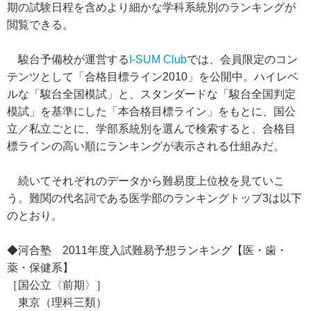
期の試験日程を含めより細かな学科系統別のランキングが
閲覧できる。
駿台予備校が運営する
I-SUM Club
では、会員限定のコン
テンツとして「合格目標ライン2010」を公開中。ハイレベ
ルな「駿台全国模試」と、スタンダードな「駿台全国判定
模試」を基準にした「本合格目標ライン」をもとに、国公
立／私立ごとに、学部系統別を選んで検索すると、合格目
標ラインの高い順にランキングが表示される仕組みだ。
続いてそれぞれのデータから難易度上位校を見ていこ
う。難関の代名詞である医学部のランキングトップ3は以下
のとおり。
◆河合塾 2011年度入試難易予想ランキング【医・歯・
薬・保健系】
［国公立〈前期〉］
東京（理科三類）