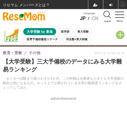
リセマム メンバーズ
Language
JP
/
CN
menu
search
大学受験 by 東進
医学部
東大受験
医専予備校徹底リサーチ
河合塾×東大特集
親子で考える大学選び
高校受験
中学受験
小学校受験
教育・受験
その他
2010.12.14 Tue 16:12
共通テスト
夏休み
8月開催学校説明会・相談会
【大学受験】三大予備校のデータにみる大学難
8月開催イベント・WS
全国公立高校 過去問
人気記事
易ランキング
自由研究教材（小学生向け）
自由研究教材（中学生向け）
ランキング
センター試験まで残りわずか1か月。この時期は当事者ならずとも大学受験の
動向は気になるもの。ネット上で公開されている大学の難易度ランキングをチ
ェックしてみた。
advertisement