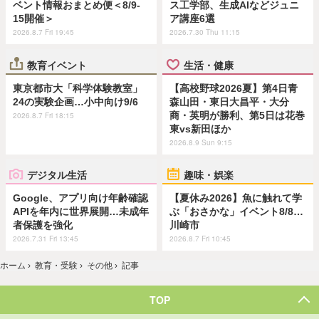
ベント情報おまとめ便＜8/9-
ス工学部、生成AIなどジュニ
15開催＞
ア講座6選
2026.8.7 Fri 19:45
2026.7.30 Thu 11:15
教育イベント
生活・健康
東京都市大「科学体験教室」
【高校野球2026夏】第4日青
24の実験企画…小中向け9/6
森山田・東日大昌平・大分
商・英明が勝利、第5日は花巻
2026.8.7 Fri 18:15
東vs新田ほか
2026.8.9 Sun 9:15
デジタル生活
趣味・娯楽
Google、アプリ向け年齢確認
【夏休み2026】魚に触れて学
APIを年内に世界展開…未成年
ぶ「おさかな」イベント8/8…
者保護を強化
川崎市
2026.7.31 Fri 13:45
2026.8.7 Fri 10:45
ホーム
›
教育・受験
›
その他
›
記事
TOP