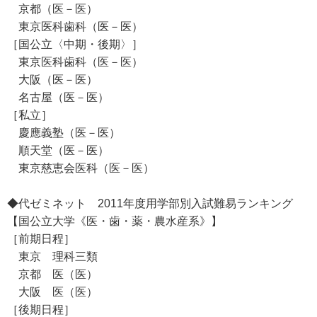
京都（医－医）
東京医科歯科（医－医）
［国公立〈中期・後期〉］
東京医科歯科（医－医）
大阪（医－医）
名古屋（医－医）
［私立］
慶應義塾（医－医）
順天堂（医－医）
東京慈恵会医科（医－医）
◆代ゼミネット 2011年度用学部別入試難易ランキング
【国公立大学《医・歯・薬・農水産系》】
［前期日程］
東京 理科三類
京都 医（医）
大阪 医（医）
［後期日程］