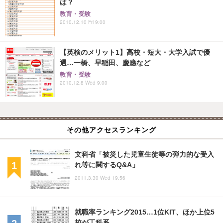
は？
教育・受験
2010.12.10 Fri 9:00
【英検のメリット1】高校・短大・大学入試で優
遇…一橋、早稲田、慶應など
教育・受験
2010.12.8 Wed 9:00
その他アクセスランキング
文科省「被災した児童生徒等の弾力的な受入
れ等に関するQ&A」
2011.3.30 Wed 19:56
就職率ランキング2015…1位KIT、ほか上位5
校が工科系