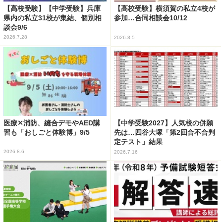
【高校受験】【中学受験】兵庫
【高校受験】横須賀の私立4校が
県内の私立31校が集結、個別相
参加…合同相談会10/12
談会9/6
2026.7.28
2026.8.5
医療✕消防、縫合デモやAED講
【中学受験2027】人気校の併願
習も「おしごと体験博」9/5
先は…四谷大塚「第2回合不合判
定テスト」結果
2026.8.6
2026.7.16