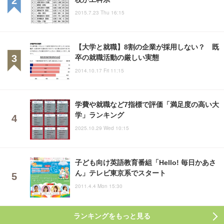
2015.7.23 Thu 16:15
【大学と就職】8割の企業が採用しない？ 既
卒の就職活動の厳しい実態
2014.10.17 Fri 11:15
学費や就職など7指標で評価「満足度の高い大
学」ランキング
2025.10.29 Wed 10:15
子ども向け英語教育番組「Hello! 毎日かあさ
ん」テレビ東京系でスタート
2011.4.4 Mon 15:30
ランキングをもっと見る