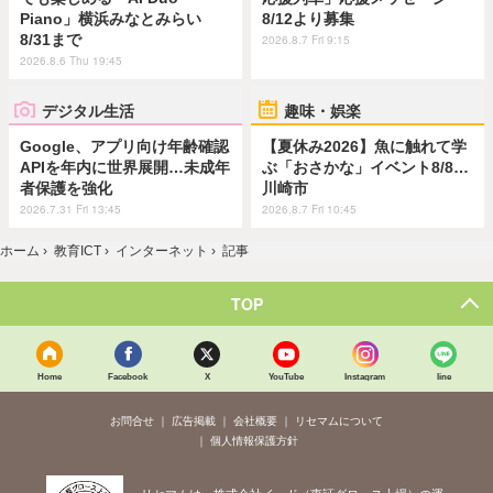
Piano」横浜みなとみらい
8/12より募集
8/31まで
2026.8.7 Fri 9:15
2026.8.6 Thu 19:45
デジタル生活
趣味・娯楽
Google、アプリ向け年齢確認
【夏休み2026】魚に触れて学
APIを年内に世界展開…未成年
ぶ「おさかな」イベント8/8…
者保護を強化
川崎市
2026.7.31 Fri 13:45
2026.8.7 Fri 10:45
ホーム
›
教育ICT
›
インターネット
›
記事
TOP
Home
Facebook
X
YouTube
Instagram
line
お問合せ
広告掲載
会社概要
リセマムについて
個人情報保護方針