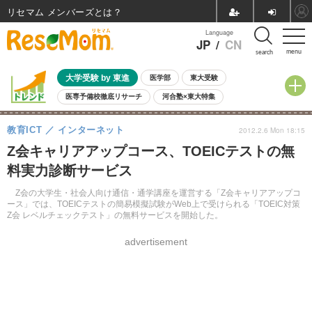
リセマム メンバーズ
Language
JP
/
CN
menu
search
大学受験 by 東進
医学部
東大受験
医専予備校徹底リサーチ
河合塾×東大特集
親子で考える大学選び
高校受験
中学受験
小学校受験
教育ICT
インターネット
2012.2.6 Mon 18:15
共通テスト
夏休み
8月開催学校説明会・相談会
Z会キャリアアップコース、TOEICテストの無
8月開催イベント・WS
全国公立高校 過去問
人気記事
料実力診断サービス
自由研究教材（小学生向け）
自由研究教材（中学生向け）
ランキング
Z会の大学生・社会人向け通信・通学講座を運営する「Z会キャリアアップコ
ース」では、TOEICテストの簡易模擬試験がWeb上で受けられる「TOEIC対策
Z会 レベルチェックテスト」の無料サービスを開始した。
advertisement