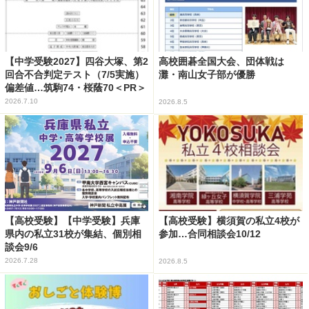
【中学受験2027】四谷大塚、第2
高校囲碁全国大会、団体戦は
回合不合判定テスト（7/5実施）
灘・南山女子部が優勝
偏差値…筑駒74・桜蔭70＜PR＞
2026.7.10
2026.8.5
【高校受験】【中学受験】兵庫
【高校受験】横須賀の私立4校が
県内の私立31校が集結、個別相
参加…合同相談会10/12
談会9/6
2026.7.28
2026.8.5