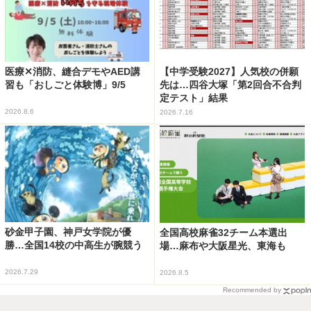
医療✕消防、縫合デモやAED講
【中学受験2027】人気校の併願
習も「おしごと体験博」9/5
先は…四谷大塚「第2回合不合判
定テスト」結果
2026.8.6
2026.7.16
砂金甲子園、神戸女学院が優
全国高校麻雀32チーム本選出
勝…全国14校の中高生が腕競う
場…麻布や大阪星光、東海も
2026.7.29
2026.8.5
Recommended by