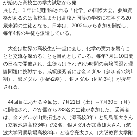
が始めた高校生の学力試験から発
展した、1 年に1度開催される「化学」の国際大会。参加資
格があるのは高校生または高校と同等の学校に在学する20
歳未満の生徒となる。日本は、2003年から参加を開始し、
毎年4名の生徒を派遣している。
大会は世界の高校生が一堂に会し、化学の実力を競うこ
とと交流を深めることを目的としている。毎年7月に10日間
の日程で開催され、生徒らはそれぞれ5時間の実験問題と理
論問題に挑戦する。成績優秀者には金メダル（参加者の約1
割）、銀メダル（同約2割）、銅メダル（同約3割）が授与
される。
44回目にあたる今回は、7月21日（土）～7月30日（月）
に開催され、72か国から283名の生徒が参加した。受賞者
は、金メダルが山角拓也さん（灘高校3年）と副島智大さん
（立教池袋高校3年）の2名。銀メダルが加藤雄大さん（筑
波大学附属駒場高校3年）と澁谷亮太さん（大阪教育大学附