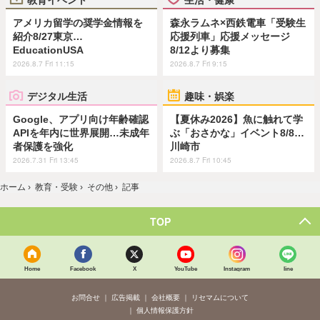
アメリカ留学の奨学金情報を
森永ラムネ×西鉄電車「受験生
紹介8/27東京…
応援列車」応援メッセージ
EducationUSA
8/12より募集
2026.8.7 Fri 11:15
2026.8.7 Fri 9:15
デジタル生活
趣味・娯楽
Google、アプリ向け年齢確認
【夏休み2026】魚に触れて学
APIを年内に世界展開…未成年
ぶ「おさかな」イベント8/8…
者保護を強化
川崎市
2026.7.31 Fri 13:45
2026.8.7 Fri 10:45
ホーム
›
教育・受験
›
その他
›
記事
TOP
Home
Facebook
X
YouTube
Instagram
line
お問合せ
広告掲載
会社概要
リセマムについて
個人情報保護方針