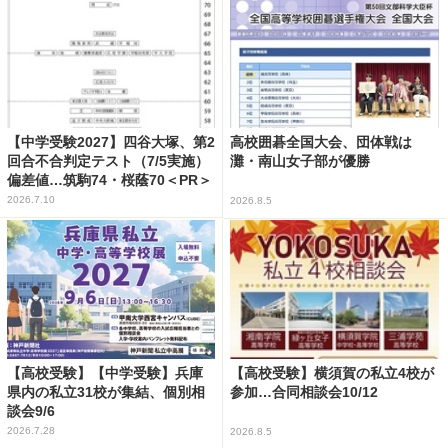
【中学受験2027】四谷大塚、第2
高校囲碁全国大会、団体戦は
回合不合判定テスト（7/5実施）
灘・南山女子部が優勝
偏差値…筑駒74・桜蔭70＜PR＞
2026.7.10
2026.8.5
【高校受験】【中学受験】兵庫
【高校受験】横須賀の私立4校が
県内の私立31校が集結、個別相
参加…合同相談会10/12
談会9/6
2026.7.28
2026.8.5