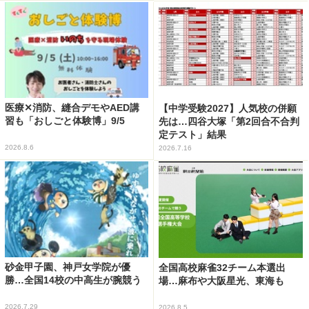
医療✕消防、縫合デモやAED講
【中学受験2027】人気校の併願
習も「おしごと体験博」9/5
先は…四谷大塚「第2回合不合判
定テスト」結果
2026.8.6
2026.7.16
砂金甲子園、神戸女学院が優
全国高校麻雀32チーム本選出
勝…全国14校の中高生が腕競う
場…麻布や大阪星光、東海も
2026.7.29
2026.8.5