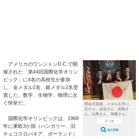
アメリカのワシントンD.C.で開
催された「第44回国際化学オリン
ピック」に4名の高校生が参加
し、金メダル2名、銀メダル2名受
賞した。数学、生物学、物理に次
ぐ快挙だ。
閉会式直後、メダルを手に。
左から、澁谷さん、副島さ
ん、山角さん、加藤さん。
国際化学オリンピックは、1968
全 2 枚
年に東欧3か国（ハンガリー、旧
拡大写真
チェコスロバキア、ポーランド）