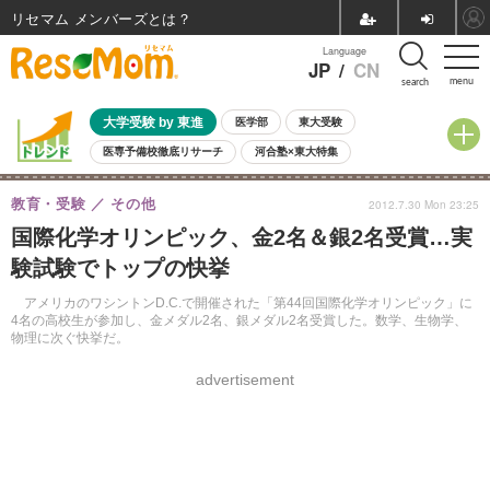
リセマム メンバーズ
Language
JP
/
CN
menu
search
大学受験 by 東進
医学部
東大受験
医専予備校徹底リサーチ
河合塾×東大特集
親子で考える大学選び
高校受験
中学受験
小学校受験
教育・受験
その他
2012.7.30 Mon 23:25
共通テスト
夏休み
8月開催学校説明会・相談会
国際化学オリンピック、金2名＆銀2名受賞…実
8月開催イベント・WS
全国公立高校 過去問
人気記事
験試験でトップの快挙
自由研究教材（小学生向け）
自由研究教材（中学生向け）
ランキング
アメリカのワシントンD.C.で開催された「第44回国際化学オリンピック」に
4名の高校生が参加し、金メダル2名、銀メダル2名受賞した。数学、生物学、
物理に次ぐ快挙だ。
advertisement