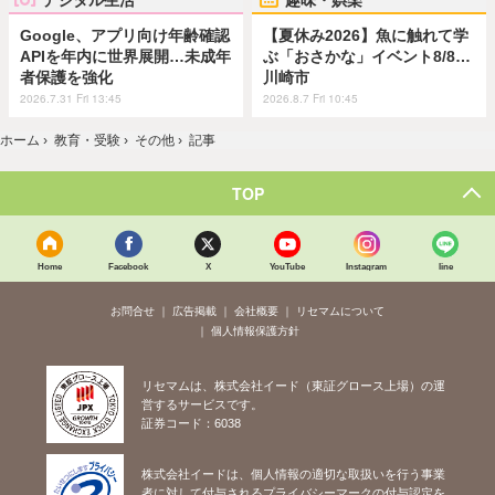
Google、アプリ向け年齢確認
【夏休み2026】魚に触れて学
APIを年内に世界展開…未成年
ぶ「おさかな」イベント8/8…
者保護を強化
川崎市
2026.7.31 Fri 13:45
2026.8.7 Fri 10:45
ホーム
›
教育・受験
›
その他
›
記事
TOP
Home
Facebook
X
YouTube
Instagram
line
お問合せ
広告掲載
会社概要
リセマムについて
個人情報保護方針
リセマムは、株式会社イード（東証グロース上場）の運
営するサービスです。
証券コード：6038
株式会社イードは、個人情報の適切な取扱いを行う事業
者に対して付与されるプライバシーマークの付与認定を