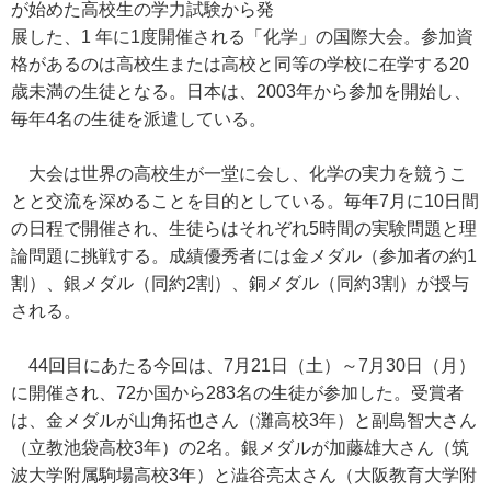
が始めた高校生の学力試験から発
展した、1 年に1度開催される「化学」の国際大会。参加資
格があるのは高校生または高校と同等の学校に在学する20
歳未満の生徒となる。日本は、2003年から参加を開始し、
毎年4名の生徒を派遣している。
大会は世界の高校生が一堂に会し、化学の実力を競うこ
とと交流を深めることを目的としている。毎年7月に10日間
の日程で開催され、生徒らはそれぞれ5時間の実験問題と理
論問題に挑戦する。成績優秀者には金メダル（参加者の約1
割）、銀メダル（同約2割）、銅メダル（同約3割）が授与
される。
44回目にあたる今回は、7月21日（土）～7月30日（月）
に開催され、72か国から283名の生徒が参加した。受賞者
は、金メダルが山角拓也さん（灘高校3年）と副島智大さん
（立教池袋高校3年）の2名。銀メダルが加藤雄大さん（筑
波大学附属駒場高校3年）と澁谷亮太さん（大阪教育大学附