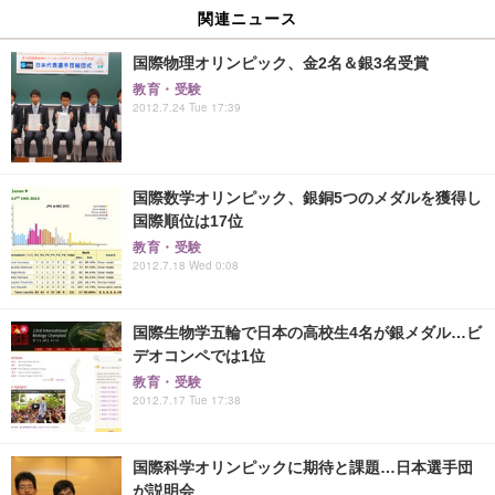
関連ニュース
国際物理オリンピック、金2名＆銀3名受賞
教育・受験
2012.7.24 Tue 17:39
国際数学オリンピック、銀銅5つのメダルを獲得し
国際順位は17位
教育・受験
2012.7.18 Wed 0:08
国際生物学五輪で日本の高校生4名が銀メダル…ビ
デオコンペでは1位
教育・受験
2012.7.17 Tue 17:38
国際科学オリンピックに期待と課題…日本選手団
が説明会