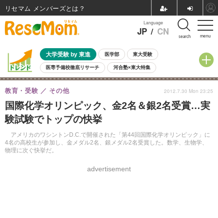
リセマム メンバーズ
Language
JP
/
CN
menu
search
大学受験 by 東進
医学部
東大受験
医専予備校徹底リサーチ
河合塾×東大特集
親子で考える大学選び
高校受験
中学受験
小学校受験
教育・受験
その他
2012.7.30 Mon 23:25
共通テスト
夏休み
8月開催学校説明会・相談会
国際化学オリンピック、金2名＆銀2名受賞…実
8月開催イベント・WS
全国公立高校 過去問
人気記事
験試験でトップの快挙
自由研究教材（小学生向け）
自由研究教材（中学生向け）
ランキング
アメリカのワシントンD.C.で開催された「第44回国際化学オリンピック」に
4名の高校生が参加し、金メダル2名、銀メダル2名受賞した。数学、生物学、
物理に次ぐ快挙だ。
advertisement