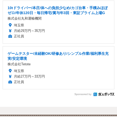
10tドライバー/本庄/体への負担少なめ/カゴ台車・手積みほぼ
ゼロ/年休120日・毎日帰宅/賞与年3回・東証プライム上場G
株式会社丸和運輸機関
埼玉県
月給29万円～35万円
正社員
ゲームテスター/未経験OK/研修あり/シンプル作業/福利厚生充
実/安定環境
株式会社Tetote
埼玉県
月給27万円～33万円
正社員
Sponsored by