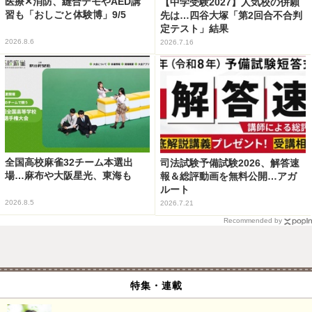
医療✕消防、縫合デモやAED講
【中学受験2027】人気校の併願
習も「おしごと体験博」9/5
先は…四谷大塚「第2回合不合判
定テスト」結果
2026.8.6
2026.7.16
全国高校麻雀32チーム本選出
司法試験予備試験2026、解答速
場…麻布や大阪星光、東海も
報＆総評動画を無料公開…アガ
ルート
2026.8.5
2026.7.21
Recommended by
特集・連載