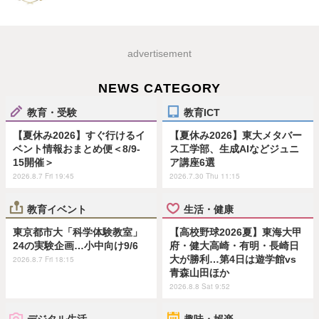
advertisement
NEWS CATEGORY
教育・受験
教育ICT
【夏休み2026】すぐ行けるイ
【夏休み2026】東大メタバー
ベント情報おまとめ便＜8/9-
ス工学部、生成AIなどジュニ
15開催＞
ア講座6選
2026.8.7 Fri 19:45
2026.7.30 Thu 11:15
教育イベント
生活・健康
東京都市大「科学体験教室」
【高校野球2026夏】東海大甲
24の実験企画…小中向け9/6
府・健大高崎・有明・長崎日
大が勝利…第4日は遊学館vs
2026.8.7 Fri 18:15
青森山田ほか
2026.8.8 Sat 9:52
デジタル生活
趣味・娯楽