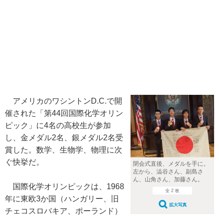
アメリカのワシントンD.C.で開
催された「第44回国際化学オリン
ピック」に4名の高校生が参加
し、金メダル2名、銀メダル2名受
賞した。数学、生物学、物理に次
ぐ快挙だ。
閉会式直後、メダルを手に。
左から、澁谷さん、副島さ
ん、山角さん、加藤さん。
国際化学オリンピックは、1968
全 2 枚
年に東欧3か国（ハンガリー、旧
拡大写真
チェコスロバキア、ポーランド）