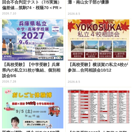
回合不合判定テスト（7/5実施）
灘・南山女子部が優勝
偏差値…筑駒74・桜蔭70＜PR＞
2026.7.10
2026.8.5
【高校受験】【中学受験】兵庫
【高校受験】横須賀の私立4校が
県内の私立31校が集結、個別相
参加…合同相談会10/12
談会9/6
2026.7.28
2026.8.5