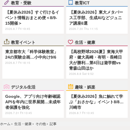
教育・受験
教育ICT
【夏休み2026】すぐ行けるイ
【夏休み2026】東大メタバー
ベント情報おまとめ便＜8/9-
ス工学部、生成AIなどジュニ
15開催＞
ア講座6選
2026.8.7 Fri 19:45
2026.7.30 Thu 11:15
教育イベント
生活・健康
東京都市大「科学体験教室」
【高校野球2026夏】東海大甲
24の実験企画…小中向け9/6
府・健大高崎・有明・長崎日
大が勝利…第4日は遊学館vs
2026.8.7 Fri 18:15
青森山田ほか
2026.8.8 Sat 9:52
デジタル生活
趣味・娯楽
Google、アプリ向け年齢確認
【夏休み2026】魚に触れて学
APIを年内に世界展開…未成年
ぶ「おさかな」イベント8/8…
者保護を強化
川崎市
2026.7.31 Fri 13:45
2026.8.7 Fri 10:45
ホーム
›
生活・健康
›
その他
›
記事