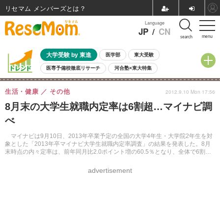
リセマム メンバーズ
Language
JP
/
CN
menu
search
大学受験 by 東進
医学部
東大受験
医専予備校徹底リサーチ
河合塾×東大特集
親子で考える大学選び
高校受験
中学受験
小学校受験
生活・健康
その他
2012.9.10 Mon 17:56
共通テスト
夏休み
8月開催学校説明会・相談会
8月末の大学生就職内定率は6割超…マイナビ調
8月開催イベント・WS
全国公立高校 過去問
人気記事
べ
自由研究教材（小学生向け）
自由研究教材（中学生向け）
ランキング
マイナビは9月10日、2013年卒業予定の全国の大学4年生・大学院2年生を対
象とした「2013年卒マイナビ大学生就職内定率調査」の結果を発表した。8月
末時点の内々定率は、前年同月比2.0ポイント増の60.5％となり、全体で6割を
超える結果となった。
advertisement