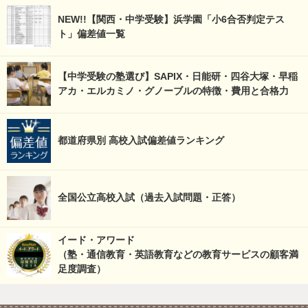
NEW!!【関西・中学受験】浜学園「小6合否判定テス
ト」偏差値一覧
【中学受験の塾選び】SAPIX・日能研・四谷大塚・早稲
アカ・エルカミノ・グノーブルの特徴・費用と合格力
都道府県別 高校入試偏差値ランキング
全国公立高校入試（過去入試問題・正答）
イード・アワード
（塾・通信教育・英語教育などの教育サービスの顧客満
足度調査）