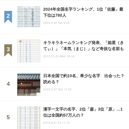
2024年全国名字ランキング、1位「佐藤」最
下位は780人
2024.4.30 Tue 9:45
キラキラネームランキング発表、「姫星（き
てぃ）」「本気（まじ）」など奇抜な名前も
2013.10.23 Wed 16:18
日本全国で約10名、希少な名字 出会った？
読める？
2025.5.27 Tue 17:45
漢字一文字の名字、2位「森」3位「原」…1
位は全国約57万人の？
2015.8.21 Fri 11:15