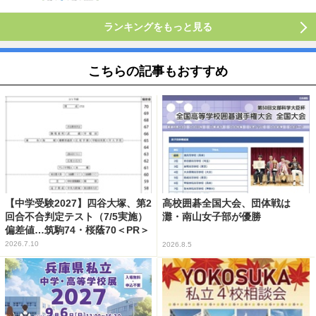
ランキングをもっと見る
こちらの記事もおすすめ
【中学受験2027】四谷大塚、第2
高校囲碁全国大会、団体戦は
回合不合判定テスト（7/5実施）
灘・南山女子部が優勝
偏差値…筑駒74・桜蔭70＜PR＞
2026.7.10
2026.8.5