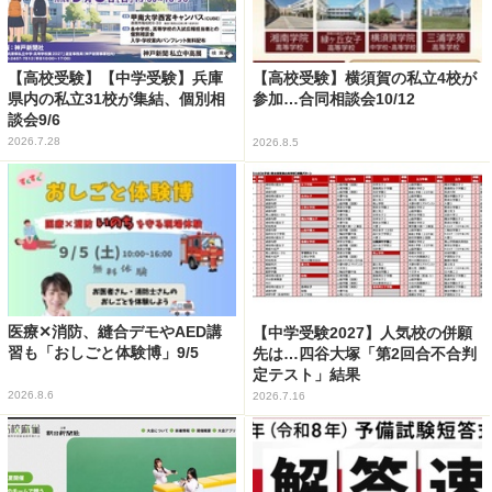
【高校受験】【中学受験】兵庫
【高校受験】横須賀の私立4校が
県内の私立31校が集結、個別相
参加…合同相談会10/12
談会9/6
2026.7.28
2026.8.5
医療✕消防、縫合デモやAED講
【中学受験2027】人気校の併願
習も「おしごと体験博」9/5
先は…四谷大塚「第2回合不合判
定テスト」結果
2026.8.6
2026.7.16