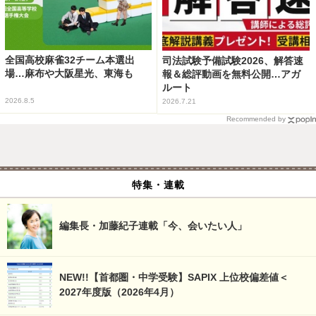
全国高校麻雀32チーム本選出
司法試験予備試験2026、解答速
場…麻布や大阪星光、東海も
報＆総評動画を無料公開…アガ
ルート
2026.8.5
2026.7.21
Recommended by
特集・連載
編集長・加藤紀子連載「今、会いたい人」
NEW!!【首都圏・中学受験】SAPIX 上位校偏差値＜
2027年度版（2026年4月）