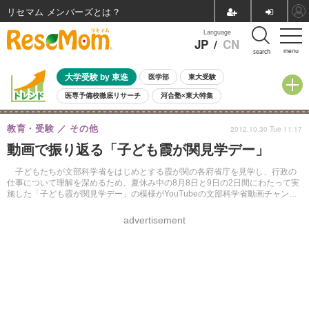
リセマム メンバーズ
Language
JP
/
CN
menu
search
大学受験 by 東進
医学部
東大受験
医専予備校徹底リサーチ
河合塾×東大特集
親子で考える大学選び
高校受験
中学受験
小学校受験
教育・受験
その他
2012.10.30 Tue 11:17
共通テスト
夏休み
8月開催学校説明会・相談会
動画で振り返る「子ども霞が関見学デー」
8月開催イベント・WS
全国公立高校 過去問
人気記事
自由研究教材（小学生向け）
自由研究教材（中学生向け）
ランキング
子どもたちが文部科学省をはじめとする霞が関の各府省庁を見学し、行政の
仕事について理解を深めるため、夏休み中の8月8日と9日の2日間にわたって実
施した「子ども霞が関見学デー」の模様がYouTubeの文部科学省動画チャンネ
ルで公開されている。
advertisement