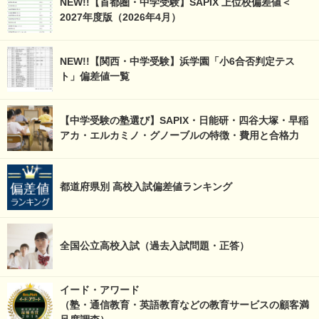
NEW!!【首都圏・中学受験】SAPIX 上位校偏差値＜
2027年度版（2026年4月）
NEW!!【関西・中学受験】浜学園「小6合否判定テス
ト」偏差値一覧
【中学受験の塾選び】SAPIX・日能研・四谷大塚・早稲
アカ・エルカミノ・グノーブルの特徴・費用と合格力
都道府県別 高校入試偏差値ランキング
全国公立高校入試（過去入試問題・正答）
イード・アワード
（塾・通信教育・英語教育などの教育サービスの顧客満