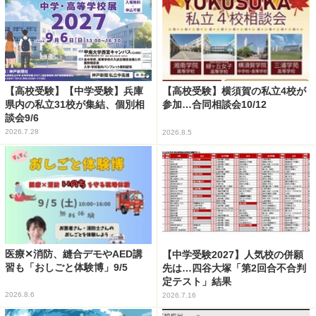
【高校受験】【中学受験】兵庫
【高校受験】横須賀の私立4校が
県内の私立31校が集結、個別相
参加…合同相談会10/12
談会9/6
2026.7.28
2026.8.5
医療✕消防、縫合デモやAED講
【中学受験2027】人気校の併願
習も「おしごと体験博」9/5
先は…四谷大塚「第2回合不合判
定テスト」結果
2026.8.6
2026.7.16