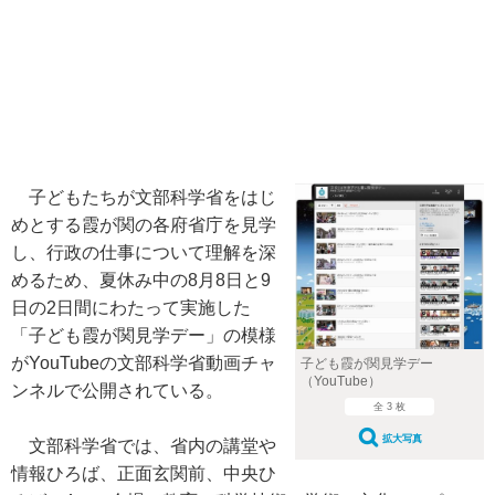
子どもたちが文部科学省をはじ
めとする霞が関の各府省庁を見学
し、行政の仕事について理解を深
めるため、夏休み中の8月8日と9
日の2日間にわたって実施した
「子ども霞が関見学デー」の模様
がYouTubeの文部科学省動画チャ
子ども霞が関見学デー
（YouTube）
ンネルで公開されている。
全 3 枚
拡大写真
文部科学省では、省内の講堂や
情報ひろば、正面玄関前、中央ひ