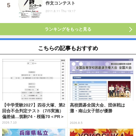
作文コンテスト
2011.8.11 Thu 19:17
ランキングをもっと見る
こちらの記事もおすすめ
【中学受験2027】四谷大塚、第2
高校囲碁全国大会、団体戦は
回合不合判定テスト（7/5実施）
灘・南山女子部が優勝
偏差値…筑駒74・桜蔭70＜PR＞
2026.7.10
2026.8.5