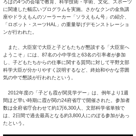
ろばの4つの会場で教育、科学技術・学術、文化、スポーツ
に関連した幅広いプログラムを実施。さかなクンの金魚講
座やドラえもんのソーラーカー「ソラえもん号」の紹介、
「ロボット・スーツHAL」の重量挙げデモンストレーショ
ンが行われた。
また、大臣室で大臣と子どもたちが懇談する「大臣室へ
ようこそ」には、87名の小中学生と63名の引率者が参加
し、子どもたちからの仕事に関する質問に対して平野文部
科学大臣が分かりやすく説明するなど、終始和やかな雰囲
気の中で懇談が行われたという。
2012年度の「子ども霞が関見学デー」は、例年より1週
間ほど早い時期に霞が関の24府省庁で開催された。参加者
数は全府省庁合わせて約1万6,300人、文部科学省単独で
は、2日間で過去最高となる約3,800人にのぼる参加があっ
たという。