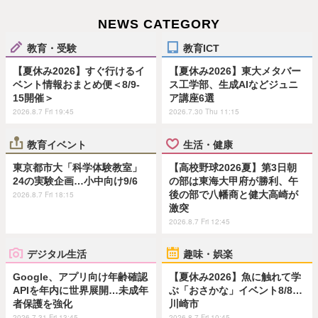
NEWS CATEGORY
教育・受験
教育ICT
【夏休み2026】すぐ行けるイ
【夏休み2026】東大メタバー
ベント情報おまとめ便＜8/9-
ス工学部、生成AIなどジュニ
15開催＞
ア講座6選
2026.8.7 Fri 19:45
2026.7.30 Thu 11:15
教育イベント
生活・健康
東京都市大「科学体験教室」
【高校野球2026夏】第3日朝
24の実験企画…小中向け9/6
の部は東海大甲府が勝利、午
後の部で八幡商と健大高崎が
2026.8.7 Fri 18:15
激突
2026.8.7 Fri 12:45
デジタル生活
趣味・娯楽
Google、アプリ向け年齢確認
【夏休み2026】魚に触れて学
APIを年内に世界展開…未成年
ぶ「おさかな」イベント8/8…
者保護を強化
川崎市
2026.7.31 Fri 13:45
2026.8.7 Fri 10:45