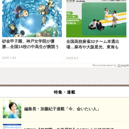
砂金甲子園、神戸女学院が優
全国高校麻雀32チーム本選出
勝…全国14校の中高生が腕競う
場…麻布や大阪星光、東海も
2026.7.29
2026.8.5
Recommended by
特集・連載
編集長・加藤紀子連載「今、会いたい人」