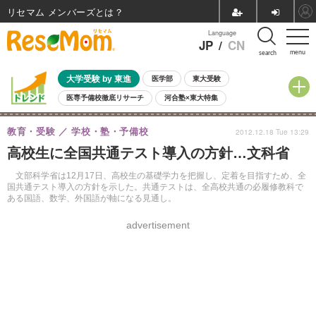
リセマム メンバーズ
Language
JP
/
CN
menu
search
大学受験 by 東進
医学部
東大受験
医専予備校徹底リサーチ
河合塾×東大特集
親子で考える大学選び
高校受験
中学受験
小学校受験
教育・受験
学校・塾・予備校
2012.12.18 Tue 13:29
共通テスト
夏休み
8月開催学校説明会・相談会
高校生に全国共通テスト導入の方針…文科省
8月開催イベント・WS
全国公立高校 過去問
人気記事
自由研究教材（小学生向け）
自由研究教材（中学生向け）
ランキング
文部科学省は12月17日、高校生の基礎学力を把握し、定着を目指すため、全
国共通テスト導入の方針を示した。共通テストは、全高校共通の必履修教科で
ある国語、数学、外国語が軸になる見通し。
advertisement