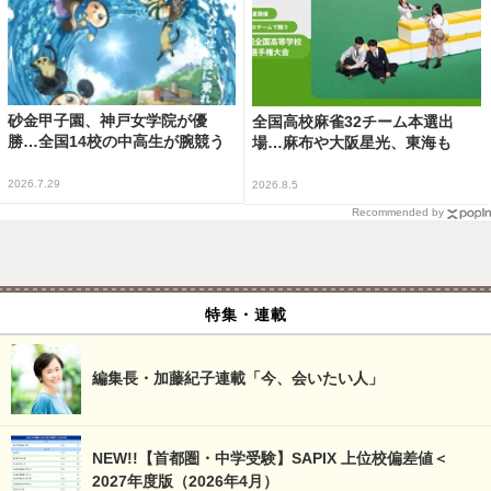
砂金甲子園、神戸女学院が優
全国高校麻雀32チーム本選出
勝…全国14校の中高生が腕競う
場…麻布や大阪星光、東海も
2026.7.29
2026.8.5
Recommended by
特集・連載
編集長・加藤紀子連載「今、会いたい人」
NEW!!【首都圏・中学受験】SAPIX 上位校偏差値＜
2027年度版（2026年4月）