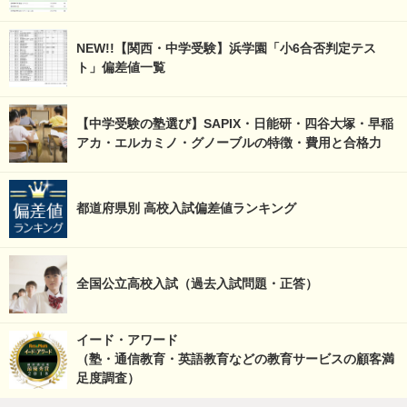
NEW!!【関西・中学受験】浜学園「小6合否判定テス
ト」偏差値一覧
【中学受験の塾選び】SAPIX・日能研・四谷大塚・早稲
アカ・エルカミノ・グノーブルの特徴・費用と合格力
都道府県別 高校入試偏差値ランキング
全国公立高校入試（過去入試問題・正答）
イード・アワード
（塾・通信教育・英語教育などの教育サービスの顧客満
足度調査）