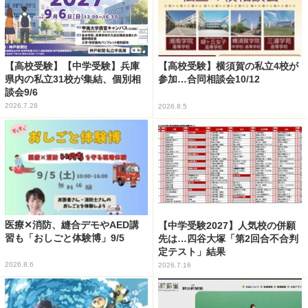
【高校受験】【中学受験】兵庫
【高校受験】横須賀の私立4校が
県内の私立31校が集結、個別相
参加…合同相談会10/12
談会9/6
2026.7.28
2026.8.5
医療✕消防、縫合デモやAED講
【中学受験2027】人気校の併願
習も「おしごと体験博」9/5
先は…四谷大塚「第2回合不合判
定テスト」結果
2026.8.6
2026.7.16