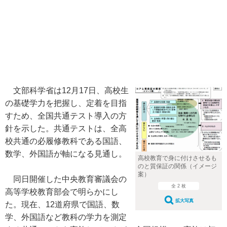
文部科学省は12月17日、高校生
の基礎学力を把握し、定着を目指
すため、全国共通テスト導入の方
針を示した。共通テストは、全高
校共通の必履修教科である国語、
数学、外国語が軸になる見通し。
高校教育で身に付けさせるも
のと質保証の関係（イメージ
案）
同日開催した中央教育審議会の
全 2 枚
高等学校教育部会で明らかにし
拡大写真
た。現在、12道府県で国語、数
学、外国語など教科の学力を測定