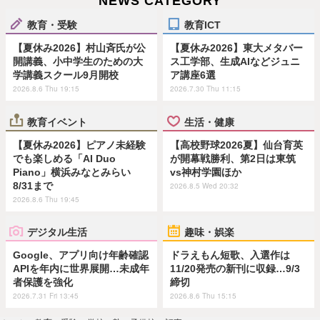
NEWS CATEGORY
教育・受験
教育ICT
【夏休み2026】村山斉氏が公
【夏休み2026】東大メタバー
開講義、小中学生のための大
ス工学部、生成AIなどジュニ
学講義スクール9月開校
ア講座6選
2026.8.6 Thu 19:15
2026.7.30 Thu 11:15
教育イベント
生活・健康
【夏休み2026】ピアノ未経験
【高校野球2026夏】仙台育英
でも楽しめる「AI Duo
が開幕戦勝利、第2日は東筑
Piano」横浜みなとみらい
vs神村学園ほか
8/31まで
2026.8.5 Wed 20:32
2026.8.6 Thu 19:45
デジタル生活
趣味・娯楽
Google、アプリ向け年齢確認
ドラえもん短歌、入選作は
APIを年内に世界展開…未成年
11/20発売の新刊に収録…9/3
者保護を強化
締切
2026.7.31 Fri 13:45
2026.8.6 Thu 15:15