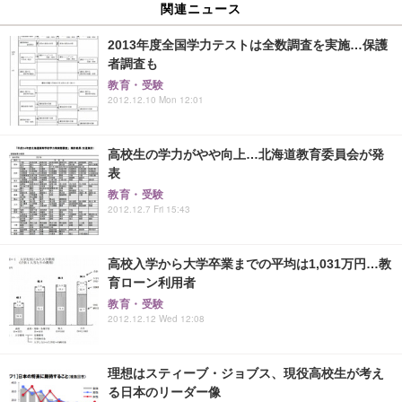
関連ニュース
2013年度全国学力テストは全数調査を実施…保護
者調査も
教育・受験
2012.12.10 Mon 12:01
高校生の学力がやや向上…北海道教育委員会が発
表
教育・受験
2012.12.7 Fri 15:43
高校入学から大学卒業までの平均は1,031万円…教
育ローン利用者
教育・受験
2012.12.12 Wed 12:08
理想はスティーブ・ジョブス、現役高校生が考え
る日本のリーダー像