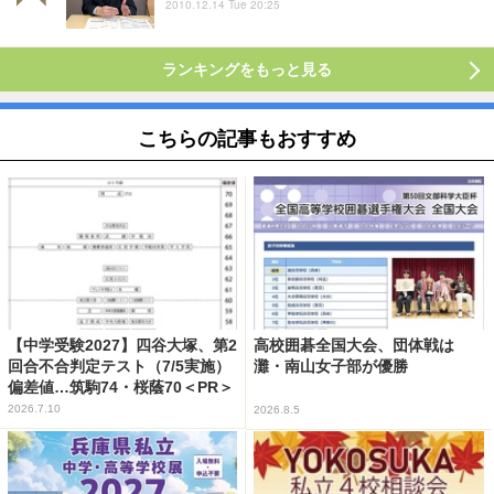
2010.12.14 Tue 20:25
ランキングをもっと見る
こちらの記事もおすすめ
【中学受験2027】四谷大塚、第2
高校囲碁全国大会、団体戦は
回合不合判定テスト（7/5実施）
灘・南山女子部が優勝
偏差値…筑駒74・桜蔭70＜PR＞
2026.7.10
2026.8.5