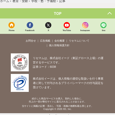
ホーム
›
教育・受験
›
学校・塾・予備校
›
記事
TOP
Home
Facebook
X
YouTube
Instagram
line
お問合せ
広告掲載
会社概要
リセマムについて
個人情報保護方針
リセマムは、株式会社イード（東証グロース上場）の運
営するサービスです。
証券コード：6038
株式会社イードは、個人情報の適切な取扱いを行う事業
者に対して付与されるプライバシーマークの付与認定を
受けています。
紹介した商品/サービスを購入、契約した場合に、
売上の一部が弊社サイトに還元されることがあります。
当サイトに掲載の記事・見出し・写真・画像の無断転載を禁じます。
Copyright © 2026 IID, Inc.