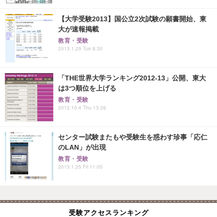
【大学受験2013】国公立2次試験の願書開始、東
大が速報掲載
教育・受験
2013.1.29 Tue 8:30
「THE世界大学ランキング2012-13」公開、東大
は3つ順位を上げる
教育・受験
2012.10.4 Thu 13:26
センター試験またもや受験生を惑わす珍事「応仁
のLAN」が出現
教育・受験
2013.1.25 Fri 11:05
受験アクセスランキング