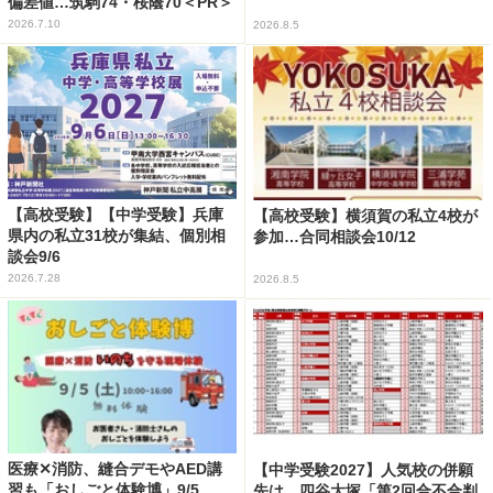
偏差値…筑駒74・桜蔭70＜PR＞
2026.7.10
2026.8.5
【高校受験】【中学受験】兵庫
【高校受験】横須賀の私立4校が
県内の私立31校が集結、個別相
参加…合同相談会10/12
談会9/6
2026.7.28
2026.8.5
医療✕消防、縫合デモやAED講
【中学受験2027】人気校の併願
習も「おしごと体験博」9/5
先は…四谷大塚「第2回合不合判