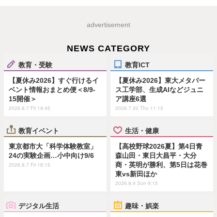
advertisement
NEWS CATEGORY
教育・受験
教育ICT
【夏休み2026】すぐ行けるイ
【夏休み2026】東大メタバー
ベント情報おまとめ便＜8/9-
ス工学部、生成AIなどジュニ
15開催＞
ア講座6選
2026.8.7 Fri 19:45
2026.7.30 Thu 11:15
教育イベント
生活・健康
東京都市大「科学体験教室」
【高校野球2026夏】第4日青
24の実験企画…小中向け9/6
森山田・東日大昌平・大分
商・英明が勝利、第5日は花巻
2026.8.7 Fri 18:15
東vs新田ほか
2026.8.9 Sun 9:15
デジタル生活
趣味・娯楽