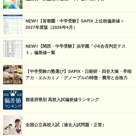
NEW!!【首都圏・中学受験】SAPIX 上位校偏差値＜
2027年度版（2026年4月）
NEW!!【関西・中学受験】浜学園「小6合否判定テス
ト」偏差値一覧
【中学受験の塾選び】SAPIX・日能研・四谷大塚・早稲
アカ・エルカミノ・グノーブルの特徴・費用と合格力
都道府県別 高校入試偏差値ランキング
全国公立高校入試（過去入試問題・正答）