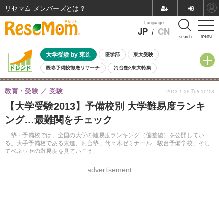
リセマム メンバーズ
Language
JP
/
CN
menu
search
大学受験 by 東進
医学部
東大受験
医専予備校徹底リサーチ
河合塾×東大特集
親子で考える大学選び
高校受験
中学受験
小学校受験
教育・受験
受験
2013.1.29 Tue 10:18
共通テスト
夏休み
8月開催学校説明会・相談会
【大学受験2013】予備校別 大学難易度ランキ
8月開催イベント・WS
全国公立高校 過去問
人気記事
ング…最難関をチェック
自由研究教材（小学生向け）
自由研究教材（中学生向け）
ランキング
塾・予備校では、全国の大学の難易度ランキング（偏差値）を公開してい
る。大手予備校である東進、河合塾、代々木ゼミナール、駿台予備学校、そし
てベネッセの難易度を見ていこう。
advertisement