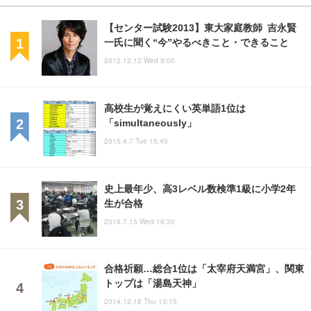
【センター試験2013】東大家庭教師 吉永賢
一氏に聞く“今”やるべきこと・できること
2012.12.12 Wed 9:00
高校生が覚えにくい英単語1位は
「simultaneously」
2015.4.7 Tue 15:45
史上最年少、高3レベル数検準1級に小学2年
生が合格
2015.7.15 Wed 16:30
合格祈願…総合1位は「太宰府天満宮」、関東
トップは「湯島天神」
2014.12.18 Thu 13:15