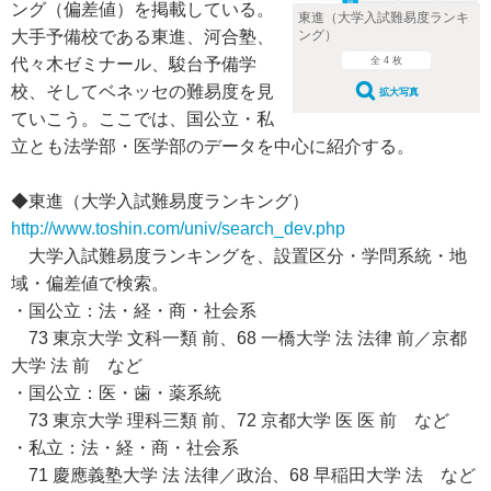
ング（偏差値）を掲載している。
東進（大学入試難易度ランキ
ング）
大手予備校である東進、河合塾、
全 4 枚
代々木ゼミナール、駿台予備学
校、そしてベネッセの難易度を見
拡大写真
ていこう。ここでは、国公立・私
立とも法学部・医学部のデータを中心に紹介する。
◆東進（大学入試難易度ランキング）
http://www.toshin.com/univ/search_dev.php
大学入試難易度ランキングを、設置区分・学問系統・地
域・偏差値で検索。
・国公立：法・経・商・社会系
73 東京大学 文科一類 前、68 一橋大学 法 法律 前／京都
大学 法 前 など
・国公立：医・歯・薬系統
73 東京大学 理科三類 前、72 京都大学 医 医 前 など
・私立：法・経・商・社会系
71 慶應義塾大学 法 法律／政治、68 早稲田大学 法 など