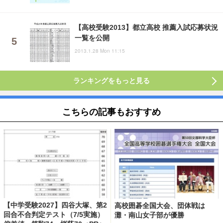
【高校受験2013】都立高校 推薦入試応募状況
一覧を公開
2013.1.28 Mon 11:15
ランキングをもっと見る
こちらの記事もおすすめ
【中学受験2027】四谷大塚、第2
高校囲碁全国大会、団体戦は
回合不合判定テスト（7/5実施）
灘・南山女子部が優勝