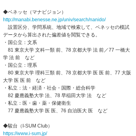
◆ベネッセ（マナビジョン）
http://manabi.benesse.ne.jp/univ/search/nanido/
設置区分、学問系統、地域で検索して、ベネッセの模試
データから算出された偏差値を閲覧できる。
・国公立：文系
81 東京大学 文科一類 前、78 京都大学 法 前／77 一橋大
学 法 前 など
・国公立：理系
80 東京大学 理科三類 前、78 京都大学 医 医 前、77 大阪
大学 医 医 前 など
・私立：法・経済・社会・国際・総合科学
82 慶應義塾大学 法、78 早稲田大学 法 など
・私立：医・歯・薬・保健衛生
77 慶應義塾大学 医 医、76 自治医大 医 など
◆駿台（I-SUM Club）
https://www.i-sum.jp/