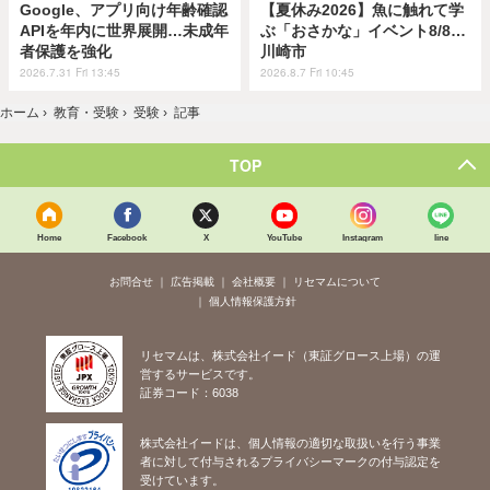
Google、アプリ向け年齢確認
【夏休み2026】魚に触れて学
APIを年内に世界展開…未成年
ぶ「おさかな」イベント8/8…
者保護を強化
川崎市
2026.7.31 Fri 13:45
2026.8.7 Fri 10:45
ホーム
›
教育・受験
›
受験
›
記事
TOP
Home
Facebook
X
YouTube
Instagram
line
お問合せ
広告掲載
会社概要
リセマムについて
個人情報保護方針
リセマムは、株式会社イード（東証グロース上場）の運
営するサービスです。
証券コード：6038
株式会社イードは、個人情報の適切な取扱いを行う事業
者に対して付与されるプライバシーマークの付与認定を
受けています。