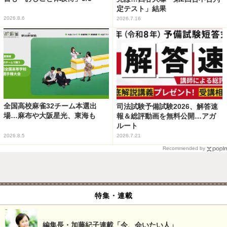
定テスト」結果
2026.8.6
2026.7.16
全国高校麻雀32チーム本選出
司法試験予備試験2026、解答速
場…麻布や大阪星光、東海も
報＆総評動画を無料公開…アガ
ルート
2026.8.5
2026.7.21
Recommended by
特集・連載
編集長・加藤紀子連載「今、会いたい人」