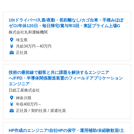
10tドライバー/久喜/夜勤・長距離なし/カゴ台車・手積みほぼ
ゼロ/年休120日・毎日帰宅/賞与年3回・東証プライム上場G
株式会社丸和運輸機関
埼玉県
月給34万円～40万円
正社員
技術の最前線で顧客と共に課題を解決するエンジニア
へ/FPD・半導体関係製造装置のフィールドアプリケーション
エンジニア
日総工産株式会社
神奈川県
年収400万円～
正社員 / 契約社員 / 派遣社員
HP作成のエンジニア/自社HPの保守・運用補助/未経験歓迎/土