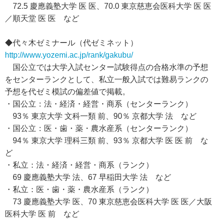
72.5 慶應義塾大学 医 医、70.0 東京慈恵会医科大学 医 医
／順天堂 医 医 など
◆代々木ゼミナール（代ゼミネット）
http://www.yozemi.ac.jp/rank/gakubu/
国公立では大学入試センター試験得点の合格水準の予想
をセンターランクとして、私立一般入試では難易ランクの
予想を代ゼミ模試の偏差値で掲載。
・国公立：法・経済・経営・商系（センターランク）
93％ 東京大学 文科一類 前、90％ 京都大学 法 など
・国公立：医・歯・薬・農水産系（センターランク）
94％ 東京大学 理科三類 前、93％ 京都大学 医 医 前 な
ど
・私立：法・経済・経営・商系（ランク）
69 慶應義塾大学 法、67 早稲田大学 法 など
・私立：医・歯・薬・農水産系（ランク）
73 慶應義塾大学 医、70 東京慈恵会医科大学 医 医／大阪
医科大学 医 前 など