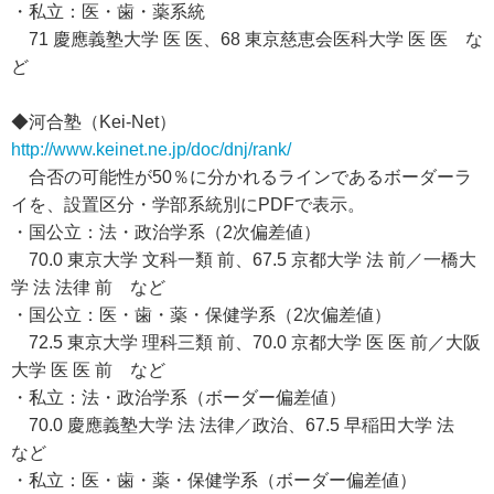
・私立：医・歯・薬系統
71 慶應義塾大学 医 医、68 東京慈恵会医科大学 医 医 な
ど
◆河合塾（Kei-Net）
http://www.keinet.ne.jp/doc/dnj/rank/
合否の可能性が50％に分かれるラインであるボーダーラ
イを、設置区分・学部系統別にPDFで表示。
・国公立：法・政治学系（2次偏差値）
70.0 東京大学 文科一類 前、67.5 京都大学 法 前／一橋大
学 法 法律 前 など
・国公立：医・歯・薬・保健学系（2次偏差値）
72.5 東京大学 理科三類 前、70.0 京都大学 医 医 前／大阪
大学 医 医 前 など
・私立：法・政治学系（ボーダー偏差値）
70.0 慶應義塾大学 法 法律／政治、67.5 早稲田大学 法
など
・私立：医・歯・薬・保健学系（ボーダー偏差値）