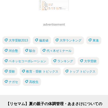
advertisement
大学受験2013
偏差値
大学ランキング
東進
河合塾
駿台
代々木ゼミナール
ベネッセコーポレーション
ランキング
大学受験
受験
教育・受験 トピックス
トップ トピックス
ナガセ
高校生
【リセマム】夏の親子の体調管理・あまさけについての