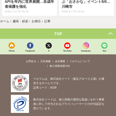
APIを年内に世界展開…未成年
ぶ「おさかな」イベント8/8…
者保護を強化
川崎市
2026.7.31 Fri 13:45
2026.8.7 Fri 10:45
ホーム
›
趣味・娯楽
›
お稽古
›
記事
TOP
Home
Facebook
X
YouTube
Instagram
line
お問合せ
広告掲載
会社概要
リセマムについて
個人情報保護方針
リセマムは、株式会社イード（東証グロース上場）の運
営するサービスです。
証券コード：6038
株式会社イードは、個人情報の適切な取扱いを行う事業
者に対して付与されるプライバシーマークの付与認定を
受けています。