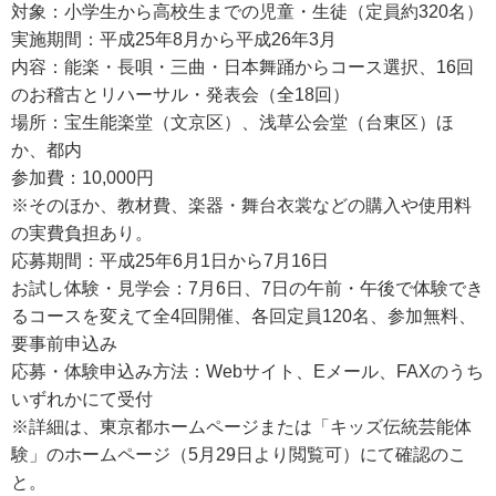
対象：小学生から高校生までの児童・生徒（定員約320名）
実施期間：平成25年8月から平成26年3月
内容：能楽・長唄・三曲・日本舞踊からコース選択、16回
のお稽古とリハーサル・発表会（全18回）
場所：宝生能楽堂（文京区）、浅草公会堂（台東区）ほ
か、都内
参加費：10,000円
※そのほか、教材費、楽器・舞台衣裳などの購入や使用料
の実費負担あり。
応募期間：平成25年6月1日から7月16日
お試し体験・見学会：7月6日、7日の午前・午後で体験でき
るコースを変えて全4回開催、各回定員120名、参加無料、
要事前申込み
応募・体験申込み方法：Webサイト、Eメール、FAXのうち
いずれかにて受付
※詳細は、東京都ホームページまたは「キッズ伝統芸能体
験」のホームページ（5月29日より閲覧可）にて確認のこ
と。