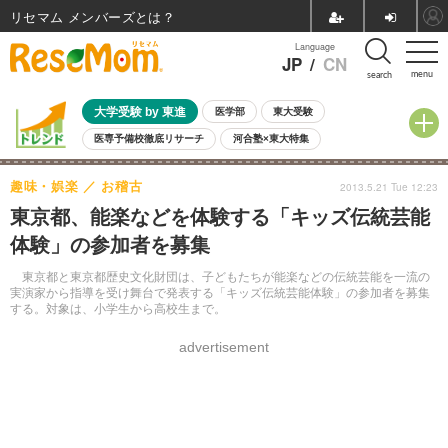
リセマム メンバーズ
Language
JP
/
CN
menu
search
大学受験 by 東進
医学部
東大受験
医専予備校徹底リサーチ
河合塾×東大特集
親子で考える大学選び
高校受験
中学受験
小学校受験
趣味・娯楽
お稽古
2013.5.21 Tue 12:23
共通テスト
夏休み
8月開催学校説明会・相談会
東京都、能楽などを体験する「キッズ伝統芸能
8月開催イベント・WS
全国公立高校 過去問
人気記事
体験」の参加者を募集
自由研究教材（小学生向け）
自由研究教材（中学生向け）
ランキング
東京都と東京都歴史文化財団は、子どもたちが能楽などの伝統芸能を一流の
実演家から指導を受け舞台で発表する「キッズ伝統芸能体験」の参加者を募集
する。対象は、小学生から高校生まで。
advertisement