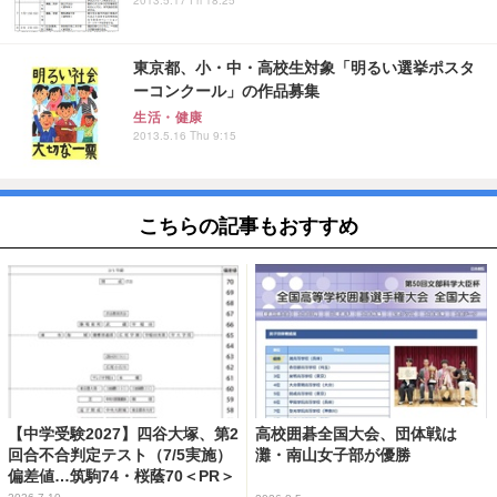
東京都、小・中・高校生対象「明るい選挙ポスタ
ーコンクール」の作品募集
生活・健康
2013.5.16 Thu 9:15
こちらの記事もおすすめ
【中学受験2027】四谷大塚、第2
高校囲碁全国大会、団体戦は
回合不合判定テスト（7/5実施）
灘・南山女子部が優勝
偏差値…筑駒74・桜蔭70＜PR＞