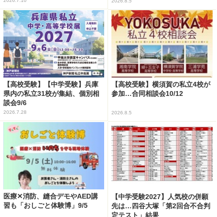
2026.7.10
2026.8.5
【高校受験】【中学受験】兵庫
【高校受験】横須賀の私立4校が
県内の私立31校が集結、個別相
参加…合同相談会10/12
談会9/6
2026.7.28
2026.8.5
医療✕消防、縫合デモやAED講
【中学受験2027】人気校の併願
習も「おしごと体験博」9/5
先は…四谷大塚「第2回合不合判
定テスト」結果