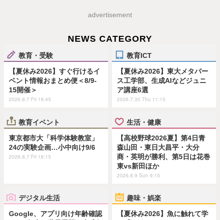
advertisement
NEWS CATEGORY
教育・受験
教育ICT
【夏休み2026】すぐ行けるイ
【夏休み2026】東大メタバー
ベント情報おまとめ便＜8/9-
ス工学部、生成AIなどジュニ
15開催＞
ア講座6選
2026.8.7 Fri 19:45
2026.7.30 Thu 11:15
教育イベント
生活・健康
東京都市大「科学体験教室」
【高校野球2026夏】第4日青
24の実験企画…小中向け9/6
森山田・東日大昌平・大分
商・英明が勝利、第5日は花巻
2026.8.7 Fri 18:15
東vs新田ほか
2026.8.9 Sun 9:15
デジタル生活
趣味・娯楽
Google、アプリ向け年齢確認
【夏休み2026】魚に触れて学