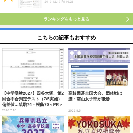
2010.12.17 Fri 16:28
ランキングをもっと見る
こちらの記事もおすすめ
【中学受験2027】四谷大塚、第2
高校囲碁全国大会、団体戦は
回合不合判定テスト（7/5実施）
灘・南山女子部が優勝
偏差値…筑駒74・桜蔭70＜PR＞
2026.7.10
2026.8.5