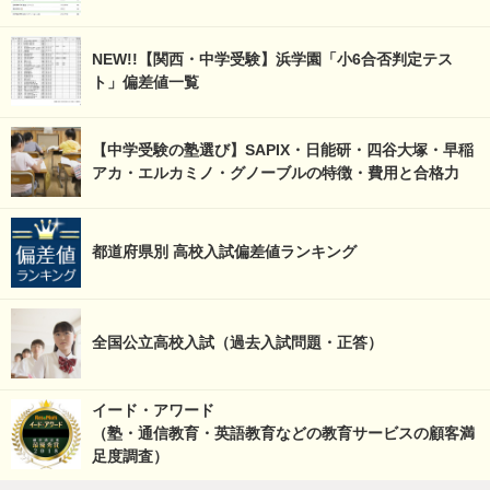
NEW!!【関西・中学受験】浜学園「小6合否判定テス
ト」偏差値一覧
【中学受験の塾選び】SAPIX・日能研・四谷大塚・早稲
アカ・エルカミノ・グノーブルの特徴・費用と合格力
都道府県別 高校入試偏差値ランキング
全国公立高校入試（過去入試問題・正答）
イード・アワード
（塾・通信教育・英語教育などの教育サービスの顧客満
足度調査）