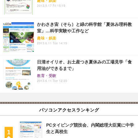
趣味・娯楽
2013.5.17 Fri 15:15
かわさき宙（そら）と緑の科学館「夏休み理科教
室」…科学実験や工作など
趣味・娯楽
2013.6.11 Tue 14:15
日清オイリオ、お土産つき夏休みの工場見学「食
用油ができるまで」
教育・受験
2013.6.11 Tue 12:30
パソコンアクセスランキング
PCタイピング競技会、内閣総理大臣賞に中学
生と高校生