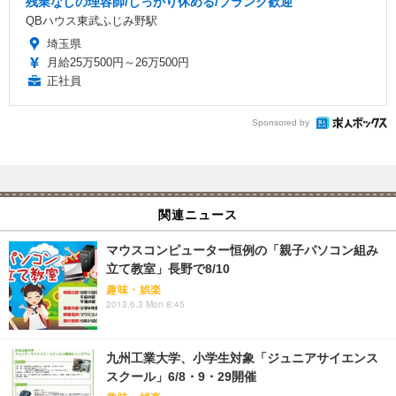
残業なしの理容師/しっかり休める/ブランク歓迎
QBハウス東武ふじみ野駅
埼玉県
月給25万500円～26万500円
正社員
Sponsored by
関連ニュース
マウスコンピューター恒例の「親子パソコン組み
立て教室」長野で8/10
趣味・娯楽
2013.6.3 Mon 8:45
九州工業大学、小学生対象「ジュニアサイエンス
スクール」6/8・9・29開催