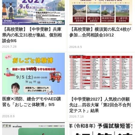
【高校受験】【中学受験】兵庫
【高校受験】横須賀の私立4校が
県内の私立31校が集結、個別相
参加…合同相談会10/12
談会9/6
2026.7.28
2026.8.5
医療✕消防、縫合デモやAED講
【中学受験2027】人気校の併願
習も「おしごと体験博」9/5
先は…四谷大塚「第2回合不合判
定テスト」結果
2026.8.6
2026.7.16