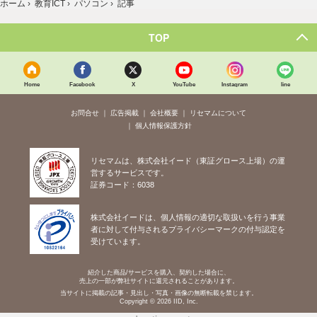
ホーム
›
教育ICT
›
パソコン
›
記事
TOP
Home
Facebook
X
YouTube
Instagram
line
お問合せ
広告掲載
会社概要
リセマムについて
個人情報保護方針
リセマムは、株式会社イード（東証グロース上場）の運
営するサービスです。
証券コード：6038
株式会社イードは、個人情報の適切な取扱いを行う事業
者に対して付与されるプライバシーマークの付与認定を
受けています。
紹介した商品/サービスを購入、契約した場合に、
売上の一部が弊社サイトに還元されることがあります。
当サイトに掲載の記事・見出し・写真・画像の無断転載を禁じます。
Copyright © 2026 IID, Inc.