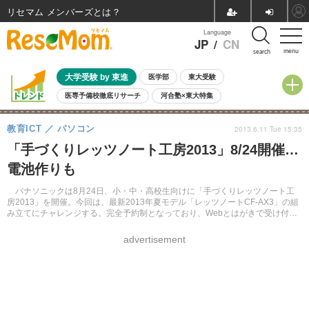
リセマム メンバーズ
Language
JP
/
CN
menu
search
大学受験 by 東進
医学部
東大受験
医専予備校徹底リサーチ
河合塾×東大特集
親子で考える大学選び
高校受験
中学受験
小学校受験
教育ICT
パソコン
2013.6.11 Tue 15:35
共通テスト
夏休み
8月開催学校説明会・相談会
「手づくりレッツノート工房2013」8/24開催…
8月開催イベント・WS
全国公立高校 過去問
人気記事
電池作りも
自由研究教材（小学生向け）
自由研究教材（中学生向け）
ランキング
パナソニックは8月24日、小・中・高校生向けに「手づくりレッツノート工
房2013」を開催。今回は、最新2013年夏モデル「レッツノートCF-AX3」の組
み立てにチャレンジする。完全予約制となっており、Webとはがきで受け付け
る。
advertisement