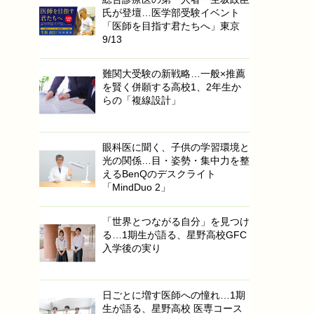
氏が登壇…医学部受験イベント
「医師を目指す君たちへ」東京
9/13
難関大受験の新戦略…一般×推薦
を賢く併願する高校1、2年生か
らの「複線設計」
眼科医に聞く、子供の学習環境と
光の関係…目・姿勢・集中力を整
えるBenQのデスクライト
「MindDuo 2」
「世界とつながる自分」を見つけ
る…1期生が語る、星野高校GFC
入学後の実り
日ごとに増す医師への憧れ…1期
生が語る、星野高校 医専コース