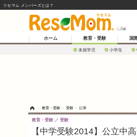
リセマム メンバーズ
ホーム
教育・受験
国
未就学児
小学生
ホーム
›
教育・受験
›
受験
›
記事
教育・受験
受験
【中学受験2014】公立中