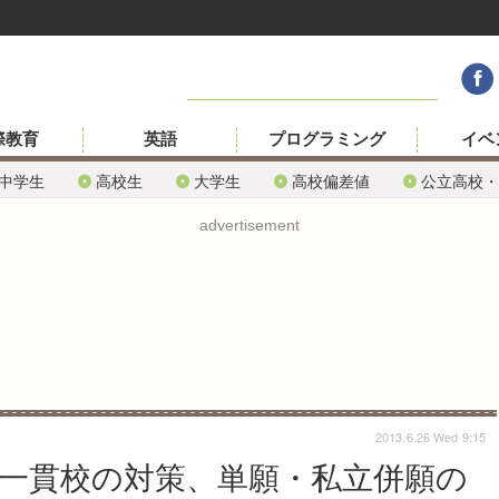
際教育
英語
プログラミング
イベ
中学生
高校生
大学生
高校偏差値
公立高校・
advertisement
2013.6.26 Wed 9:15
高一貫校の対策、単願・私立併願の