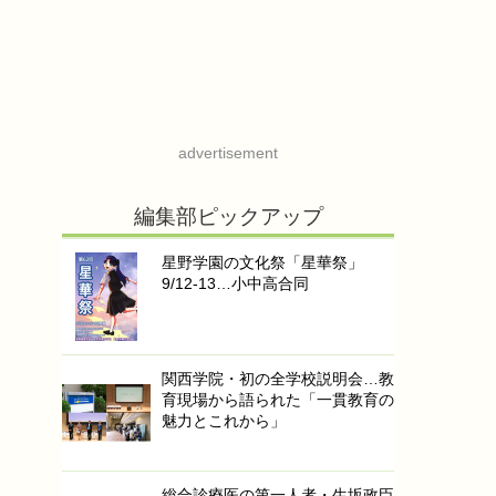
advertisement
編集部ピックアップ
星野学園の文化祭「星華祭」
9/12-13…小中高合同
関西学院・初の全学校説明会…教
育現場から語られた「一貫教育の
魅力とこれから」
総合診療医の第一人者・生坂政臣