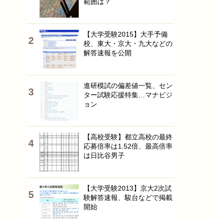
範囲は？
【大学受験2015】大手予備
校、東大・京大・九大などの
解答速報を公開
進研模試の偏差値一覧、セン
ター試験応援特集…マナビジ
ョン
【高校受験】都立高校の最終
応募倍率は1.52倍、最高倍率
は日比谷男子
【大学受験2013】京大2次試
験解答速報、駿台などで掲載
開始