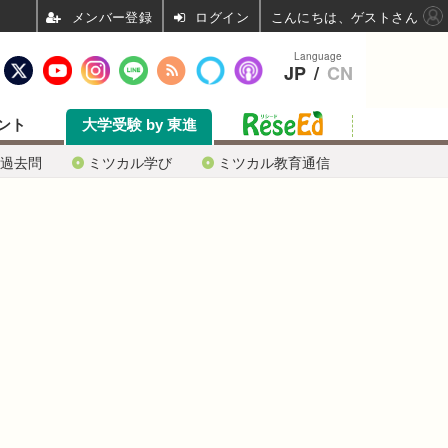
ログイン
こんにちは、ゲストさん
Language
JP
/
CN
ント
大学受験 by 東進
過去問
ミツカル学び
ミツカル教育通信