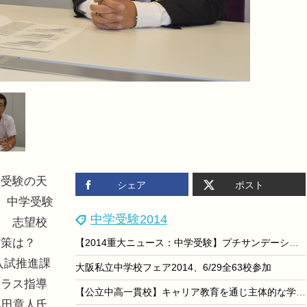
受験の天
シェア
ポスト
。中学受験
中学受験2014
？ 志望校
対策は？
【2014重大ニュース：中学受験】プチサンデーショック、塾別合格実績など
入試推進課
大阪私立中学校フェア2014、6/29全63校参加
クラス指導
【公立中高一貫校】キャリア教育を通じ主体的な学びへ…県立相模原
奥田章人氏