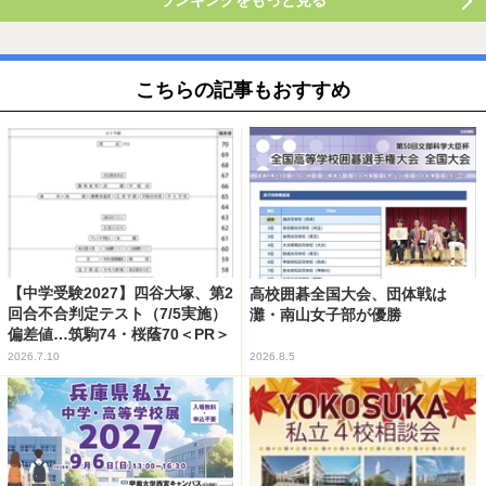
ランキングをもっと見る
こちらの記事もおすすめ
【中学受験2027】四谷大塚、第2
高校囲碁全国大会、団体戦は
回合不合判定テスト（7/5実施）
灘・南山女子部が優勝
偏差値…筑駒74・桜蔭70＜PR＞
2026.7.10
2026.8.5