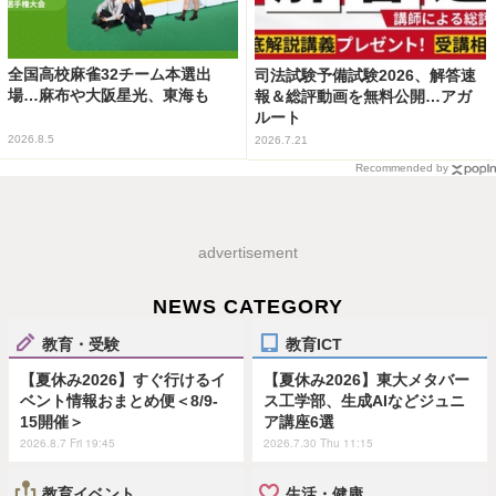
全国高校麻雀32チーム本選出
司法試験予備試験2026、解答速
場…麻布や大阪星光、東海も
報＆総評動画を無料公開…アガ
ルート
2026.8.5
2026.7.21
Recommended by
advertisement
NEWS CATEGORY
教育・受験
教育ICT
【夏休み2026】すぐ行けるイ
【夏休み2026】東大メタバー
ベント情報おまとめ便＜8/9-
ス工学部、生成AIなどジュニ
15開催＞
ア講座6選
2026.8.7 Fri 19:45
2026.7.30 Thu 11:15
教育イベント
生活・健康