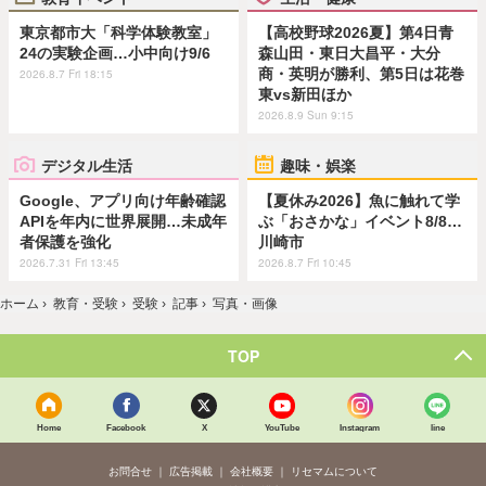
東京都市大「科学体験教室」
【高校野球2026夏】第4日青
24の実験企画…小中向け9/6
森山田・東日大昌平・大分
商・英明が勝利、第5日は花巻
2026.8.7 Fri 18:15
東vs新田ほか
2026.8.9 Sun 9:15
デジタル生活
趣味・娯楽
Google、アプリ向け年齢確認
【夏休み2026】魚に触れて学
APIを年内に世界展開…未成年
ぶ「おさかな」イベント8/8…
者保護を強化
川崎市
2026.7.31 Fri 13:45
2026.8.7 Fri 10:45
ホーム
›
教育・受験
›
受験
›
記事
›
写真・画像
TOP
Home
Facebook
X
YouTube
Instagram
line
お問合せ
広告掲載
会社概要
リセマムについて