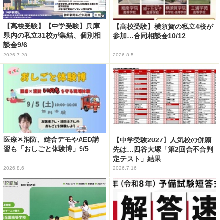
【高校受験】【中学受験】兵庫
【高校受験】横須賀の私立4校が
県内の私立31校が集結、個別相
参加…合同相談会10/12
談会9/6
2026.7.28
2026.8.5
医療✕消防、縫合デモやAED講
【中学受験2027】人気校の併願
習も「おしごと体験博」9/5
先は…四谷大塚「第2回合不合判
定テスト」結果
2026.8.6
2026.7.16