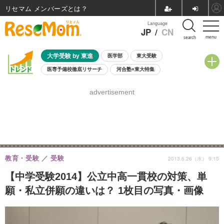
リセマム メンバーズ
Language
JP
/
CN
menu
search
大学受験 by 東進
医学部
東大受験
医専予備校徹底リサーチ
河合塾×東大特集
親子で考える大学選び
高校受験
中学受験
小学校受験
advertisement
共通テスト
夏休み
8月開催学校説明会・相談会
8月開催イベント・WS
全国公立高校 過去問
人気記事
自由研究教材（小学生向け）
自由研究教材（中学生向け）
ランキング
教育・受験
受験
2013.6.26（水） 9:15
【中学受験2014】公立中高一貫校の対策、単
願・私立併願の違いは？ 1枚目の写真・画像