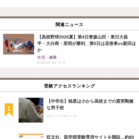
関連ニュース
【高校野球2026夏】第4日青森山田・東日大昌
平・大分商・英明が勝利、第5日は花巻東vs新田ほ
か
生活・健康
2026.8.8 Sat 15:15
受験アクセスランキング
【中学生】暁星は小から高校までの質実剛健
な男子校
2010.11.2 Tue 11:00
旺文社、医学部受験専用サイトを開設…約80