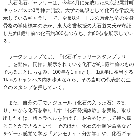
大石化石ギャラリーは、今年4月に完成した東京紀尾井町
キャンパスの3号棟に開設。大学の施設として化石を常設展
示しているギャラリーで、全長8メートルの肉食恐竜の全身
骨格の学術標本のほか、東大名誉教授の大石道夫氏が寄託
した約1億年前の化石約300点のうち、約80点を展示してい
る。
ワークショップでは、「化石ギャラリースタンプラリ
ー」を開催。同館に展示されている化石が約1億年前のもの
であることにちなみ、100年を1mmとし、1億年に相当する
1kmのキャンパス内を歩きながら、その当時の代表的な生
命のスタンプを押していく。
また、自分の手でノジュール（化石の入った石）を割
り、中から化石を取り出す「化石発掘体験」を実施。取り
出した石は、標本ラベルを付けて、おみやげとして持ち帰
ることができるという。そのほか、化石の分類や命名など
をゲーム感覚で学ぶ「アンモナイト分類学」や、化石ギャ