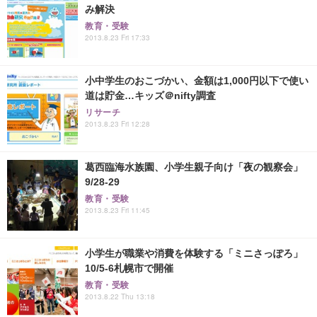
み解決
教育・受験
2013.8.23 Fri 17:33
小中学生のおこづかい、金額は1,000円以下で使い
道は貯金…キッズ＠nifty調査
リサーチ
2013.8.23 Fri 12:28
葛西臨海水族園、小学生親子向け「夜の観察会」
9/28-29
教育・受験
2013.8.23 Fri 11:45
小学生が職業や消費を体験する「ミニさっぽろ」
10/5-6札幌市で開催
教育・受験
2013.8.22 Thu 13:18