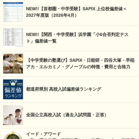
NEW!!【首都圏・中学受験】SAPIX 上位校偏差値＜
2027年度版（2026年4月）
NEW!!【関西・中学受験】浜学園「小6合否判定テス
ト」偏差値一覧
【中学受験の塾選び】SAPIX・日能研・四谷大塚・早稲
アカ・エルカミノ・グノーブルの特徴・費用と合格力
都道府県別 高校入試偏差値ランキング
全国公立高校入試（過去入試問題・正答）
イード・アワード