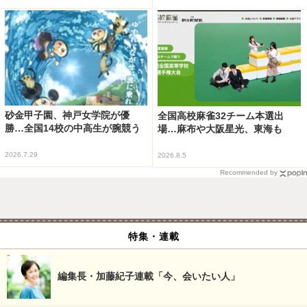
砂金甲子園、神戸女学院が優
全国高校麻雀32チーム本選出
勝…全国14校の中高生が腕競う
場…麻布や大阪星光、東海も
2026.7.29
2026.8.5
Recommended by
特集・連載
編集長・加藤紀子連載「今、会いたい人」