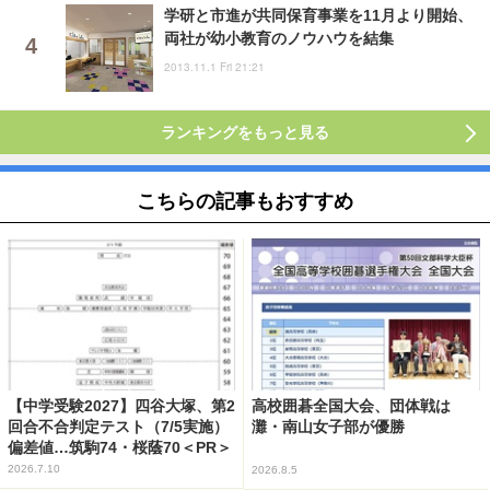
学研と市進が共同保育事業を11月より開始、
両社が幼小教育のノウハウを結集
2013.11.1 Fri 21:21
ランキングをもっと見る
こちらの記事もおすすめ
【中学受験2027】四谷大塚、第2
高校囲碁全国大会、団体戦は
回合不合判定テスト（7/5実施）
灘・南山女子部が優勝
偏差値…筑駒74・桜蔭70＜PR＞
2026.7.10
2026.8.5