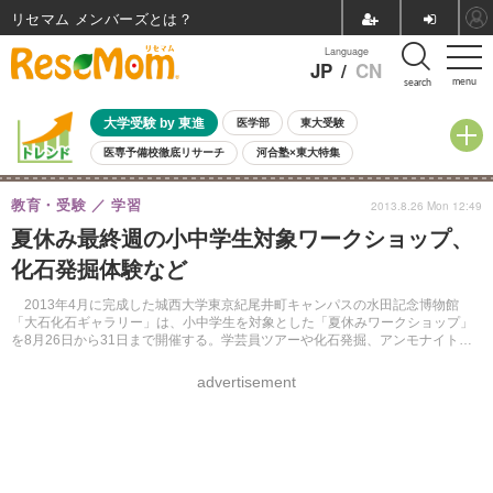
リセマム メンバーズ
Language
JP
/
CN
menu
search
大学受験 by 東進
医学部
東大受験
医専予備校徹底リサーチ
河合塾×東大特集
親子で考える大学選び
高校受験
中学受験
小学校受験
教育・受験
学習
2013.8.26 Mon 12:49
共通テスト
夏休み
8月開催学校説明会・相談会
夏休み最終週の小中学生対象ワークショップ、
8月開催イベント・WS
全国公立高校 過去問
人気記事
化石発掘体験など
自由研究教材（小学生向け）
自由研究教材（中学生向け）
ランキング
2013年4月に完成した城西大学東京紀尾井町キャンパスの水田記念博物館
「大石化石ギャラリー」は、小中学生を対象とした「夏休みワークショップ」
を8月26日から31日まで開催する。学芸員ツアーや化石発掘、アンモナイト分
類学などの体験をすることができる。
advertisement