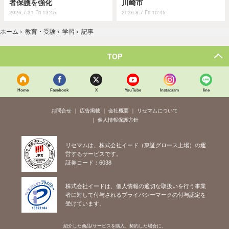
者保護を強化
川崎市
2026.7.31 Fri 13:45
2026.8.7 Fri 10:45
ホーム
›
教育・受験
›
学習
›
記事
TOP
Home
Facebook
X
YouTube
Instagram
line
お問合せ
広告掲載
会社概要
リセマムについて
個人情報保護方針
リセマムは、株式会社イード（東証グロース上場）の運
営するサービスです。
証券コード：6038
株式会社イードは、個人情報の適切な取扱いを行う事業
者に対して付与されるプライバシーマークの付与認定を
受けています。
紹介した商品/サービスを購入、契約した場合に、