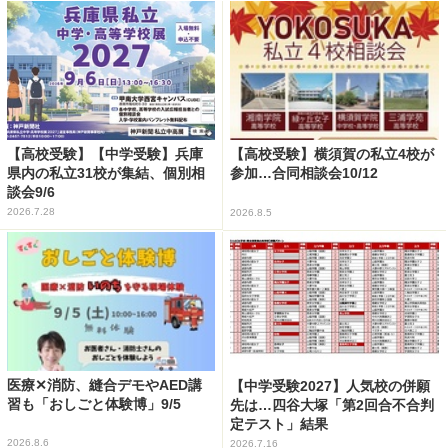
【高校受験】【中学受験】兵庫
【高校受験】横須賀の私立4校が
県内の私立31校が集結、個別相
参加…合同相談会10/12
談会9/6
2026.7.28
2026.8.5
医療✕消防、縫合デモやAED講
【中学受験2027】人気校の併願
習も「おしごと体験博」9/5
先は…四谷大塚「第2回合不合判
定テスト」結果
2026.8.6
2026.7.16