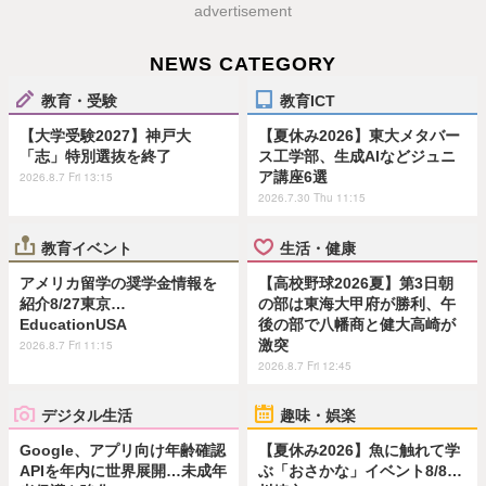
advertisement
NEWS CATEGORY
教育・受験
教育ICT
【大学受験2027】神戸大
【夏休み2026】東大メタバー
「志」特別選抜を終了
ス工学部、生成AIなどジュニ
ア講座6選
2026.8.7 Fri 13:15
2026.7.30 Thu 11:15
教育イベント
生活・健康
アメリカ留学の奨学金情報を
【高校野球2026夏】第3日朝
紹介8/27東京…
の部は東海大甲府が勝利、午
EducationUSA
後の部で八幡商と健大高崎が
激突
2026.8.7 Fri 11:15
2026.8.7 Fri 12:45
デジタル生活
趣味・娯楽
Google、アプリ向け年齢確認
【夏休み2026】魚に触れて学
APIを年内に世界展開…未成年
ぶ「おさかな」イベント8/8…