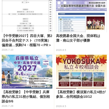
【中学受験2027】四谷大塚、第2
高校囲碁全国大会、団体戦は
回合不合判定テスト（7/5実施）
灘・南山女子部が優勝
偏差値…筑駒74・桜蔭70＜PR＞
2026.7.10
2026.8.5
【高校受験】【中学受験】兵庫
【高校受験】横須賀の私立4校が
県内の私立31校が集結、個別相
参加…合同相談会10/12
談会9/6
2026.7.28
2026.8.5