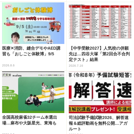
医療✕消防、縫合デモやAED講
【中学受験2027】人気校の併願
習も「おしごと体験博」9/5
先は…四谷大塚「第2回合不合判
定テスト」結果
2026.8.6
2026.7.16
全国高校麻雀32チーム本選出
司法試験予備試験2026、解答速
場…麻布や大阪星光、東海も
報＆総評動画を無料公開…アガ
ルート