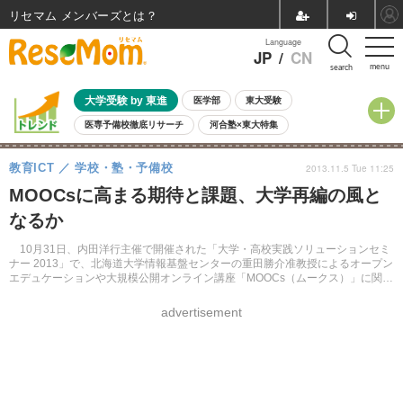
リセマム メンバーズ
Language
JP
/
CN
menu
search
大学受験 by 東進
医学部
東大受験
医専予備校徹底リサーチ
河合塾×東大特集
親子で考える大学選び
高校受験
中学受験
小学校受験
教育ICT
学校・塾・予備校
2013.11.5 Tue 11:25
共通テスト
夏休み
8月開催学校説明会・相談会
MOOCsに高まる期待と課題、大学再編の風と
8月開催イベント・WS
全国公立高校 過去問
人気記事
なるか
自由研究教材（小学生向け）
自由研究教材（中学生向け）
ランキング
10月31日、内田洋行主催で開催された「大学・高校実践ソリューションセミ
ナー 2013」で、北海道大学情報基盤センターの重田勝介准教授によるオープン
エデュケーションや大規模公開オンライン講座「MOOCs（ムークス）」に関す
るセミナーが開催された。
advertisement