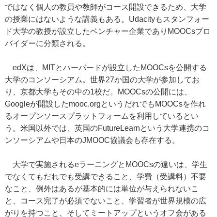
ではなく個人の教員や教師がコース開設できるため、大学
の授業にはないような講義もある。Udacityもスタンフォー
ド大学の教授が設立したベンチャー企業でありMOOCsプロ
バイダーに分類される。
edXは、MITとハーバードが設立したMOOCsを公開する
大学のコンソーシアム。世界27か国の大学が参加してお
り、京都大学もその中の1校だ。MOOCsの公開には、
Googleが開設したmooc.orgというだれでもMOOCsを作れ
るオープンソースプラットフォームを利用しているとい
う。米国以外では、英国のFutureLearnという大学連携のコ
ンソーシアムや日本のJMOOC協議会も存在する。
大学で実施されるeラーニングとMOOCsの違いは、学生
でなくてもだれでも受講できること、学費（受講料）不要
なこと、例外はあるが基本的には単位が与えられないこ
と、コース完了が必須でないこと、学習者が世界規模の広
がりを持つこと、そしてミートアップというオフ会がある