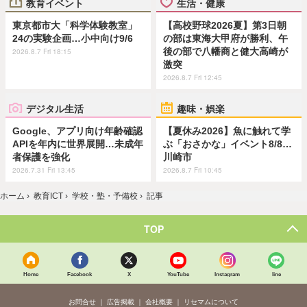
教育イベント
生活・健康
東京都市大「科学体験教室」
【高校野球2026夏】第3日朝
24の実験企画…小中向け9/6
の部は東海大甲府が勝利、午
後の部で八幡商と健大高崎が
2026.8.7 Fri 18:15
激突
2026.8.7 Fri 12:45
デジタル生活
趣味・娯楽
Google、アプリ向け年齢確認
【夏休み2026】魚に触れて学
APIを年内に世界展開…未成年
ぶ「おさかな」イベント8/8…
者保護を強化
川崎市
2026.7.31 Fri 13:45
2026.8.7 Fri 10:45
ホーム
›
教育ICT
›
学校・塾・予備校
›
記事
TOP
Home
Facebook
X
YouTube
Instagram
line
お問合せ
広告掲載
会社概要
リセマムについて