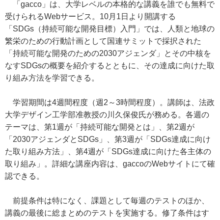
「gacco」は、大学レベルの本格的な講義を誰でも無料で
受けられるWebサービス。10月1日より開講する
「SDGs（持続可能な開発目標）入門」では、人類と地球の
繁栄のための行動計画として国連サミットで採択された
「持続可能な開発のための2030アジェンダ」とその中核を
なすSDGsの概要を紹介するとともに、その達成に向けた取
り組み方法を学習できる。
学習期間は4週間程度（週2～3時間程度）。講師は、法政
大学デザイン工学部准教授の川久保俊氏が務める。各週の
テーマは、第1週が「持続可能な開発とは」、第2週が
「2030アジェンダとSDGs」、第3週が「SDGs達成に向け
た取り組み方法」、第4週が「SDGs達成に向けた各主体の
取り組み」。詳細な講座内容は、gaccoのWebサイトにて確
認できる。
前提条件は特になく、課題として毎週のテストのほか、
講義の最後に総まとめのテストを実施する。修了条件はす