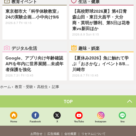
教育イベント
生活・健康
東京都市大「科学体験教室」
【高校野球2026夏】第4日青
24の実験企画…小中向け9/6
森山田・東日大昌平・大分
商・英明が勝利、第5日は花巻
2026.8.7 Fri 18:15
東vs新田ほか
2026.8.9 Sun 9:15
デジタル生活
趣味・娯楽
Google、アプリ向け年齢確認
【夏休み2026】魚に触れて学
APIを年内に世界展開…未成年
ぶ「おさかな」イベント8/8…
者保護を強化
川崎市
2026.7.31 Fri 13:45
2026.8.7 Fri 10:45
ホーム
›
教育・受験
›
高校生
›
記事
TOP
Home
Facebook
X
YouTube
Instagram
line
お問合せ
広告掲載
会社概要
リセマムについて