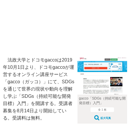
法政大学とドコモgaccoは2019
年10月1日より、ドコモgaccoが運
営するオンライン講座サービス
「gacco（ガッコ）」にて、SDGs
を通じて世界の現状や動向を理解
し学ぶ「SDGs（持続可能な開発
gacco「SDGs（持続可能な開
発目標）入門」
目標）入門」を開講する。受講者
全 1 枚
募集を8月14日より開始してい
る。受講料は無料。
拡大写真