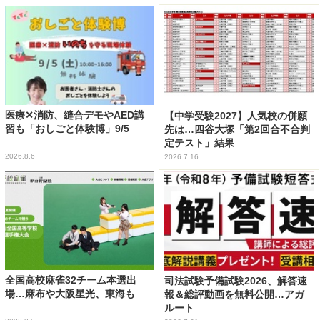
医療✕消防、縫合デモやAED講
【中学受験2027】人気校の併願
習も「おしごと体験博」9/5
先は…四谷大塚「第2回合不合判
定テスト」結果
2026.8.6
2026.7.16
全国高校麻雀32チーム本選出
司法試験予備試験2026、解答速
場…麻布や大阪星光、東海も
報＆総評動画を無料公開…アガ
ルート