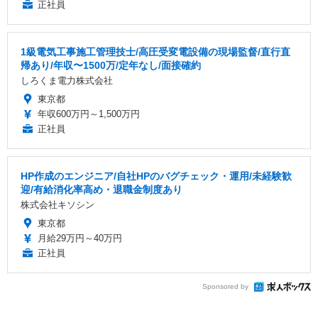
正社員
1級電気工事施工管理技士/高圧受変電設備の現場監督/直行直
帰あり/年収〜1500万/定年なし/面接確約
しろくま電力株式会社
東京都
年収600万円～1,500万円
正社員
HP作成のエンジニア/自社HPのバグチェック・運用/未経験歓
迎/有給消化率高め・退職金制度あり
株式会社キソシン
東京都
月給29万円～40万円
正社員
Sponsored by