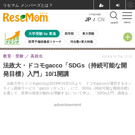
リセマム メンバーズ
Language
JP
/
CN
menu
search
大学受験 by 東進
医学部
東大受験
医専予備校徹底リサーチ
河合塾×東大特集
親子で考える大学選び
高校受験
中学受験
小学校受験
教育・受験
高校生
2019.8.15 Thu 17:15
共通テスト
夏休み
8月開催学校説明会・相談会
法政大・ドコモgacco「SDGs（持続可能な開
8月開催イベント・WS
全国公立高校 過去問
人気記事
発目標）入門」10/1開講
自由研究教材（小学生向け）
自由研究教材（中学生向け）
ランキング
法政大学とドコモgaccoは2019年10月1日より、ドコモgaccoが運営するオン
ライン講座サービス「gacco（ガッコ）」にて、SDGs（持続可能な開発目標）
を通じて、世界の現状や動向を理解するについて学ぶ、「SDGs入門」講座を開
講する。受講無料。
advertisement