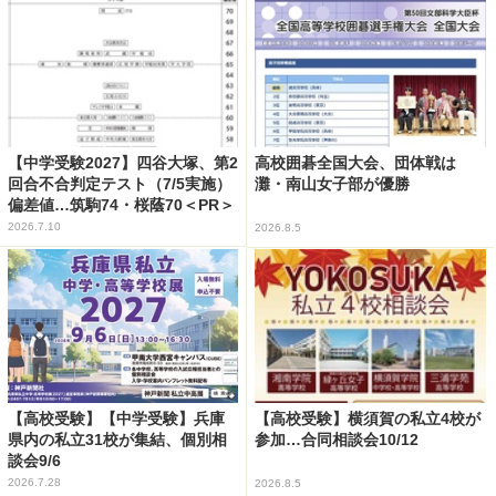
【中学受験2027】四谷大塚、第2
高校囲碁全国大会、団体戦は
回合不合判定テスト（7/5実施）
灘・南山女子部が優勝
偏差値…筑駒74・桜蔭70＜PR＞
2026.7.10
2026.8.5
【高校受験】【中学受験】兵庫
【高校受験】横須賀の私立4校が
県内の私立31校が集結、個別相
参加…合同相談会10/12
談会9/6
2026.7.28
2026.8.5