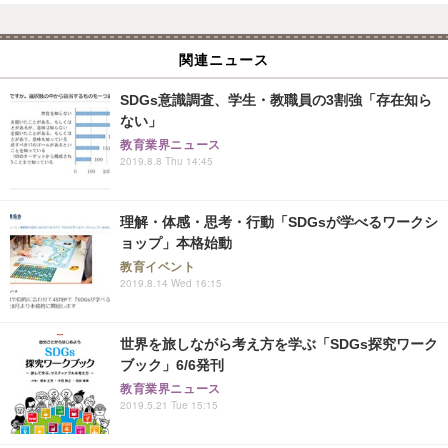
関連ニュース
SDGs意識調査、学生・教職員の3割強「存在知ら
ない」
教育業界ニュース
2019.8.8 Thu 14:45
理解・体感・思考・行動「SDGsが学べるワークシ
ョップ」本格始動
教育イベント
2019.8.14 Wed 16:15
世界を旅しながら考え方を学ぶ「SDGs探究ワーク
ブック」6/6発刊
教育業界ニュース
2019.5.21 Tue 15:15