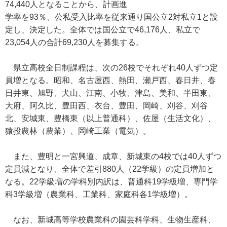
74,440人となることから、計画進
学率を93％、公私受入比率を従来通り国公立2対私立1と設
定し、決定した。全体では国公立で46,176人、私立で
23,054人の合計69,230人を募集する。
県立高校全日制課程は、次の26校でそれぞれ40人ずつ定
員増となる。昭和、名古屋西、熱田、瀬戸西、春日井、春
日井東、旭野、犬山、江南、小牧、津島、美和、半田東、
大府、阿久比、豊田西、衣台、豊田、岡崎、刈谷、刈谷
北、安城東、豊橋東（以上普通科）、佐屋（生活文化）、
猿投農林（農業）、岡崎工業（電気）。
また、豊明と一宮興道、成章、新城東の4校では40人ずつ
定員減となり、全体で差引880人（22学級）の定員増加と
なる。22学級増の学科別内訳は、普通科19学級増、専門学
科3学級増（農業科、工業科、家庭科各1学級増）。
なお、新城高等学校農業科の園芸科学科、生物生産科、