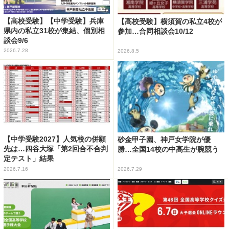
【高校受験】【中学受験】兵庫
【高校受験】横須賀の私立4校が
県内の私立31校が集結、個別相
参加…合同相談会10/12
談会9/6
2026.7.28
2026.8.5
【中学受験2027】人気校の併願
砂金甲子園、神戸女学院が優
先は…四谷大塚「第2回合不合判
勝…全国14校の中高生が腕競う
定テスト」結果
2026.7.16
2026.7.29