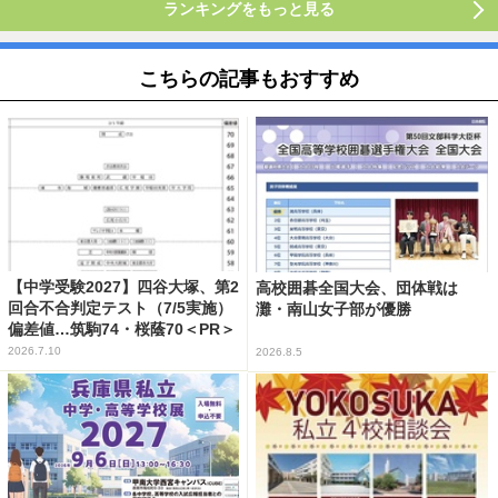
ランキングをもっと見る
こちらの記事もおすすめ
【中学受験2027】四谷大塚、第2
高校囲碁全国大会、団体戦は
回合不合判定テスト（7/5実施）
灘・南山女子部が優勝
偏差値…筑駒74・桜蔭70＜PR＞
2026.7.10
2026.8.5