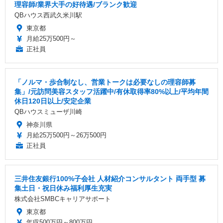
理容師/業界大手の好待遇/ブランク歓迎
QBハウス西武久米川駅
東京都
月給25万500円～
正社員
「ノルマ・歩合制なし、営業トークは必要なしの理容師募
集」/元訪問美容スタッフ活躍中/有休取得率80%以上/平均年間
休日120日以上/安定企業
QBハウスミューザ川崎
神奈川県
月給25万500円～26万500円
正社員
三井住友銀行100%子会社 人材紹介コンサルタント 両手型 募
集土日・祝日休み福利厚生充実
株式会社SMBCキャリアサポート
東京都
年収500万円～800万円