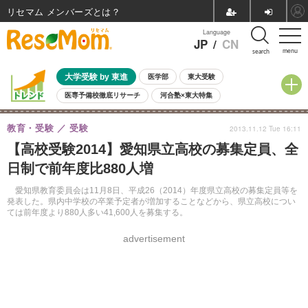
リセマム メンバーズ
Language
JP
/
CN
menu
search
大学受験 by 東進
医学部
東大受験
医専予備校徹底リサーチ
河合塾×東大特集
親子で考える大学選び
高校受験
中学受験
小学校受験
教育・受験
受験
2013.11.12 Tue 16:11
共通テスト
夏休み
8月開催学校説明会・相談会
【高校受験2014】愛知県立高校の募集定員、全
8月開催イベント・WS
全国公立高校 過去問
人気記事
日制で前年度比880人増
自由研究教材（小学生向け）
自由研究教材（中学生向け）
ランキング
愛知県教育委員会は11月8日、平成26（2014）年度県立高校の募集定員等を
発表した。県内中学校の卒業予定者が増加することなどから、県立高校につい
ては前年度より880人多い41,600人を募集する。
advertisement