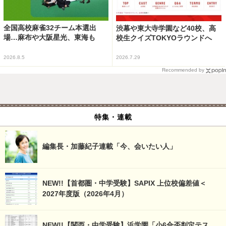
全国高校麻雀32チーム本選出
渋幕や東大寺学園など40校、高
場…麻布や大阪星光、東海も
校生クイズTOKYOラウンドへ
2026.8.5
2026.7.29
Recommended by
特集・連載
編集長・加藤紀子連載「今、会いたい人」
NEW!!【首都圏・中学受験】SAPIX 上位校偏差値＜
2027年度版（2026年4月）
NEW!!【関西・中学受験】浜学園「小6合否判定テス