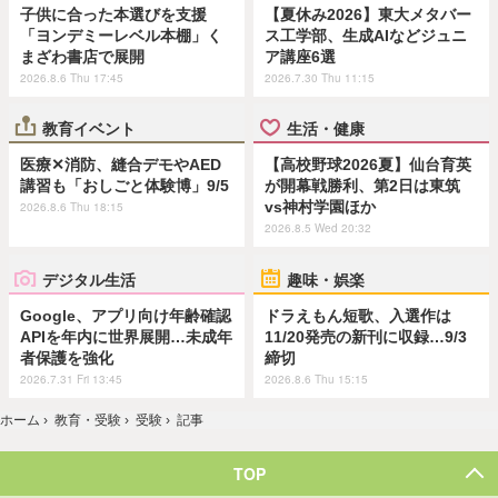
子供に合った本選びを支援
【夏休み2026】東大メタバー
「ヨンデミーレベル本棚」く
ス工学部、生成AIなどジュニ
まざわ書店で展開
ア講座6選
2026.8.6 Thu 17:45
2026.7.30 Thu 11:15
教育イベント
生活・健康
医療✕消防、縫合デモやAED
【高校野球2026夏】仙台育英
講習も「おしごと体験博」9/5
が開幕戦勝利、第2日は東筑
vs神村学園ほか
2026.8.6 Thu 18:15
2026.8.5 Wed 20:32
デジタル生活
趣味・娯楽
Google、アプリ向け年齢確認
ドラえもん短歌、入選作は
APIを年内に世界展開…未成年
11/20発売の新刊に収録…9/3
者保護を強化
締切
2026.7.31 Fri 13:45
2026.8.6 Thu 15:15
ホーム
›
教育・受験
›
受験
›
記事
TOP