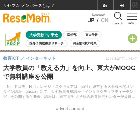
リセマム メンバーズ
Language
JP
/
CN
menu
search
大学受験 by 東進
医学部
東大受験
医専予備校徹底リサーチ
河合塾×東大特集
親子で考える大学選び
高校受験
中学受験
小学校受験
教育ICT
インターネット
2014.3.27 Thu 14:47
共通テスト
夏休み
8月開催学校説明会・相談会
大学教員の「教える力」を向上、東大がMOOC
8月開催イベント・WS
全国公立高校 過去問
人気記事
で無料講座を公開
自由研究教材（小学生向け）
自由研究教材（中学生向け）
ランキング
NTTドコモ、NTTナレッジ・スクウェアは、両社が運営する大規模公開オン
ライン講座「gacco」にて、大学教員養成講座「インタラクティブティーチン
グ」を公開すると発表。講座は、東京大学 大学総合教育研究センターが提供、
開講は2014年11月の予定。
advertisement