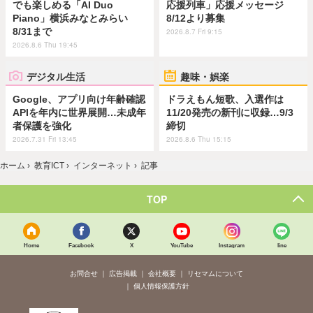
でも楽しめる「AI Duo
応援列車」応援メッセージ
Piano」横浜みなとみらい
8/12より募集
8/31まで
2026.8.7 Fri 9:15
2026.8.6 Thu 19:45
デジタル生活
趣味・娯楽
Google、アプリ向け年齢確認
ドラえもん短歌、入選作は
APIを年内に世界展開…未成年
11/20発売の新刊に収録…9/3
者保護を強化
締切
2026.7.31 Fri 13:45
2026.8.6 Thu 15:15
ホーム
›
教育ICT
›
インターネット
›
記事
TOP
Home
Facebook
X
YouTube
Instagram
line
お問合せ
広告掲載
会社概要
リセマムについて
個人情報保護方針