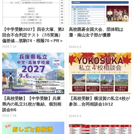
【中学受験2027】四谷大塚、第2
高校囲碁全国大会、団体戦は
回合不合判定テスト（7/5実施）
灘・南山女子部が優勝
偏差値…筑駒74・桜蔭70＜PR＞
2026.7.10
2026.8.5
【高校受験】【中学受験】兵庫
【高校受験】横須賀の私立4校が
県内の私立31校が集結、個別相
参加…合同相談会10/12
談会9/6
2026.7.28
2026.8.5