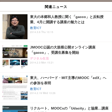
関連ニュース
東大の本郷和人教授に聞く「gacco」と反転授
業、4月に開講する講座の魅力とは
教育ICT
2014.3.6 Thu 10:15
JMOOC公認の大規模公開オンライン講座
「gacco」、受講生募集を開始
デジタル生活
2014.2.3 Mon 15:21
東大、ハーバード・MIT主導のMOOC「edX」へ
の参加を表明
教育ICT
2014.2.19 Wed 13:26
リクルート、MOOCsの「Udacity」と協業…講座