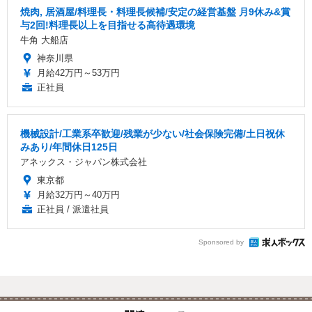
焼肉, 居酒屋/料理長・料理長候補/安定の経営基盤 月9休み&賞
与2回!料理長以上を目指せる高待遇環境
牛角 大船店
神奈川県
月給42万円～53万円
正社員
機械設計/工業系卒歓迎/残業が少ない/社会保険完備/土日祝休
みあり/年間休日125日
アネックス・ジャパン株式会社
東京都
月給32万円～40万円
正社員 / 派遣社員
Sponsored by