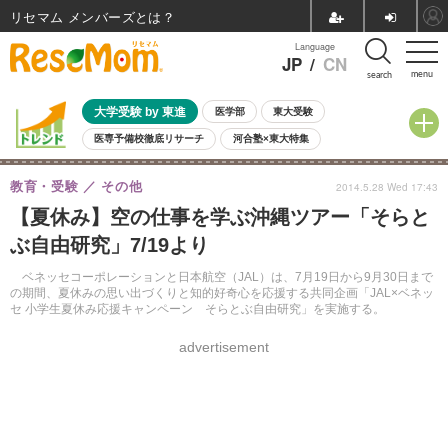
リセマム メンバーズ
Language
JP
/
CN
menu
search
大学受験 by 東進
医学部
東大受験
医専予備校徹底リサーチ
河合塾×東大特集
親子で考える大学選び
高校受験
中学受験
小学校受験
教育・受験
その他
2014.5.28 Wed 17:43
共通テスト
夏休み
8月開催学校説明会・相談会
【夏休み】空の仕事を学ぶ沖縄ツアー「そらと
8月開催イベント・WS
全国公立高校 過去問
人気記事
ぶ自由研究」7/19より
自由研究教材（小学生向け）
自由研究教材（中学生向け）
ランキング
ベネッセコーポレーションと日本航空（JAL）は、7月19日から9月30日まで
の期間、夏休みの思い出づくりと知的好奇心を応援する共同企画「JAL×ベネッ
セ 小学生夏休み応援キャンペーン そらとぶ自由研究」を実施する。
advertisement