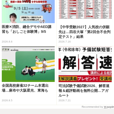
医療✕消防、縫合デモやAED講
【中学受験2027】人気校の併願
習も「おしごと体験博」9/5
先は…四谷大塚「第2回合不合判
定テスト」結果
2026.8.6
2026.7.16
全国高校麻雀32チーム本選出
司法試験予備試験2026、解答速
場…麻布や大阪星光、東海も
報＆総評動画を無料公開…アガ
ルート
2026.8.5
2026.7.21
Recommended by