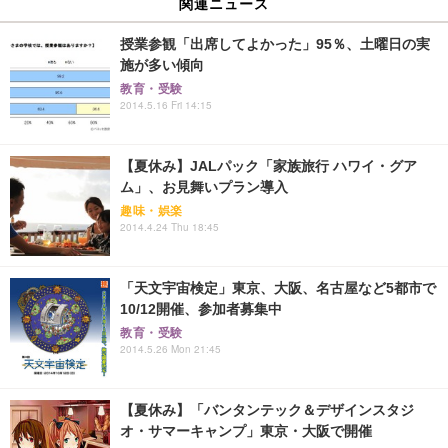
関連ニュース
授業参観「出席してよかった」95％、土曜日の実
施が多い傾向
教育・受験
2014.5.16 Fri 14:15
【夏休み】JALパック「家族旅行 ハワイ・グア
ム」、お見舞いプラン導入
趣味・娯楽
2014.4.24 Thu 18:45
「天文宇宙検定」東京、大阪、名古屋など5都市で
10/12開催、参加者募集中
教育・受験
2014.5.26 Mon 21:45
【夏休み】「バンタンテック＆デザインスタジ
オ・サマーキャンプ」東京・大阪で開催