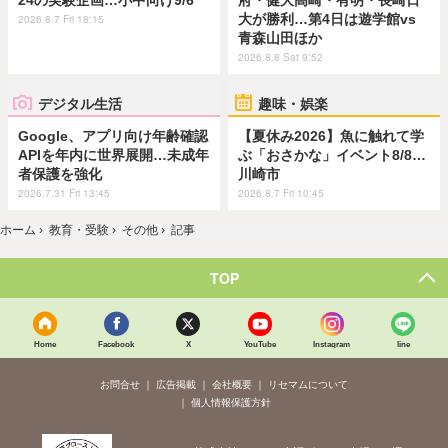
24の実験企画…小中向け9/6
府・健大高崎・有明・長崎日
大が勝利…第4日は遊学館vs
2026.8.7 Fri 18:15
青森山田ほか
2026.8.8 Sat 9:52
デジタル生活
趣味・娯楽
Google、アプリ向け年齢確認
【夏休み2026】魚に触れて学
APIを年内に世界展開…未成年
ぶ「おさかな」イベント8/8…
者保護を強化
川崎市
2026.7.31 Fri 13:45
2026.8.7 Fri 10:45
ホーム
›
教育・受験
›
その他
›
記事
TOP
Home
Facebook
X
YouTube
Instagram
line
お問合せ
広告掲載
会社概要
リセマムについて
個人情報保護方針