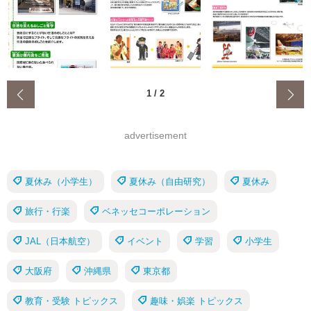
‹
1
/
2
advertisement
夏休み（小学生）
夏休み（自由研究）
夏休み
旅行・行楽
ベネッセコーポレーション
JAL（日本航空）
イベント
学習
小学生
大阪府
沖縄県
東京都
教育・受験 トピックス
趣味・娯楽 トピックス