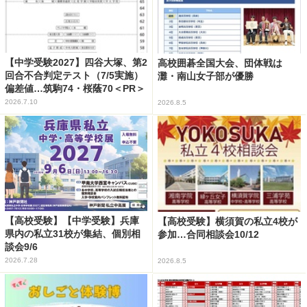
【中学受験2027】四谷大塚、第2
高校囲碁全国大会、団体戦は
回合不合判定テスト（7/5実施）
灘・南山女子部が優勝
偏差値…筑駒74・桜蔭70＜PR＞
2026.7.10
2026.8.5
【高校受験】【中学受験】兵庫
【高校受験】横須賀の私立4校が
県内の私立31校が集結、個別相
参加…合同相談会10/12
談会9/6
2026.7.28
2026.8.5