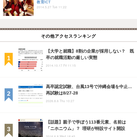
教育ICT
2014.5.27 Tue 11:22
その他アクセスランキング
【大学と就職】8割の企業が採用しない？ 既
卒の就職活動の厳しい実態
2014.10.17 Fri 11:15
高卒認定試験、台風13号で沖縄会場を中止…
再試験は8/27-28
2026.8.6 Thu 10:27
【話題】親子で学ぼう113番元素、名前は
「ニホニウム」？ 理研が特設サイト開設
2016.6.8 Wed 18:45