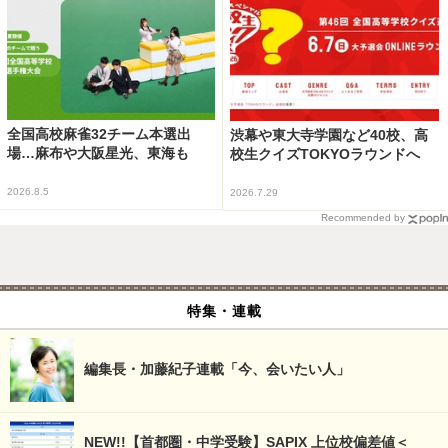
全国高校麻雀32チーム本選出
渋幕や東大寺学園など40校、高
場…麻布や大阪星光、東海も
校生クイズTOKYOラウンドへ
2026.8.5
2026.7.29
Recommended by
特集・連載
編集長・加藤紀子連載「今、会いたい人」
NEW!!【首都圏・中学受験】SAPIX 上位校偏差値＜