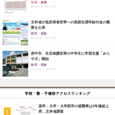
生活・健康
2014.5.15 Thu 12:57
文科省が低所得者世帯への高校生奨学給付金の概
要を公表
教育・受験
2014.3.27 Thu 13:19
府中市、生活保護世帯の中学生に学習支援「みら
サポ」開始
教育・受験
2013.10.11 Fri 16:15
学校・塾・予備校アクセスランキング
高卒・大卒・大学院卒の就職率は3年連続上
昇…文科省調査