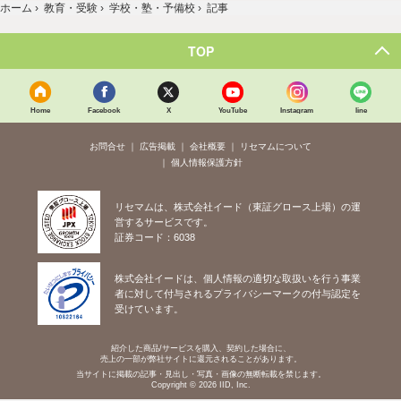
ホーム
›
教育・受験
›
学校・塾・予備校
›
記事
TOP
Home
Facebook
X
YouTube
Instagram
line
お問合せ
広告掲載
会社概要
リセマムについて
個人情報保護方針
リセマムは、株式会社イード（東証グロース上場）の運
営するサービスです。
証券コード：6038
株式会社イードは、個人情報の適切な取扱いを行う事業
者に対して付与されるプライバシーマークの付与認定を
受けています。
紹介した商品/サービスを購入、契約した場合に、
売上の一部が弊社サイトに還元されることがあります。
当サイトに掲載の記事・見出し・写真・画像の無断転載を禁じます。
Copyright © 2026 IID, Inc.