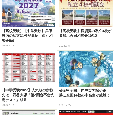
【高校受験】【中学受験】兵庫
【高校受験】横須賀の私立4校が
県内の私立31校が集結、個別相
参加…合同相談会10/12
談会9/6
2026.7.28
2026.8.5
【中学受験2027】人気校の併願
砂金甲子園、神戸女学院が優
先は…四谷大塚「第2回合不合判
勝…全国14校の中高生が腕競う
定テスト」結果
2026.7.16
2026.7.29