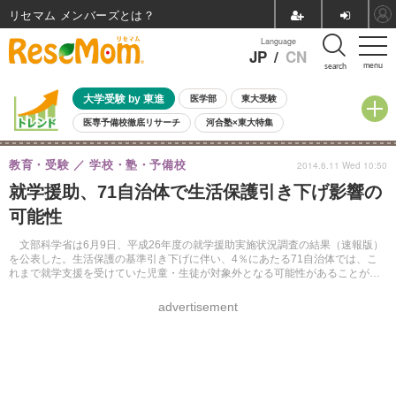
リセマム メンバーズ
Language
JP
/
CN
menu
search
大学受験 by 東進
医学部
東大受験
医専予備校徹底リサーチ
河合塾×東大特集
親子で考える大学選び
高校受験
中学受験
小学校受験
教育・受験
学校・塾・予備校
2014.6.11 Wed 10:50
共通テスト
夏休み
8月開催学校説明会・相談会
就学援助、71自治体で生活保護引き下げ影響の
8月開催イベント・WS
全国公立高校 過去問
人気記事
可能性
自由研究教材（小学生向け）
自由研究教材（中学生向け）
ランキング
文部科学省は6月9日、平成26年度の就学援助実施状況調査の結果（速報版）
を公表した。生活保護の基準引き下げに伴い、4％にあたる71自治体では、こ
れまで就学支援を受けていた児童・生徒が対象外となる可能性があることがわ
かった。
advertisement