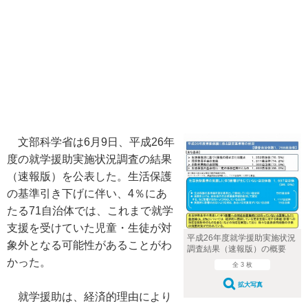
文部科学省は6月9日、平成26年
度の就学援助実施状況調査の結果
（速報版）を公表した。生活保護
の基準引き下げに伴い、4％にあ
たる71自治体では、これまで就学
支援を受けていた児童・生徒が対
平成26年度就学援助実施状況
象外となる可能性があることがわ
調査結果（速報版）の概要
かった。
全 3 枚
拡大写真
就学援助は、経済的理由により