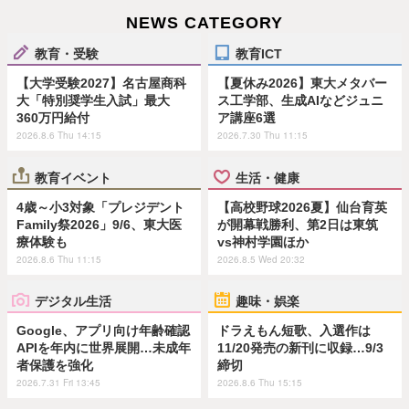
NEWS CATEGORY
教育・受験
教育ICT
【大学受験2027】名古屋商科
【夏休み2026】東大メタバー
大「特別奨学生入試」最大
ス工学部、生成AIなどジュニ
360万円給付
ア講座6選
2026.8.6 Thu 14:15
2026.7.30 Thu 11:15
教育イベント
生活・健康
4歳～小3対象「プレジデント
【高校野球2026夏】仙台育英
Family祭2026」9/6、東大医
が開幕戦勝利、第2日は東筑
療体験も
vs神村学園ほか
2026.8.6 Thu 11:15
2026.8.5 Wed 20:32
デジタル生活
趣味・娯楽
Google、アプリ向け年齢確認
ドラえもん短歌、入選作は
APIを年内に世界展開…未成年
11/20発売の新刊に収録…9/3
者保護を強化
締切
2026.7.31 Fri 13:45
2026.8.6 Thu 15:15