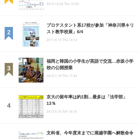
2013.12.24 Tue 15:40
プロテスタント系17校が参加「神奈川県キリ
スト教学校展」6/4
2011.5.12 Thu 15:13
福岡と韓国の小学生が英語で交流…赤坂小学
校の公開授業
2012.7.19 Thu 17:24
京大の留年率は約1割…最多は「法学部」
13％
2013.4.16 Tue 16:15
文科省、今年度末までに堀越学園へ解散命令