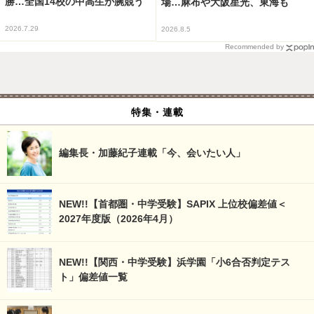
勝…全国14校の中高生が腕競う
場…麻布や大阪星光、東海も
2026.7.29
2026.8.5
Recommended by
特集・連載
編集長・加藤紀子連載「今、会いたい人」
NEW!!【首都圏・中学受験】SAPIX 上位校偏差値＜
2027年度版（2026年4月）
NEW!!【関西・中学受験】浜学園「小6合否判定テス
ト」偏差値一覧