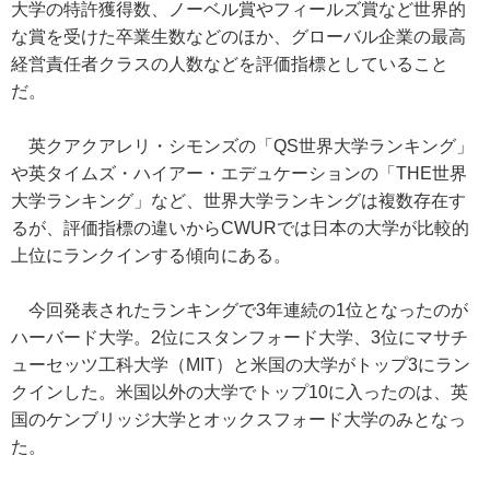
大学の特許獲得数、ノーベル賞やフィールズ賞など世界的
な賞を受けた卒業生数などのほか、グローバル企業の最高
経営責任者クラスの人数などを評価指標としていること
だ。
英クアクアレリ・シモンズの「QS世界大学ランキング」
や英タイムズ・ハイアー・エデュケーションの「THE世界
大学ランキング」など、世界大学ランキングは複数存在す
るが、評価指標の違いからCWURでは日本の大学が比較的
上位にランクインする傾向にある。
今回発表されたランキングで3年連続の1位となったのが
ハーバード大学。2位にスタンフォード大学、3位にマサチ
ューセッツ工科大学（MIT）と米国の大学がトップ3にラン
クインした。米国以外の大学でトップ10に入ったのは、英
国のケンブリッジ大学とオックスフォード大学のみとなっ
た。