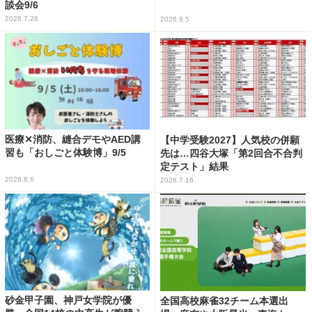
談会9/6
2026.7.28
2026.8.5
医療✕消防、縫合デモやAED講
【中学受験2027】人気校の併願
習も「おしごと体験博」9/5
先は…四谷大塚「第2回合不合判
定テスト」結果
2026.8.6
2026.7.16
砂金甲子園、神戸女学院が優
全国高校麻雀32チーム本選出