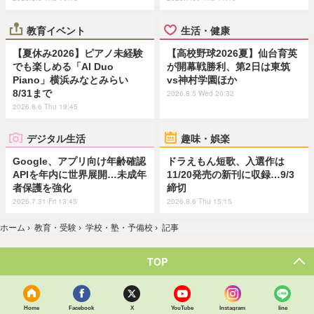
教育イベント
生活・健康
【夏休み2026】ピアノ未経験
【高校野球2026夏】仙台育英
でも楽しめる「AI Duo
が開幕戦勝利、第2日は東筑
Piano」横浜みなとみらい
vs神村学園ほか
8/31まで
2026.8.5 Wed 20:32
2026.8.6 Thu 19:45
デジタル生活
趣味・娯楽
Google、アプリ向け年齢確認
ドラえもん短歌、入選作は
APIを年内に世界展開…未成年
11/20発売の新刊に収録…9/3
者保護を強化
締切
2026.7.31 Fri 13:45
2026.8.6 Thu 15:15
ホーム
›
教育・受験
›
学校・塾・予備校
›
記事
TOP
Home
Facebook
X
YouTube
Instagram
line