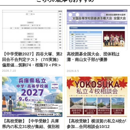
【中学受験2027】四谷大塚、第2
高校囲碁全国大会、団体戦は
回合不合判定テスト（7/5実施）
灘・南山女子部が優勝
偏差値…筑駒74・桜蔭70＜PR＞
2026.7.10
2026.8.5
【高校受験】【中学受験】兵庫
【高校受験】横須賀の私立4校が
県内の私立31校が集結、個別相
参加…合同相談会10/12