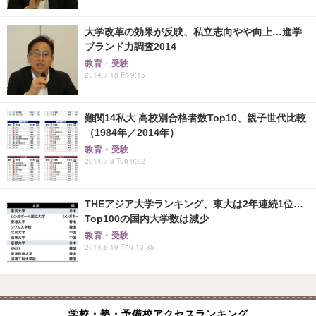
大学改革の効果が反映、私立志向やや向上…進学
ブランド力調査2014
教育・受験
2014.7.18 Fri 9:15
難関14私大 高校別合格者数Top10、親子世代比較
（1984年／2014年）
教育・受験
2014.7.8 Tue 9:02
THEアジア大学ランキング、東大は2年連続1位…
Top100の国内大学数は減少
教育・受験
2014.6.19 Thu 13:35
学校・塾・予備校アクセスランキング