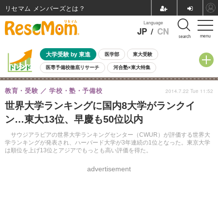
リセマム メンバーズ
Language
JP
/
CN
menu
search
大学受験 by 東進
医学部
東大受験
医専予備校徹底リサーチ
河合塾×東大特集
親子で考える大学選び
高校受験
中学受験
小学校受験
教育・受験
学校・塾・予備校
2014.7.22 Tue 11:52
共通テスト
夏休み
8月開催学校説明会・相談会
世界大学ランキングに国内8大学がランクイ
8月開催イベント・WS
全国公立高校 過去問
人気記事
ン…東大13位、早慶も50位以内
自由研究教材（小学生向け）
自由研究教材（中学生向け）
ランキング
サウジアラビアの世界大学ランキングセンター（CWUR）が評価する世界大
学ランキングが発表され、ハーバード大学が3年連続の1位となった。東京大学
は順位を上げ13位とアジアでもっとも高い評価を得た。
advertisement