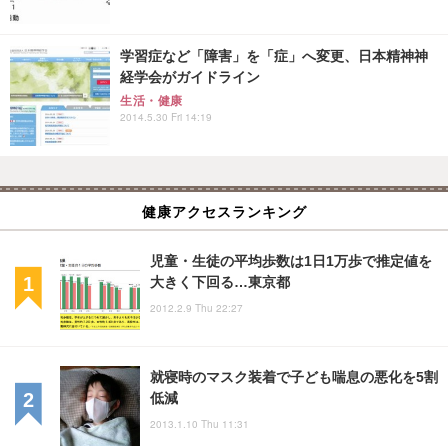
学習症など「障害」を「症」へ変更、日本精神神
経学会がガイドライン
生活・健康
2014.5.30 Fri 14:19
健康アクセスランキング
児童・生徒の平均歩数は1日1万歩で推定値を
大きく下回る…東京都
2012.2.9 Thu 22:27
就寝時のマスク装着で子ども喘息の悪化を5割
低減
2013.1.10 Thu 11:31