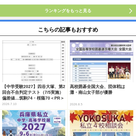
ランキングをもっと見る
こちらの記事もおすすめ
【中学受験2027】四谷大塚、第2
高校囲碁全国大会、団体戦は
回合不合判定テスト（7/5実施）
灘・南山女子部が優勝
偏差値…筑駒74・桜蔭70＜PR＞
2026.7.10
2026.8.5