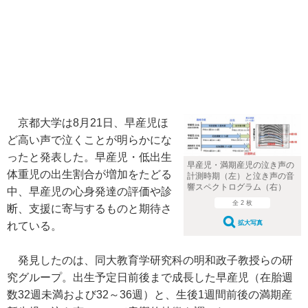
京都大学は8月21日、早産児ほ
ど高い声で泣くことが明らかにな
ったと発表した。早産児・低出生
早産児・満期産児の泣き声の
体重児の出生割合が増加をたどる
計測時期（左）と泣き声の音
響スペクトログラム（右）
中、早産児の心身発達の評価や診
全 2 枚
断、支援に寄与するものと期待さ
拡大写真
れている。
発見したのは、同大教育学研究科の明和政子教授らの研
究グループ。出生予定日前後まで成長した早産児（在胎週
数32週未満および32～36週）と、生後1週間前後の満期産