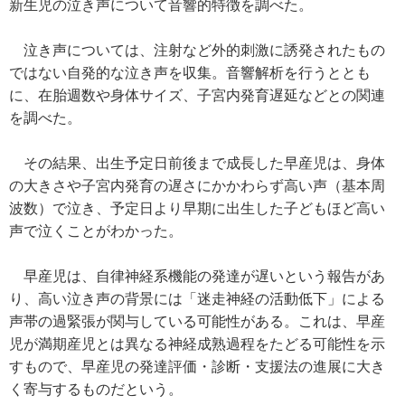
新生児の泣き声について音響的特徴を調べた。
泣き声については、注射など外的刺激に誘発されたもの
ではない自発的な泣き声を収集。音響解析を行うととも
に、在胎週数や身体サイズ、子宮内発育遅延などとの関連
を調べた。
その結果、出生予定日前後まで成長した早産児は、身体
の大きさや子宮内発育の遅さにかかわらず高い声（基本周
波数）で泣き、予定日より早期に出生した子どもほど高い
声で泣くことがわかった。
早産児は、自律神経系機能の発達が遅いという報告があ
り、高い泣き声の背景には「迷走神経の活動低下」による
声帯の過緊張が関与している可能性がある。これは、早産
児が満期産児とは異なる神経成熟過程をたどる可能性を示
すもので、早産児の発達評価・診断・支援法の進展に大き
く寄与するものだという。