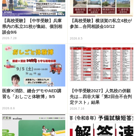
【高校受験】【中学受験】兵庫
【高校受験】横須賀の私立4校が
県内の私立31校が集結、個別相
参加…合同相談会10/12
談会9/6
2026.7.28
2026.8.5
医療✕消防、縫合デモやAED講
【中学受験2027】人気校の併願
習も「おしごと体験博」9/5
先は…四谷大塚「第2回合不合判
定テスト」結果
2026.8.6
2026.7.16