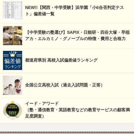
NEW!!【関西・中学受験】浜学園「小6合否判定テス
ト」偏差値一覧
【中学受験の塾選び】SAPIX・日能研・四谷大塚・早稲
アカ・エルカミノ・グノーブルの特徴・費用と合格力
都道府県別 高校入試偏差値ランキング
全国公立高校入試（過去入試問題・正答）
イード・アワード
（塾・通信教育・英語教育などの教育サービスの顧客満
足度調査）