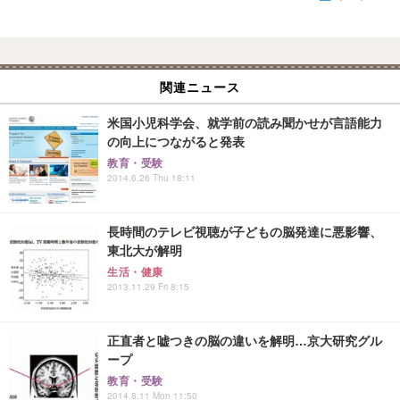
関連ニュース
米国小児科学会、就学前の読み聞かせが言語能力
の向上につながると発表
教育・受験
2014.6.26 Thu 18:11
長時間のテレビ視聴が子どもの脳発達に悪影響、
東北大が解明
生活・健康
2013.11.29 Fri 8:15
正直者と嘘つきの脳の違いを解明…京大研究グル
ープ
教育・受験
2014.8.11 Mon 11:50