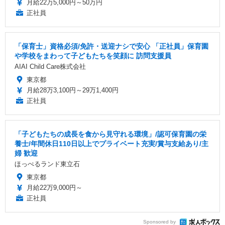
月給22万5,000円～50万円
正社員
「保育士」資格必須/免許・送迎ナシで安心 「正社員」保育園
や学校をまわって子どもたちを笑顔に 訪問支援員
AIAI Child Care株式会社
東京都
月給28万3,100円～29万1,400円
正社員
「子どもたちの成長を食から見守れる環境」/認可保育園の栄
養士/年間休日110日以上でプライベート充実/賞与支給あり/主
婦 歓迎
ほっぺるランド東立石
東京都
月給22万9,000円～
正社員
Sponsored by