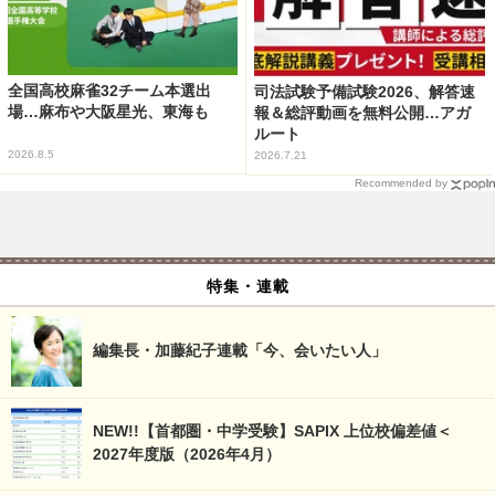
全国高校麻雀32チーム本選出
司法試験予備試験2026、解答速
場…麻布や大阪星光、東海も
報＆総評動画を無料公開…アガ
ルート
2026.8.5
2026.7.21
Recommended by
特集・連載
編集長・加藤紀子連載「今、会いたい人」
NEW!!【首都圏・中学受験】SAPIX 上位校偏差値＜
2027年度版（2026年4月）