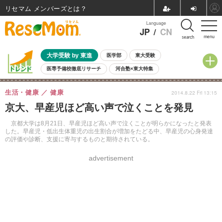
リセマム メンバーズ
Language
JP
/
CN
menu
search
大学受験 by 東進
医学部
東大受験
医専予備校徹底リサーチ
河合塾×東大特集
親子で考える大学選び
高校受験
中学受験
小学校受験
生活・健康
健康
2014.8.22 Fri 13:15
共通テスト
夏休み
8月開催学校説明会・相談会
京大、早産児ほど高い声で泣くことを発見
8月開催イベント・WS
全国公立高校 過去問
人気記事
自由研究教材（小学生向け）
自由研究教材（中学生向け）
ランキング
京都大学は8月21日、早産児ほど高い声で泣くことが明らかになったと発表
した。早産児・低出生体重児の出生割合が増加をたどる中、早産児の心身発達
の評価や診断、支援に寄与するものと期待されている。
advertisement