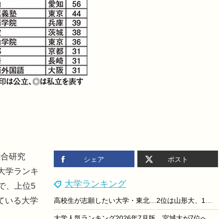
合研究
シェア
ポスト
大学ランキ
大学ランキング
で、上位5
ている大学
高校生が志願したい大学・東北…2位は山形大、1位は？
大学人気ランキング2026年7月版…宮城大が7位へ上昇