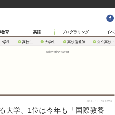
際教育
英語
プログラミング
イベ
中学生
高校生
大学生
高校偏差値
公立高校・
advertisement
2014.9.18 Thu 15:45
る大学、1位は今年も「国際教養