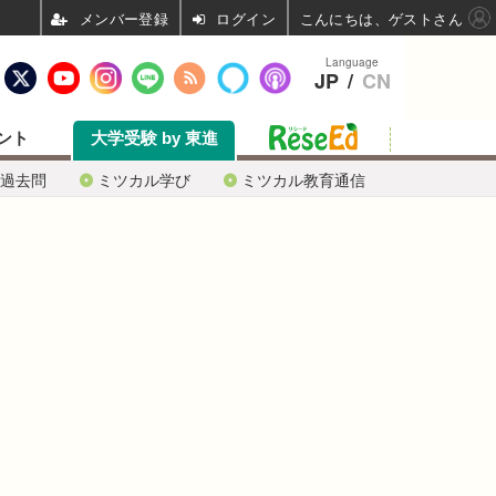
ログイン
こんにちは、ゲストさん
Language
JP
/
CN
ント
大学受験 by 東進
過去問
ミツカル学び
ミツカル教育通信