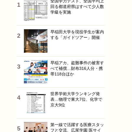
全国学力テスト、全国平均上
回る都道府県はすべて少人数
学級を実施
早稲田大学を現役学生が案内
する「ガイドツアー」開催
早稲アカ、盗難事件の被害す
べて補償…財布316人分・携
帯118台ほか
世界学術大学ランキング発
表…物理で東大7位、化学で
京大9位
第一線で活躍する医療スタッ
フと交流、広尾学園 医サイ