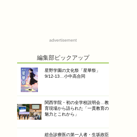
advertisement
編集部ピックアップ
星野学園の文化祭「星華祭」
9/12-13…小中高合同
関西学院・初の全学校説明会…教
育現場から語られた「一貫教育の
魅力とこれから」
総合診療医の第一人者・生坂政臣