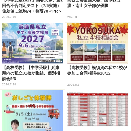
高校囲碁全国大会、団体戦は
回合不合判定テスト（7/5実施）
灘・南山女子部が優勝
偏差値…筑駒74・桜蔭70＜PR＞
2026.7.10
2026.8.5
【高校受験】【中学受験】兵庫
【高校受験】横須賀の私立4校が
県内の私立31校が集結、個別相
参加…合同相談会10/12
談会9/6
2026.7.28
2026.8.5