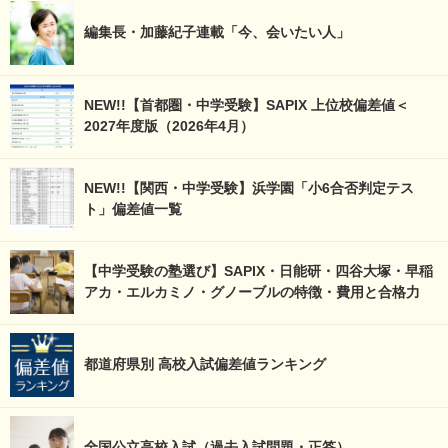
編集長・加藤紀子連載「今、会いたい人」
NEW!!【首都圏・中学受験】SAPIX 上位校偏差値＜
2027年度版（2026年4月）
NEW!!【関西・中学受験】浜学園「小6合否判定テス
ト」偏差値一覧
【中学受験の塾選び】SAPIX・日能研・四谷大塚・早稲
アカ・エルカミノ・グノーブルの特徴・費用と合格力
都道府県別 高校入試偏差値ランキング
全国公立高校入試（過去入試問題・正答）