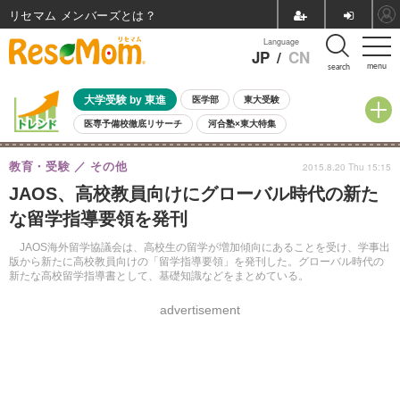
リセマム メンバーズ
Language
JP
/
CN
menu
search
大学受験 by 東進
医学部
東大受験
医専予備校徹底リサーチ
河合塾×東大特集
親子で考える大学選び
高校受験
中学受験
小学校受験
教育・受験
その他
2015.8.20 Thu 15:15
共通テスト
夏休み
8月開催学校説明会・相談会
JAOS、高校教員向けにグローバル時代の新た
8月開催イベント・WS
全国公立高校 過去問
人気記事
な留学指導要領を発刊
自由研究教材（小学生向け）
自由研究教材（中学生向け）
ランキング
JAOS海外留学協議会は、高校生の留学が増加傾向にあることを受け、学事出
版から新たに高校教員向けの「留学指導要領」を発刊した。グローバル時代の
新たな高校留学指導書として、基礎知識などをまとめている。
advertisement