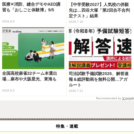
医療✕消防、縫合デモやAED講
【中学受験2027】人気校の併願
習も「おしごと体験博」9/5
先は…四谷大塚「第2回合不合判
定テスト」結果
2026.8.6
2026.7.16
全国高校麻雀32チーム本選出
司法試験予備試験2026、解答速
場…麻布や大阪星光、東海も
報＆総評動画を無料公開…アガ
ルート
2026.8.5
2026.7.21
Recommended by
特集・連載