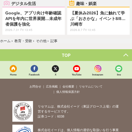
デジタル生活
趣味・娯楽
Google、アプリ向け年齢確認
【夏休み2026】魚に触れて学
APIを年内に世界展開…未成年
ぶ「おさかな」イベント8/8…
者保護を強化
川崎市
2026.7.31 Fri 13:45
2026.8.7 Fri 10:45
ホーム
›
教育・受験
›
その他
›
記事
TOP
Home
Facebook
X
YouTube
Instagram
line
お問合せ
広告掲載
会社概要
リセマムについて
個人情報保護方針
リセマムは、株式会社イード（東証グロース上場）の運
営するサービスです。
証券コード：6038
株式会社イードは、個人情報の適切な取扱いを行う事業