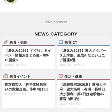
advertisement
NEWS CATEGORY
教育・受験
教育ICT
【夏休み2026】すぐ行けるイ
【夏休み2026】東大メタバー
ベント情報おまとめ便＜8/9-
ス工学部、生成AIなどジュニ
15開催＞
ア講座6選
2026.8.7 Fri 19:45
2026.7.30 Thu 11:15
教育イベント
生活・健康
東京都市大「科学体験教室」
【高校野球2026夏】東海大甲
24の実験企画…小中向け9/6
府・健大高崎・有明・長崎日
大が勝利…第4日は遊学館vs
2026.8.7 Fri 18:15
青森山田ほか
2026.8.8 Sat 9:52