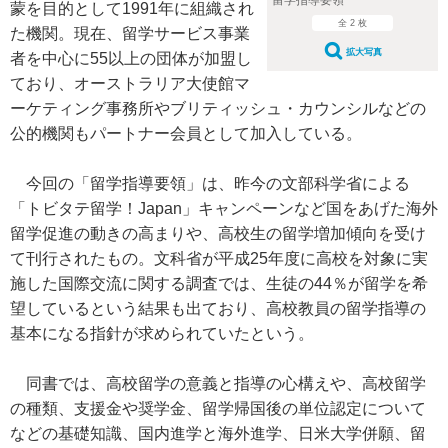
留学指導要領
蒙を目的として1991年に組織され
全 2 枚
た機関。現在、留学サービス事業
拡大写真
者を中心に55以上の団体が加盟し
ており、オーストラリア大使館マ
ーケティング事務所やブリティッシュ・カウンシルなどの
公的機関もパートナー会員として加入している。
今回の「留学指導要領」は、昨今の文部科学省による
「トビタテ留学！Japan」キャンペーンなど国をあげた海外
留学促進の動きの高まりや、高校生の留学増加傾向を受け
て刊行されたもの。文科省が平成25年度に高校を対象に実
施した国際交流に関する調査では、生徒の44％が留学を希
望しているという結果も出ており、高校教員の留学指導の
基本になる指針が求められていたという。
同書では、高校留学の意義と指導の心構えや、高校留学
の種類、支援金や奨学金、留学帰国後の単位認定について
などの基礎知識、国内進学と海外進学、日米大学併願、留