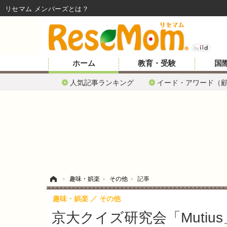
リセマム メンバーズ
ホーム
教育・受験
国
人気記事ランキング
イード・アワード（
ホーム
›
趣味・娯楽
›
その他
›
記事
趣味・娯楽
その他
京大クイズ研究会「Muti