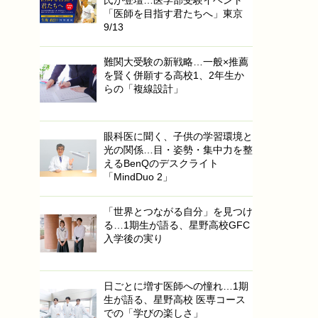
「医師を目指す君たちへ」東京
9/13
難関大受験の新戦略…一般×推薦
を賢く併願する高校1、2年生か
らの「複線設計」
眼科医に聞く、子供の学習環境と
光の関係…目・姿勢・集中力を整
えるBenQのデスクライト
「MindDuo 2」
「世界とつながる自分」を見つけ
る…1期生が語る、星野高校GFC
入学後の実り
日ごとに増す医師への憧れ…1期
生が語る、星野高校 医専コース
での「学びの楽しさ」