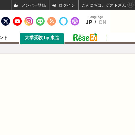
ログイン
こんにちは、ゲストさん
Language
JP
/
CN
ント
大学受験 by 東進