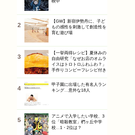
映中
【GW】新宿伊勢丹に、子ど
もの感性を刺激して創造性を
育む遊び場
【一挙両得レシピ】夏休みの
自由研究「なぜお店のオムラ
イスはトロトロふわふわ？」
手作りコンビーフレシピ付き
甲子園に出場した有名人ラン
キング…意外な18人
アニメで入学したい学校、3
位「暗殺教室」椚ヶ丘中学
校…1・2位は？