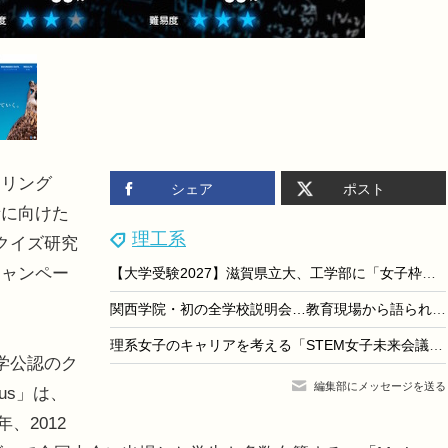
リング
シェア
ポスト
者に向けた
理工系
クイズ研究
キャンペー
【大学受験2027】滋賀県立大、工学部に「女子枠」新設
関西学院・初の全学校説明会…教育現場から語られた「一貫教育の魅力とこれから」
理系女子のキャリアを考える「STEM女子未来会議2026」参加者募集…先着各15人
学公認のク
編集部にメッセージを送る
us」は、
、2012