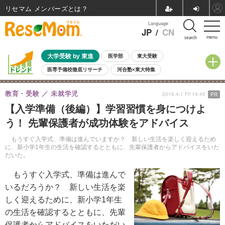
リセマム メンバーズ
Language
JP
/
CN
menu
search
大学受験 by 東進
医学部
東大受験
医専予備校徹底リサーチ
河合塾×東大特集
親子で考える大学選び
高校受験
中学受験
小学校受験
教育・受験
未就学児
2016.4.1 Fri 14:45
PR
共通テスト
夏休み
8月開催学校説明会・相談会
【入学準備（後編）】学習習慣を身につけよ
8月開催イベント・WS
全国公立高校 過去問
人気記事
う！ 先輩保護者が成功体験をアドバイス
自由研究教材（小学生向け）
自由研究教材（中学生向け）
ランキング
もうすぐ入学式、準備は進んでいますか？ 新しい生活を楽しく迎えるため
に、新小学1年生の生活を確認するとともに、先輩保護者からアドバイスをいた
だいた。
もうすぐ入学式、準備は進んで
いるだろうか？ 新しい生活を楽
しく迎えるために、新小学1年生
の生活を確認するとともに、先輩
保護者からアドバイスをいただい