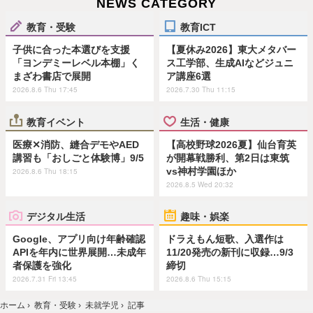
NEWS CATEGORY
教育・受験
教育ICT
子供に合った本選びを支援
【夏休み2026】東大メタバー
「ヨンデミーレベル本棚」く
ス工学部、生成AIなどジュニ
まざわ書店で展開
ア講座6選
2026.8.6 Thu 17:45
2026.7.30 Thu 11:15
教育イベント
生活・健康
医療✕消防、縫合デモやAED
【高校野球2026夏】仙台育英
講習も「おしごと体験博」9/5
が開幕戦勝利、第2日は東筑
vs神村学園ほか
2026.8.6 Thu 18:15
2026.8.5 Wed 20:32
デジタル生活
趣味・娯楽
Google、アプリ向け年齢確認
ドラえもん短歌、入選作は
APIを年内に世界展開…未成年
11/20発売の新刊に収録…9/3
者保護を強化
締切
2026.7.31 Fri 13:45
2026.8.6 Thu 15:15
ホーム
›
教育・受験
›
未就学児
›
記事