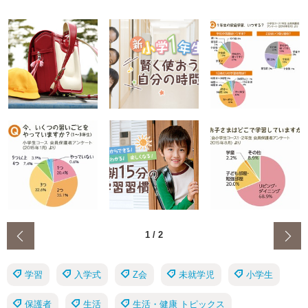
‹
1
/
2
学習
入学式
Z会
未就学児
小学生
保護者
生活
生活・健康 トピックス