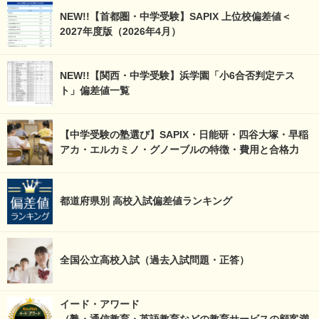
NEW!!【首都圏・中学受験】SAPIX 上位校偏差値＜
2027年度版（2026年4月）
NEW!!【関西・中学受験】浜学園「小6合否判定テス
ト」偏差値一覧
【中学受験の塾選び】SAPIX・日能研・四谷大塚・早稲
アカ・エルカミノ・グノーブルの特徴・費用と合格力
都道府県別 高校入試偏差値ランキング
全国公立高校入試（過去入試問題・正答）
イード・アワード
（塾・通信教育・英語教育などの教育サービスの顧客満