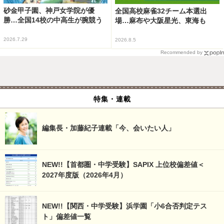
砂金甲子園、神戸女学院が優
全国高校麻雀32チーム本選出
勝…全国14校の中高生が腕競う
場…麻布や大阪星光、東海も
2026.7.29
2026.8.5
Recommended by
特集・連載
編集長・加藤紀子連載「今、会いたい人」
NEW!!【首都圏・中学受験】SAPIX 上位校偏差値＜
2027年度版（2026年4月）
NEW!!【関西・中学受験】浜学園「小6合否判定テス
ト」偏差値一覧