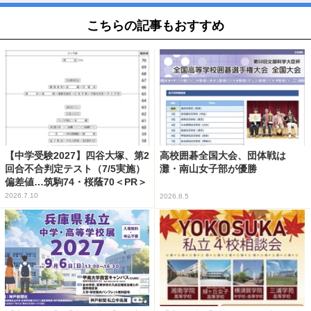
こちらの記事もおすすめ
【中学受験2027】四谷大塚、第2
高校囲碁全国大会、団体戦は
回合不合判定テスト（7/5実施）
灘・南山女子部が優勝
偏差値…筑駒74・桜蔭70＜PR＞
2026.7.10
2026.8.5