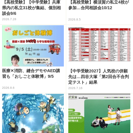
【高校受験】【中学受験】兵庫
【高校受験】横須賀の私立4校が
県内の私立31校が集結、個別相
参加…合同相談会10/12
談会9/6
2026.7.28
2026.8.5
医療✕消防、縫合デモやAED講
【中学受験2027】人気校の併願
習も「おしごと体験博」9/5
先は…四谷大塚「第2回合不合判
定テスト」結果
2026.8.6
2026.7.16