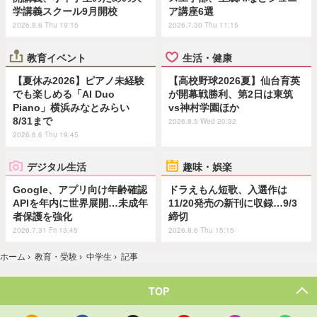
学講義スクール9月開校
ア講座6選
2026.8.6 Thu 19:15
2026.7.30 Thu 11:15
教育イベント
生活・健康
【夏休み2026】ピアノ未経験
【高校野球2026夏】仙台育英
でも楽しめる「AI Duo
が開幕戦勝利、第2日は東筑
Piano」横浜みなとみらい
vs神村学園ほか
8/31まで
2026.8.5 Wed 20:32
2026.8.6 Thu 19:45
デジタル生活
趣味・娯楽
Google、アプリ向け年齢確認
ドラえもん短歌、入選作は
APIを年内に世界展開…未成年
11/20発売の新刊に収録…9/3
者保護を強化
締切
2026.7.31 Fri 13:45
2026.8.6 Thu 15:15
ホーム
›
教育・受験
›
中学生
›
記事
TOP