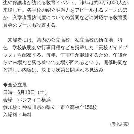
生や保護者が訪れる教育イベント。昨年は約3万7,000人が
来場した。各学校の紹介や魅力をアピールするブースのほ
か、入学者選抜制度についての質問などに対応する教育委
員会のブースも設置する。
来場者には、県内の公立高校、私立高校の所在地、特
色、学校説明会や行事日程などを掲載した「高校ガイドブ
ック」を配布する。毎年、午前中が混雑するため、午後か
らの来場だと落ち着いて会場が回れるという。開催時間な
ど詳しい内容は、決まり次第公開される見込み。
◆全公立展
日時：6月18日（土）
会場：パシフィコ横浜
参加校：神奈川県の県立・市立高校全158校
入場料：無料
《田中志実》