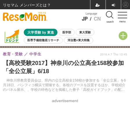
リセマム メンバーズ
Language
JP
/
CN
menu
search
大学受験 by 東進
医学部
東大受験
医専予備校徹底リサーチ
河合塾×東大特集
親子で考える大学選び
高校受験
中学受験
小学校受験
教育・受験
中学生
2016.4.7 Thu 13:45
共通テスト
夏休み
8月開催学校説明会・相談会
【高校受験2017】神奈川の公立高全158校参加
8月開催イベント・WS
全国公立高校 過去問
人気記事
「全公立展」6/18
自由研究教材（小学生向け）
自由研究教材（中学生向け）
ランキング
神奈川県教育委員会は、県内の公立高校全158校が参加する「全公立展」を6
月18日、パシフィコ横浜で開催する。各校のブースを設置するほか、学校紹介
のパネル展示、、学校の特色などを掲載した冊子「高校ガイドブック」の配布
などが行われる。入場無料。
advertisement