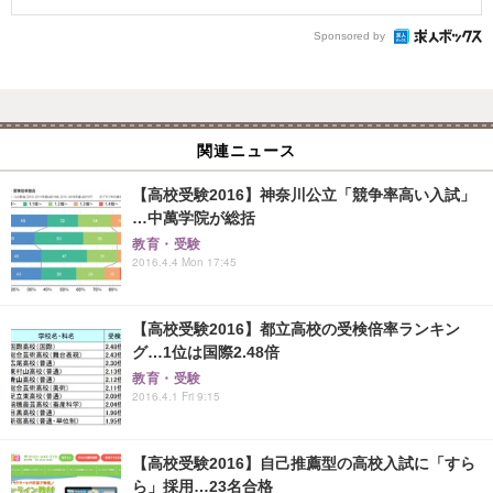
Sponsored by
関連ニュース
【高校受験2016】神奈川公立「競争率高い入試」
…中萬学院が総括
教育・受験
2016.4.4 Mon 17:45
【高校受験2016】都立高校の受検倍率ランキン
グ…1位は国際2.48倍
教育・受験
2016.4.1 Fri 9:15
【高校受験2016】自己推薦型の高校入試に「すら
ら」採用…23名合格