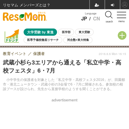
リセマム メンバーズ
Language
JP
/
CN
menu
search
大学受験 by 東進
医学部
東大受験
医専予備校徹底リサーチ
河合塾×東大特集
親子で考える大学選び
高校受験
中学受験
小学校受験
教育イベント
保護者
2016.6.6 Mon 16:15
共通テスト
夏休み
8月開催学校説明会・相談会
武蔵小杉ら3エリアから通える「私立中学・高
8月開催イベント・WS
全国公立高校 過去問
人気記事
校フェスタ」6・7月
自由研究教材（小学生向け）
自由研究教材（中学生向け）
ランキング
小中学生の保護者を対象とした「私立中学・高校フェスタ2016」が、田園都
市・港北ニュータウン・武蔵小杉の3会場で6・7月に開催される。参加校の相
談ブースが設けられ、先生から直接学校のようすを聞くことができる。
advertisement