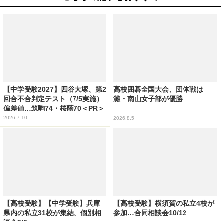
【中学受験2027】四谷大塚、第2
高校囲碁全国大会、団体戦は
回合不合判定テスト（7/5実施）
灘・南山女子部が優勝
偏差値…筑駒74・桜蔭70＜PR＞
2026.7.10
2026.8.5
【高校受験】【中学受験】兵庫
【高校受験】横須賀の私立4校が
県内の私立31校が集結、個別相
参加…合同相談会10/12