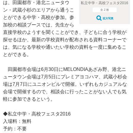
は、田園都市・港北ニュータウ
私立中学・高校フェスタ2016
ン・武蔵小杉のエリアから通うこ
全 2 枚
とができる中学・高校が参加。参
拡大写真
加校の相談ブースでは、先生から
直接学校のようすを聞くことができ、子どもに合う学校が
探せるほか、最新の学校資料が配布される資料コーナーで
は、気になる学校や通いたい学校の資料を一度に集めるこ
とができる。
田園都市会場は6月30日にMELONDIAあざみ野、港北ニ
ュータウン会場は7月5日にプレミアヨコハマ、武蔵小杉会
場は7月7日にユニオンビルで開催。いずれもカジュアルな
会場で開催するので、相談会に行ったことがない人でも気
軽に参加できるという。
◆私立中学・高校フェスタ2016
入場料：無料
予約：不要