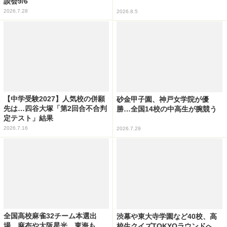
談会9/6
2026.7.28
2026.8.5
【中学受験2027】人気校の併願
砂金甲子園、神戸女学院が優
先は…四谷大塚「第2回合不合判
勝…全国14校の中高生が腕競う
定テスト」結果
2026.7.16
2026.7.29
全国高校麻雀32チーム本選出
渋幕や東大寺学園など40校、高
場…麻布や大阪星光、東海も
校生クイズTOKYOラウンドへ