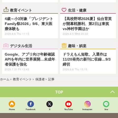
教育イベント
生活・健康
4歳～小3対象「プレジデント
【高校野球2026夏】仙台育英
Family祭2026」9/6、東大医
が開幕戦勝利、第2日は東筑
療体験も
vs神村学園ほか
2026.8.6 Thu 11:15
2026.8.5 Wed 20:32
デジタル生活
趣味・娯楽
Google、アプリ向け年齢確認
ドラえもん短歌、入選作は
APIを年内に世界展開…未成年
11/20発売の新刊に収録…9/3
者保護を強化
締切
2026.7.31 Fri 13:45
2026.8.6 Thu 15:15
ホーム
›
教育イベント
›
保護者
›
記事
TOP
Home
Facebook
X
YouTube
Instagram
line