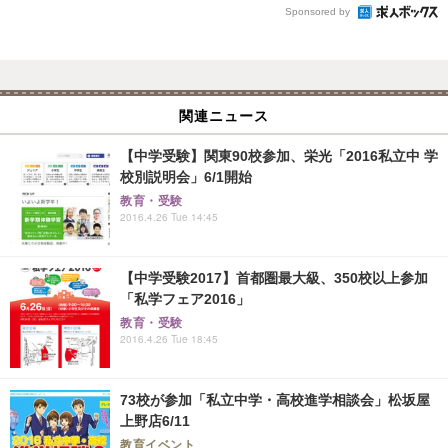
Sponsored by
関連ニュース
【中学受験】関東90校参加、栄光「2016私立中 学
校別説明会」6/1開始
教育・受験
2016.4.26 Tue 14:45
【中学受験2017】首都圏最大級、350校以上参加
「私学フェア2016」
教育・受験
2016.4.26 Tue 18:45
73校が参加「私立中学・高校進学相談会」松坂屋
上野店6/11
教育イベント