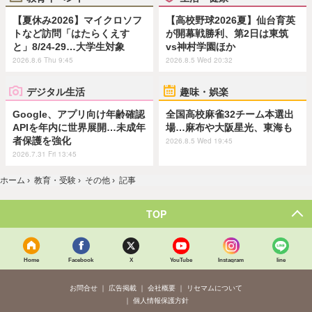
【夏休み2026】マイクロソフ
【高校野球2026夏】仙台育英
トなど訪問「はたらくえす
が開幕戦勝利、第2日は東筑
と」8/24-29…大学生対象
vs神村学園ほか
2026.8.6 Thu 9:45
2026.8.5 Wed 20:32
デジタル生活
趣味・娯楽
Google、アプリ向け年齢確認
全国高校麻雀32チーム本選出
APIを年内に世界展開…未成年
場…麻布や大阪星光、東海も
者保護を強化
2026.8.5 Wed 19:45
2026.7.31 Fri 13:45
ホーム
›
教育・受験
›
その他
›
記事
TOP
Home
Facebook
X
YouTube
Instagram
line
お問合せ
広告掲載
会社概要
リセマムについて
個人情報保護方針