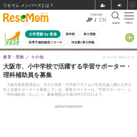
リセマム メンバーズ
Language
JP
/
CN
menu
search
大学受験 by 東進
医学部
東大受験
医専予備校徹底リサーチ
河合塾×東大特集
親子で考える大学選び
高校受験
中学受験
小学校受験
教育・受験
その他
2016.4.20 Wed 15:15
共通テスト
夏休み
8月開催学校説明会・相談会
大阪市、小中学校で活躍する学習サポーター・
8月開催イベント・WS
全国公立高校 過去問
人気記事
理科補助員を募集
自由研究教材（小学生向け）
自由研究教材（中学生向け）
ランキング
大阪市教育委員会は、市立小学校・中学校で子どもの学習支援に携わる学力
向上支援サポーターを募集している。募集サポーターは「学習サポーター」と
「理科補助員」のふたつ。募集期間は平成29年3月31日まで。
advertisement