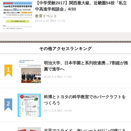
【中学受験2017】関西最大級、近畿圏54校「私立
中高進学相談会」4/30
教育イベント
2016.4.20 Wed 11:15
その他アクセスランキング
明治大学、日本学園と系列校連携…7割超が推
薦で進学へ
2022.4.4 Mon 11:45
科博とトヨタの科学教室でホバークラフトを
つくろう
2011.5.9 Mon 10:04
片手でスライド、赤いシートがリング綴じさ