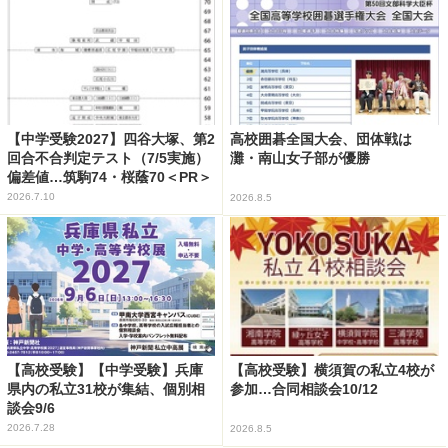
【中学受験2027】四谷大塚、第2
高校囲碁全国大会、団体戦は
回合不合判定テスト（7/5実施）
灘・南山女子部が優勝
偏差値…筑駒74・桜蔭70＜PR＞
2026.7.10
2026.8.5
【高校受験】【中学受験】兵庫
【高校受験】横須賀の私立4校が
県内の私立31校が集結、個別相
参加…合同相談会10/12
談会9/6
2026.7.28
2026.8.5