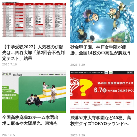
【中学受験2027】人気校の併願
砂金甲子園、神戸女学院が優
先は…四谷大塚「第2回合不合判
勝…全国14校の中高生が腕競う
定テスト」結果
2026.7.16
2026.7.29
全国高校麻雀32チーム本選出
渋幕や東大寺学園など40校、高
場…麻布や大阪星光、東海も
校生クイズTOKYOラウンドへ
2026.8.5
2026.7.29