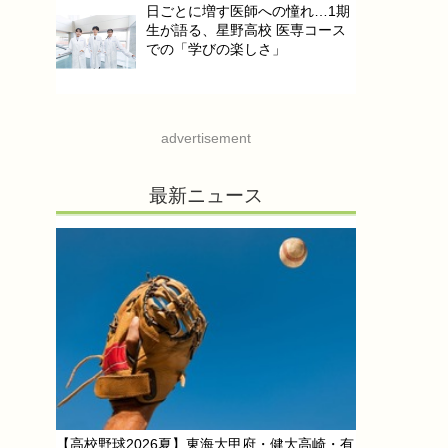
日ごとに増す医師への憧れ…1期
生が語る、星野高校 医専コース
での「学びの楽しさ」
advertisement
最新ニュース
【高校野球2026夏】東海大甲府・健大高崎・有