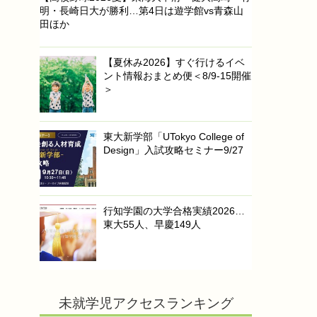
明・長崎日大が勝利…第4日は遊学館vs青森山
田ほか
【夏休み2026】すぐ行けるイベ
ント情報おまとめ便＜8/9-15開催
＞
東大新学部「UTokyo College of
Design」入試攻略セミナー9/27
行知学園の大学合格実績2026…
東大55人、早慶149人
未就学児アクセスランキング