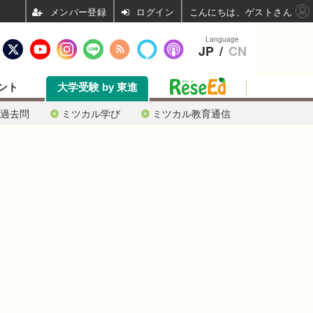
ログイン
こんにちは、ゲストさん
Language
JP
/
CN
ント
大学受験 by 東進
過去問
ミツカル学び
ミツカル教育通信