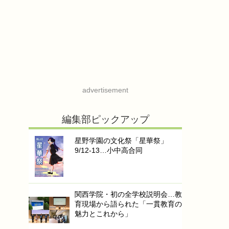
advertisement
編集部ピックアップ
星野学園の文化祭「星華祭」
9/12-13…小中高合同
関西学院・初の全学校説明会…教
育現場から語られた「一貫教育の
魅力とこれから」