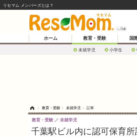
リセマム メンバーズ
ホーム
教育・受験
国
未就学児
小学生
ホーム
›
教育・受験
›
未就学児
›
記事
教育・受験
未就学児
千葉駅ビル内に認可保育所設