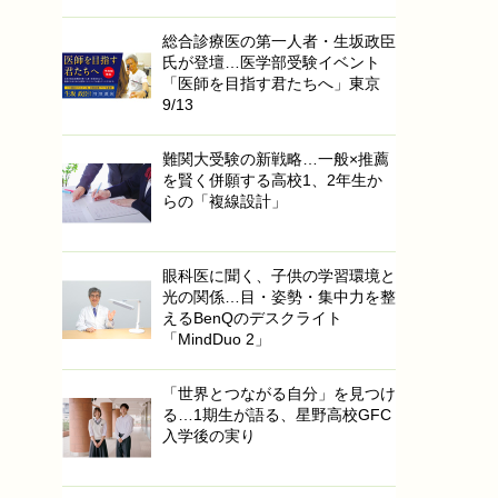
総合診療医の第一人者・生坂政臣
氏が登壇…医学部受験イベント
「医師を目指す君たちへ」東京
9/13
難関大受験の新戦略…一般×推薦
を賢く併願する高校1、2年生か
らの「複線設計」
眼科医に聞く、子供の学習環境と
光の関係…目・姿勢・集中力を整
えるBenQのデスクライト
「MindDuo 2」
「世界とつながる自分」を見つけ
る…1期生が語る、星野高校GFC
入学後の実り