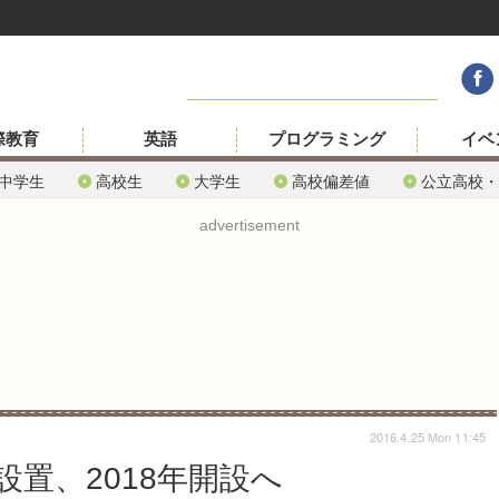
際教育
英語
プログラミング
イベ
中学生
高校生
大学生
高校偏差値
公立高校・
advertisement
2016.4.25 Mon 11:45
置、2018年開設へ