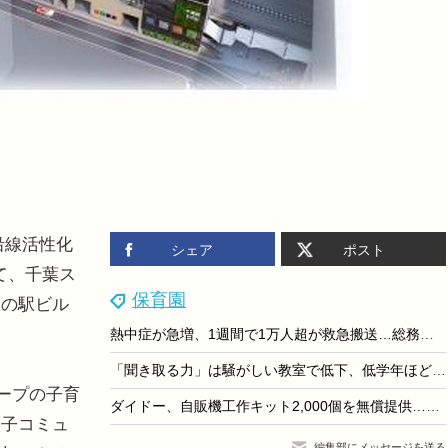
沿線活性化
シェア
ポスト
して、千葉ス
保育園
駅の駅ビル
熱中症が急増、1週間で1万人超が救急搬送…総務省消防庁
「聞き取る力」は騒がしい教室で低下、低学年ほど個人差大…同志社大
グループの子育
ダイドー、自販機工作キット2,000個を無償提供…7/24締切
親子コミュ
編集部にメッセージを送る