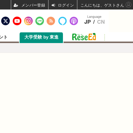
ログイン
こんにちは、ゲストさん
Language
JP
/
CN
ント
大学受験 by 東進