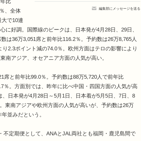
前年比
編集部にメッセージを送る
.0％、全体
最大で10連
心に好調。国際線のピークは、日本発が4月28日、29日、
36万3,051席と前年比116.2％。予約数は26万8,765人
より2.3ポイント減の74.0％。欧州方面はテロの影響により
、東南アジア、オセアニア方面の人気が高い。
1席と前年比99.0％。予約数は88万5,720人で前年比
の61.7％。方面別では、昨年に比べ中国・四国方面の人気が高
、日本発が4月28日～5月1日、日本着が5月5日、7日、8
.1％。東南アジアや欧州方面の人気が高いが、予約数は26万
ぼ昨年並みだという。
不定期便として、ANAとJAL両社とも福岡・鹿児島間で