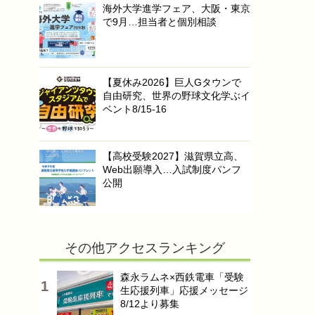
海外大学進学フェア、大阪・東京
で9月…担当者と個別相談
【夏休み2026】巨人Gタウンで
自由研究、世界の野球文化学ぶイ
ベント8/15-16
【高校受験2027】滋賀県立高、
Web出願導入…入試制度パンフ
公開
その他アクセスランキング
森永ラムネ×西鉄電車「受験
生応援列車」応援メッセージ
8/12より募集