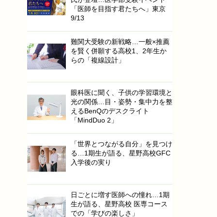
「医師を目指す君たちへ」東京
9/13
難関大受験の新戦略…一般×推薦
を賢く併願する高校1、2年生か
らの「複線設計」
眼科医に聞く、子供の学習環境と
光の関係…目・姿勢・集中力を整
えるBenQのデスクライト
「MindDuo 2」
「世界とつながる自分」を見つけ
る…1期生が語る、星野高校GFC
入学後の実り
日ごとに増す医師への憧れ…1期
生が語る、星野高校 医専コース
での「学びの楽しさ」