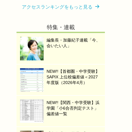
アクセスランキングをもっと見る
特集・連載
編集長・加藤紀子連載「今、
会いたい人」
NEW!!【首都圏・中学受験】
SAPIX 上位校偏差値＜2027
年度版（2026年4月）
NEW!!【関西・中学受験】浜
学園「小6合否判定テスト」
偏差値一覧