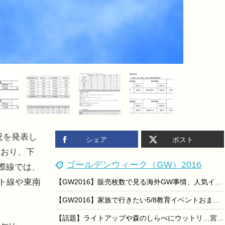
況を発表し
シェア
ポスト
ており、下
ゴールデンウィーク（GW）2016
国際線では、
ート線や東南
【GW2016】販売枚数で見る海外GW事情、人気イベントランキング
【GW2016】家族で行きたい5/8教育イベントおまとめ便
【話題】ライトアップや森のしらべにウットリ…宮沢賢治童話村が人気