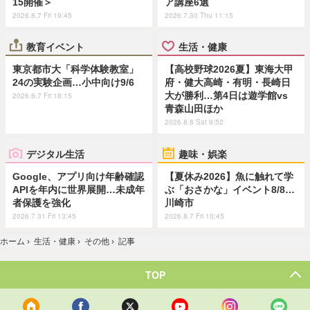
15開催＞
ア講座6選
2026.8.7 Fri 19:45
2026.7.30 Thu 11:15
教育イベント
生活・健康
東京都市大「科学体験教室」
【高校野球2026夏】東海大甲
24の実験企画…小中向け9/6
府・健大高崎・有明・長崎日
大が勝利…第4日は遊学館vs
2026.8.7 Fri 18:15
青森山田ほか
2026.8.8 Sat 9:52
デジタル生活
趣味・娯楽
Google、アプリ向け年齢確認
【夏休み2026】魚に触れて学
APIを年内に世界展開…未成年
ぶ「おさかな」イベント8/8…
者保護を強化
川崎市
2026.7.31 Fri 13:45
2026.8.7 Fri 10:45
ホーム
›
生活・健康
›
その他
›
記事
TOP