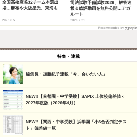
全国高校麻雀32チーム本選出
司法試験予備試験2026、解答速
場…麻布や大阪星光、東海も
報＆総評動画を無料公開…アガ
ルート
2026.8.5
2026.7.21
Recommended by
特集・連載
編集長・加藤紀子連載「今、会いたい人」
NEW!!【首都圏・中学受験】SAPIX 上位校偏差値＜
2027年度版（2026年4月）
NEW!!【関西・中学受験】浜学園「小6合否判定テス
ト」偏差値一覧