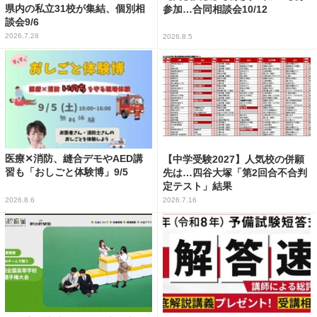
県内の私立31校が集結、個別相
参加…合同相談会10/12
談会9/6
2026.7.28
2026.8.5
医療✕消防、縫合デモやAED講
【中学受験2027】人気校の併願
習も「おしごと体験博」9/5
先は…四谷大塚「第2回合不合判
定テスト」結果
2026.8.6
2026.7.16