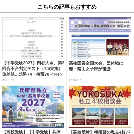
こちらの記事もおすすめ
【中学受験2027】四谷大塚、第2
高校囲碁全国大会、団体戦は
回合不合判定テスト（7/5実施）
灘・南山女子部が優勝
偏差値…筑駒74・桜蔭70＜PR＞
2026.7.10
2026.8.5
【高校受験】【中学受験】兵庫
【高校受験】横須賀の私立4校が