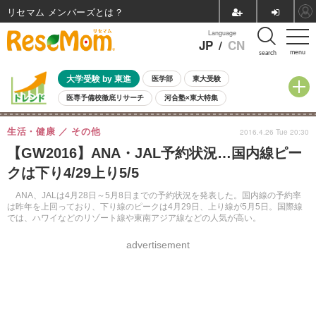
リセマム メンバーズ
Language
JP
/
CN
menu
search
大学受験 by 東進
医学部
東大受験
医専予備校徹底リサーチ
河合塾×東大特集
親子で考える大学選び
高校受験
中学受験
小学校受験
生活・健康
その他
2016.4.26 Tue 20:30
共通テスト
夏休み
8月開催学校説明会・相談会
【GW2016】ANA・JAL予約状況…国内線ピー
8月開催イベント・WS
全国公立高校 過去問
人気記事
クは下り4/29上り5/5
自由研究教材（小学生向け）
自由研究教材（中学生向け）
ランキング
ANA、JALは4月28日～5月8日までの予約状況を発表した。国内線の予約率
は昨年を上回っており、下り線のピークは4月29日、上り線が5月5日。国際線
では、ハワイなどのリゾート線や東南アジア線などの人気が高い。
advertisement