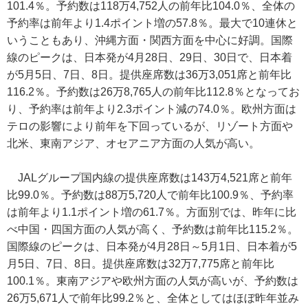
101.4％。予約数は118万4,752人の前年比104.0％、全体の
予約率は前年より1.4ポイント増の57.8％。最大で10連休と
いうこともあり、沖縄方面・関西方面を中心に好調。国際
線のピークは、日本発が4月28日、29日、30日で、日本着
が5月5日、7日、8日。提供座席数は36万3,051席と前年比
116.2％。予約数は26万8,765人の前年比112.8％となってお
り、予約率は前年より2.3ポイント減の74.0％。欧州方面は
テロの影響により前年を下回っているが、リゾート方面や
北米、東南アジア、オセアニア方面の人気が高い。
JALグループ国内線の提供座席数は143万4,521席と前年
比99.0％。予約数は88万5,720人で前年比100.9％、予約率
は前年より1.1ポイント増の61.7％。方面別では、昨年に比
べ中国・四国方面の人気が高く、予約数は前年比115.2％。
国際線のピークは、日本発が4月28日～5月1日、日本着が5
月5日、7日、8日。提供座席数は32万7,775席と前年比
100.1％。東南アジアや欧州方面の人気が高いが、予約数は
26万5,671人で前年比99.2％と、全体としてはほぼ昨年並み