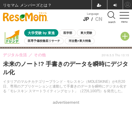
リセマム メンバーズ
Language
JP
/
CN
menu
search
大学受験 by 東進
医学部
東大受験
医専予備校徹底リサーチ
河合塾×東大特集
親子で考える大学選び
高校受験
中学受験
小学校受験
デジタル生活
その他
2016.5.5 Thu 13:15
共通テスト
夏休み
8月開催学校説明会・相談会
未来のノート!? 手書きのデータを瞬時にデジタ
8月開催イベント・WS
全国公立高校 過去問
人気記事
ル化
自由研究教材（小学生向け）
自由研究教材（中学生向け）
ランキング
イタリアのマルチカテゴリーブランド・モレスキン（MOLESKINE）が4月20
日、専用のアプリケーションと連動して手書きのデータを瞬時にデジタル化す
る「モレスキン スマートライティングセット」（2万6,100円）を発売した。
advertisement