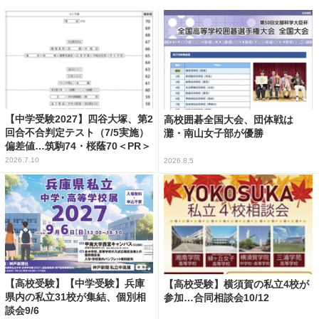
【中学受験2027】四谷大塚、第2
高校囲碁全国大会、団体戦は
回合不合判定テスト（7/5実施）
灘・南山女子部が優勝
偏差値…筑駒74・桜蔭70＜PR＞
2026.7.10
2026.8.5
【高校受験】【中学受験】兵庫
【高校受験】横須賀の私立4校が
県内の私立31校が集結、個別相
参加…合同相談会10/12
談会9/6