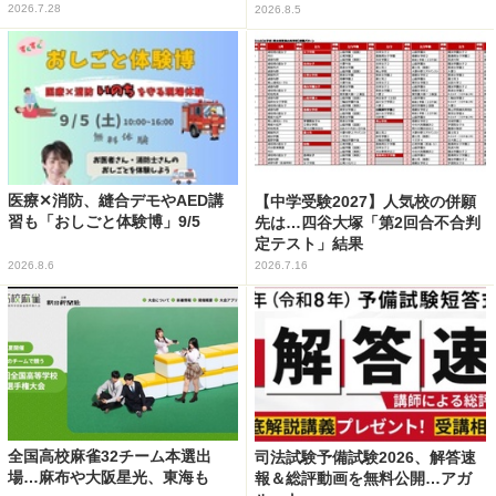
2026.7.28
2026.8.5
医療✕消防、縫合デモやAED講
【中学受験2027】人気校の併願
習も「おしごと体験博」9/5
先は…四谷大塚「第2回合不合判
定テスト」結果
2026.8.6
2026.7.16
全国高校麻雀32チーム本選出
司法試験予備試験2026、解答速
場…麻布や大阪星光、東海も
報＆総評動画を無料公開…アガ