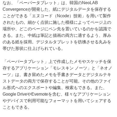
なお、「ペーパータブレット」は、韓国のNeoLAB
Convergenceが開発した、紙にデジタルデータを保存する
ことができる「エヌコード（Ncode）技術」を用いて製作
されたもの。細かく点状に施した模様によってページ上の
場所や、どこのページにペン先を置いているのかを認識で
きる。また、中紙は筆記と描画の両方に適するよう、厚み
のある紙を採用。デジタルタブレットを彷彿させる丸みを
帯びた形状に仕上げられている。
「ペーパータブレット」上で作成したメモやスケッチを保
存するアプリケーション「モレスキン ノーツ」と「ネオノ
ーツ」は、書き留めたメモを手書きデータとデジタルテキ
ストデータの両方で保存することが可能。その他のファイ
ル形式へのエクスポートや編集、検索もできる。また、
Google DriveやEvernoteを含む、様々なアプリケーション
やデバイスで利用可能なフォーマットを用いてシェアする
こともできる。