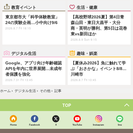
教育イベント
生活・健康
東京都市大「科学体験教室」
【高校野球2026夏】第4日青
24の実験企画…小中向け9/6
森山田・東日大昌平・大分
商・英明が勝利、第5日は花巻
2026.8.7 Fri 18:15
東vs新田ほか
2026.8.9 Sun 9:15
デジタル生活
趣味・娯楽
Google、アプリ向け年齢確認
【夏休み2026】魚に触れて学
APIを年内に世界展開…未成年
ぶ「おさかな」イベント8/8…
者保護を強化
川崎市
2026.7.31 Fri 13:45
2026.8.7 Fri 10:45
ホーム
›
デジタル生活
›
その他
›
記事
TOP
Home
Facebook
X
YouTube
Instagram
line