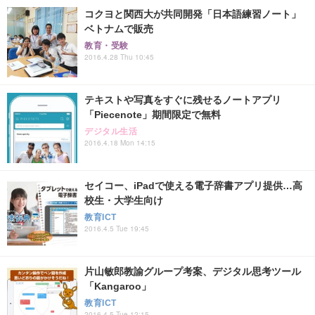
コクヨと関西大が共同開発「日本語練習ノート」
ベトナムで販売
教育・受験
2016.4.28 Thu 10:45
テキストや写真をすぐに残せるノートアプリ
「Piecenote」期間限定で無料
デジタル生活
2016.4.18 Mon 14:15
セイコー、iPadで使える電子辞書アプリ提供…高
校生・大学生向け
教育ICT
2016.4.5 Tue 19:45
片山敏郎教諭グループ考案、デジタル思考ツール
「Kangaroo」
教育ICT
2016.4.5 Tue 12:15