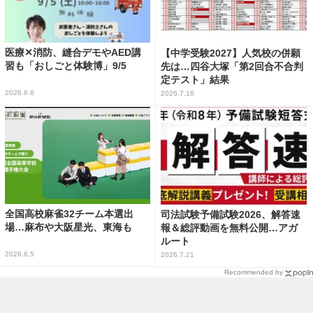
医療✕消防、縫合デモやAED講
【中学受験2027】人気校の併願
習も「おしごと体験博」9/5
先は…四谷大塚「第2回合不合判
定テスト」結果
2026.8.6
2026.7.16
全国高校麻雀32チーム本選出
司法試験予備試験2026、解答速
場…麻布や大阪星光、東海も
報＆総評動画を無料公開…アガ
ルート
2026.8.5
2026.7.21
Recommended by