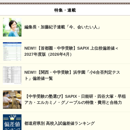
特集・連載
編集長・加藤紀子連載「今、会いたい人」
NEW!!【首都圏・中学受験】SAPIX 上位校偏差値＜
2027年度版（2026年4月）
NEW!!【関西・中学受験】浜学園「小6合否判定テス
ト」偏差値一覧
【中学受験の塾選び】SAPIX・日能研・四谷大塚・早稲
アカ・エルカミノ・グノーブルの特徴・費用と合格力
都道府県別 高校入試偏差値ランキング