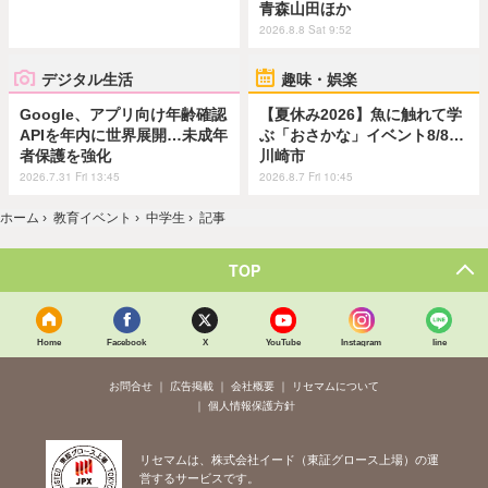
青森山田ほか
2026.8.8 Sat 9:52
デジタル生活
趣味・娯楽
Google、アプリ向け年齢確認
【夏休み2026】魚に触れて学
APIを年内に世界展開…未成年
ぶ「おさかな」イベント8/8…
者保護を強化
川崎市
2026.7.31 Fri 13:45
2026.8.7 Fri 10:45
ホーム
›
教育イベント
›
中学生
›
記事
TOP
Home
Facebook
X
YouTube
Instagram
line
お問合せ
広告掲載
会社概要
リセマムについて
個人情報保護方針
リセマムは、株式会社イード（東証グロース上場）の運
営するサービスです。