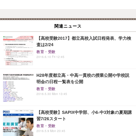
関連ニュース
【高校受験2017】都立高校入試日程発表、学力検
査は2/24
教育・受験
2016.6.10 Fri 12:45
H28年度都立高・中高一貫校の授業公開や学校説
明会の日程一覧表を公開
教育・受験
2016.5.30 Mon 13:45
【高校受験】SAPIX中学部、小6-中3対象の夏期講
習7/26スタート
教育・受験
2016.5.9 Mon 20:45