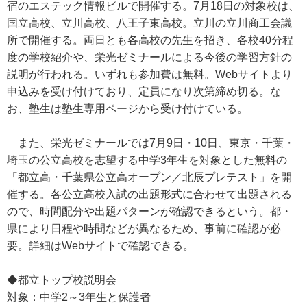
宿のエステック情報ビルで開催する。7月18日の対象校は、
国立高校、立川高校、八王子東高校。立川の立川商工会議
所で開催する。両日とも各高校の先生を招き、各校40分程
度の学校紹介や、栄光ゼミナールによる今後の学習方針の
説明が行われる。いずれも参加費は無料。Webサイトより
申込みを受け付けており、定員になり次第締め切る。な
お、塾生は塾生専用ページから受け付けている。
また、栄光ゼミナールでは7月9日・10日、東京・千葉・
埼玉の公立高校を志望する中学3年生を対象とした無料の
「都立高・千葉県公立高オープン／北辰プレテスト」を開
催する。各公立高校入試の出題形式に合わせて出題される
ので、時間配分や出題パターンが確認できるという。都・
県により日程や時間などが異なるため、事前に確認が必
要。詳細はWebサイトで確認できる。
◆都立トップ校説明会
対象：中学2～3年生と保護者