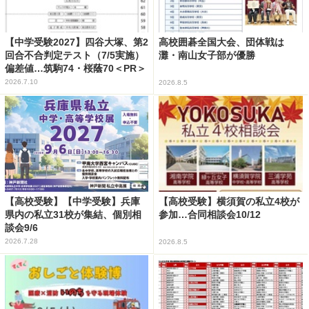
【中学受験2027】四谷大塚、第2
高校囲碁全国大会、団体戦は
回合不合判定テスト（7/5実施）
灘・南山女子部が優勝
偏差値…筑駒74・桜蔭70＜PR＞
2026.7.10
2026.8.5
【高校受験】【中学受験】兵庫
【高校受験】横須賀の私立4校が
県内の私立31校が集結、個別相
参加…合同相談会10/12
談会9/6
2026.7.28
2026.8.5