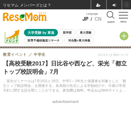
リセマム メンバーズ
Language
JP
/
CN
menu
search
大学受験 by 東進
医学部
東大受験
医専予備校徹底リサーチ
河合塾×東大特集
親子で考える大学選び
高校受験
中学受験
小学校受験
教育イベント
中学生
2016.6.15 Wed 12:15
共通テスト
夏休み
8月開催学校説明会・相談会
【高校受験2017】日比谷や西など、栄光「都立
8月開催イベント・WS
全国公立高校 過去問
人気記事
トップ校説明会」7月
自由研究教材（小学生向け）
自由研究教材（中学生向け）
ランキング
栄光ゼミナールは7月16日と18日、中学2～3年生と保護者を対象とした「都
立トップ校説明会」を開催する。各高校の先生による学校紹介や、今後の学習
方針に関する話を聞くことができる。参加費は無料。申込みはWebサイトより
受け付けている。
advertisement