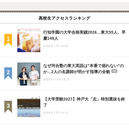
高校生アクセスランキング
行知学園の大学合格実績2026…東大55人、早
慶149人
2026.8.7 Fri 18:45
なぜ河合塾の東大英語は"本番で崩れない"の
か…2人の名講師が明かす指導の全貌
PR
2026.8.4 Tue 18:15
【大学受験2027】神戸大「志」特別選抜を終
了
2026.8.7 Fri 13:15