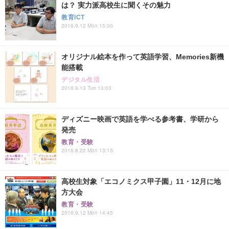
は？ 実力派高校生に聞くその魅力
教育ICT
2016.9.12 Mon 15:00
オリジナル絵本を作って英語学習、Memories新機
能搭載
デジタル生活
2016.9.13 Tue 13:03
ディズニー映画で英語を学べる参考書、学研から
発売
教育・受験
2016.8.22 Mon 13:15
高校生対象「エコノミクス甲子園」11・12月に地
方大会
教育・受験
2016.9.12 Mon 14:45