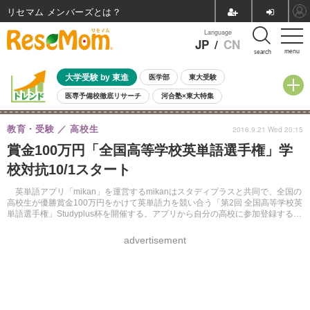
リセマム メンバーズ
Language
JP
/
CN
menu
search
大学受験 by 東進
医学部
東大受験
医専予備校徹底リサーチ
河合塾×東大特集
親子で考える大学選び
高校受験
中学受験
小学校受験
教育・受験
高校生
2016.9.21 Wed 20:15
共通テスト
夏休み
8月開催学校説明会・相談会
賞金100万円「全国高等学校英単語選手権」学
8月開催イベント・WS
全国公立高校 過去問
人気記事
校対抗10/1スタート
自由研究教材（小学生向け）
自由研究教材（中学生向け）
ランキング
英単語アプリ「mikan」を運営するmikanはスタディプラスと共同で、全国の
高校生が優勝賞金100万円をかけて英単語力を競い合う「第2回 全国高等学校英
単語選手権」Studyplus杯を開催する。アプリから自分の高校に参加登録するこ
とができる。
advertisement