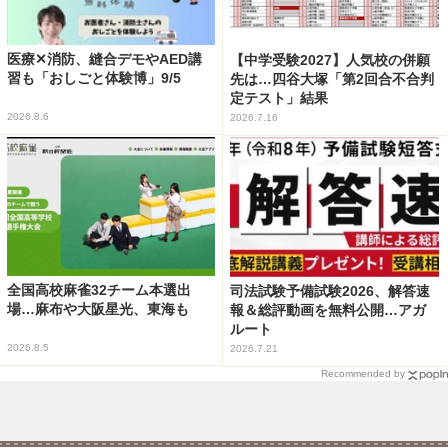
医療✕消防、縫合デモやAED講
【中学受験2027】人気校の併願
習も「おしごと体験博」9/5
先は…四谷大塚「第2回合不合判
定テスト」結果
2026.8.6
2026.7.16
全国高校麻雀32チーム本選出
司法試験予備試験2026、解答速
場…麻布や大阪星光、東海も
報＆総評動画を無料公開…アガ
ルート
2026.8.5
2026.7.21
Recommended by