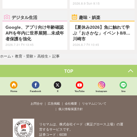
2026.8.9 Sun 9:15
デジタル生活
趣味・娯楽
Google、アプリ向け年齢確認
【夏休み2026】魚に触れて学
APIを年内に世界展開…未成年
ぶ「おさかな」イベント8/8…
者保護を強化
川崎市
2026.7.31 Fri 13:45
2026.8.7 Fri 10:45
ホーム
›
教育・受験
›
高校生
›
記事
TOP
Home
Facebook
X
YouTube
Instagram
line
お問合せ
広告掲載
会社概要
リセマムについて
個人情報保護方針
リセマムは、株式会社イード（東証グロース上場）の運
営するサービスです。
証券コード：6038