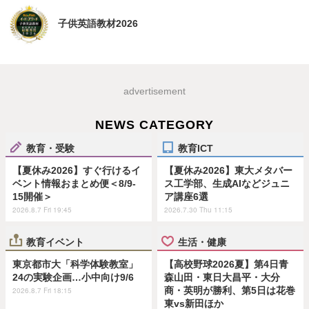
子供英語教材2026
advertisement
NEWS CATEGORY
教育・受験
教育ICT
【夏休み2026】すぐ行けるイ
【夏休み2026】東大メタバー
ベント情報おまとめ便＜8/9-
ス工学部、生成AIなどジュニ
15開催＞
ア講座6選
2026.8.7 Fri 19:45
2026.7.30 Thu 11:15
教育イベント
生活・健康
東京都市大「科学体験教室」
【高校野球2026夏】第4日青
24の実験企画…小中向け9/6
森山田・東日大昌平・大分
商・英明が勝利、第5日は花巻
2026.8.7 Fri 18:15
東vs新田ほか