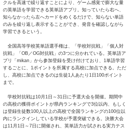
クルを高速で繰り返すことにより、ゲーム感覚で膨大な量
の英単語を学習できる英単語アプリ。知っていたら右へ、
知らなかったら左へカードをめくるだけで、知らない単語
のみを繰り返し表示することができ、発音を確認しながら
学習できるという。
全国高等学校英単語選手権は、「学校対抗戦」「個人対
抗戦」「OB／OG対抗戦」の3つに分かれている。英単語ア
プリ「mikan」から参加登録を受け付けており、1単語学習
するごとに、1ポイントを所属する高校に加点できる。ただ
し、高校に加点できるのは生徒1人あたり1日100ポイント
まで。
学校対抗戦は10月1日～31日に予選大会を開催。期間中
の高校の獲得ポイントが県内ランキングで3位以内、もしく
は登録生徒数100人以上の高校で全国ランキングの100位以
内にランクインしている学校が予選突破できる。決勝大会
は11月1日～7日に開催され、英単語力が試される実力テス