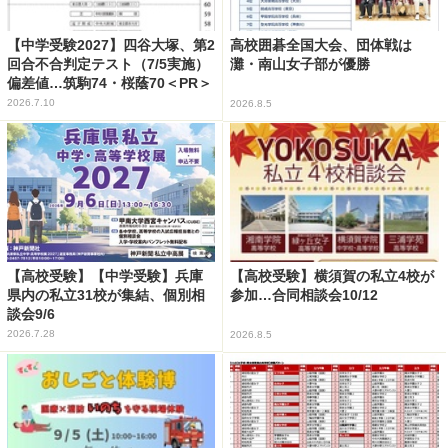
【中学受験2027】四谷大塚、第2
高校囲碁全国大会、団体戦は
回合不合判定テスト（7/5実施）
灘・南山女子部が優勝
偏差値…筑駒74・桜蔭70＜PR＞
2026.7.10
2026.8.5
【高校受験】【中学受験】兵庫
【高校受験】横須賀の私立4校が
県内の私立31校が集結、個別相
参加…合同相談会10/12
談会9/6
2026.7.28
2026.8.5