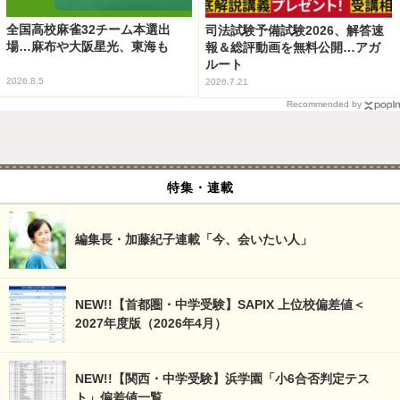
全国高校麻雀32チーム本選出
司法試験予備試験2026、解答速
場…麻布や大阪星光、東海も
報＆総評動画を無料公開…アガ
ルート
2026.8.5
2026.7.21
Recommended by
特集・連載
編集長・加藤紀子連載「今、会いたい人」
NEW!!【首都圏・中学受験】SAPIX 上位校偏差値＜
2027年度版（2026年4月）
NEW!!【関西・中学受験】浜学園「小6合否判定テス
ト」偏差値一覧