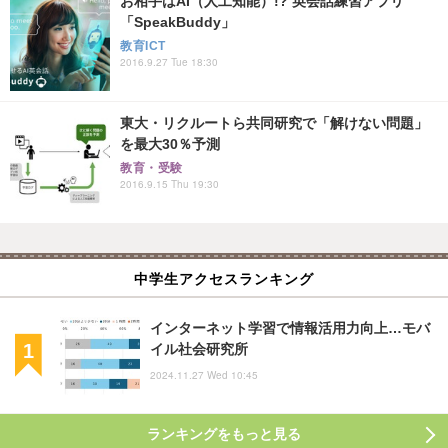
お相手はAI（人工知能）!? 英会話練習アプリ
「SpeakBuddy」
教育ICT
2016.9.27 Tue 18:30
東大・リクルートら共同研究で「解けない問題」
を最大30％予測
教育・受験
2016.9.15 Thu 19:30
中学生アクセスランキング
インターネット学習で情報活用力向上…モバ
イル社会研究所
2024.11.27 Wed 10:45
ランキングをもっと見る