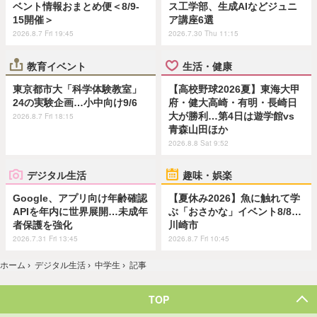
ベント情報おまとめ便＜8/9-
ス工学部、生成AIなどジュニ
15開催＞
ア講座6選
2026.8.7 Fri 19:45
2026.7.30 Thu 11:15
教育イベント
生活・健康
東京都市大「科学体験教室」
【高校野球2026夏】東海大甲
24の実験企画…小中向け9/6
府・健大高崎・有明・長崎日
大が勝利…第4日は遊学館vs
2026.8.7 Fri 18:15
青森山田ほか
2026.8.8 Sat 9:52
デジタル生活
趣味・娯楽
Google、アプリ向け年齢確認
【夏休み2026】魚に触れて学
APIを年内に世界展開…未成年
ぶ「おさかな」イベント8/8…
者保護を強化
川崎市
2026.7.31 Fri 13:45
2026.8.7 Fri 10:45
ホーム
›
デジタル生活
›
中学生
›
記事
TOP