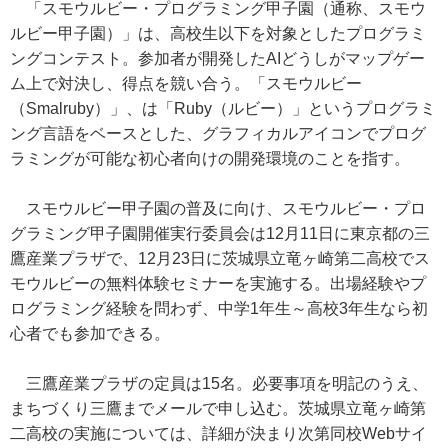
「スモウルビー・プログラミング甲子園（通称、スモウ
ルビー甲子園）」は、高校生以下を対象としたプログラミ
ングコンテスト。参加者が開発したAIどうしがマップゲー
ム上で対決し、得点を競い合う。「スモウルビー
（Smalruby）」、は「Ruby（ルビー）」というプログラミ
ング言語をベースとした、グラフィカルアイコンでプログ
ラミングが可能な初心者向けの開発環境のことを指す。
スモウルビー甲子園の普及に向け、スモウルビー・プロ
グラミング甲子園開催実行委員会は12月11日に東京都の三
鷹産業プラザで、12月23日に茨城県立竜ヶ崎第二高校でス
モウルビーの無料体験セミナーを実施する。出場経験やプ
ログラミング経験を問わず、中学1年生～高校3年生なら初
心者でも参加できる。
三鷹産業プラザの定員は15名。必要事項を明記のうえ、
まちづくり三鷹までメールで申し込む。茨城県立竜ヶ崎第
二高校の実施については、詳細が決まり次第同校Webサイ