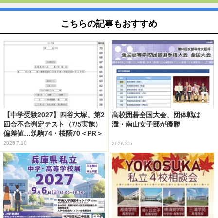
こちらの記事もおすすめ
【中学受験2027】四谷大塚、第2
高校囲碁全国大会、団体戦は
回合不合判定テスト（7/5実施）
灘・南山女子部が優勝
偏差値…筑駒74・桜蔭70＜PR＞
2026.7.10
2026.8.5