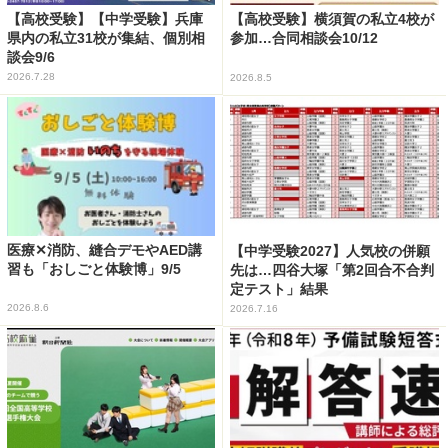
【高校受験】【中学受験】兵庫
【高校受験】横須賀の私立4校が
県内の私立31校が集結、個別相
参加…合同相談会10/12
談会9/6
2026.7.28
2026.8.5
医療✕消防、縫合デモやAED講
【中学受験2027】人気校の併願
習も「おしごと体験博」9/5
先は…四谷大塚「第2回合不合判
定テスト」結果
2026.8.6
2026.7.16