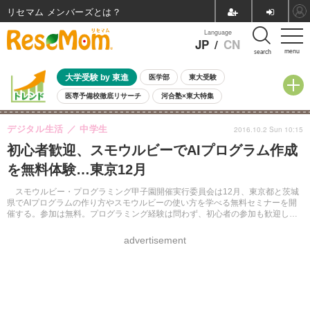
リセマム メンバーズ
Language
JP
/
CN
menu
search
大学受験 by 東進
医学部
東大受験
医専予備校徹底リサーチ
河合塾×東大特集
親子で考える大学選び
高校受験
中学受験
小学校受験
デジタル生活
中学生
2016.10.2 Sun 10:15
共通テスト
夏休み
8月開催学校説明会・相談会
初心者歓迎、スモウルビーでAIプログラム作成
8月開催イベント・WS
全国公立高校 過去問
人気記事
を無料体験…東京12月
自由研究教材（小学生向け）
自由研究教材（中学生向け）
ランキング
スモウルビー・プログラミング甲子園開催実行委員会は12月、東京都と茨城
県でAIプログラムの作り方やスモウルビーの使い方を学べる無料セミナーを開
催する。参加は無料。プログラミング経験は問わず、初心者の参加も歓迎して
いる。
advertisement