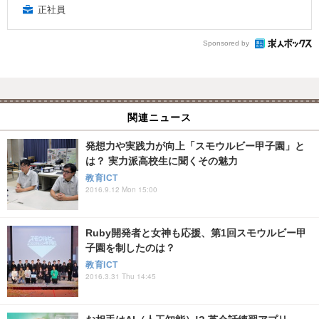
正社員
Sponsored by
関連ニュース
発想力や実践力が向上「スモウルビー甲子園」と
は？ 実力派高校生に聞くその魅力
教育ICT
2016.9.12 Mon 15:00
Ruby開発者と女神も応援、第1回スモウルビー甲
子園を制したのは？
教育ICT
2016.3.31 Thu 14:45