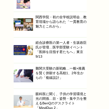
関西学院・初の全学校説明会…教
育現場から語られた「一貫教育の
魅力とこれから」
総合診療医の第一人者・生坂政臣
氏が登壇…医学部受験イベント
「医師を目指す君たちへ」東京
9/13
難関大受験の新戦略…一般×推薦
を賢く併願する高校1、2年生か
らの「複線設計」
眼科医に聞く、子供の学習環境と
光の関係…目・姿勢・集中力を整
えるBenQのデスクライト
「MindDuo 2」