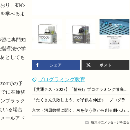
ており、初心
考を学べるよ
学習に専門知
た指導法や学
教材としても
シェア
ポスト
プログラミング教育
zonでの予
【共通テスト2027】「情報I」プログラミング徹底攻略…駿台が特別講義
すでに在庫切
「たくさん失敗しよう」が子供を伸ばす…プログラボW受賞、ベテラン講師3人が語る教室の魅力
タンブラック
ている場合
京大・河原教授に聞く、AIを使う側から創る側へわが子を導くヒント…社会を動かすプログラミング
るメールアド
編集部にメッセージを送る