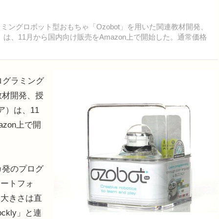
ラミングロボット型おもちゃ「Ozobot」を用いた関連教材開発、
ア）は、11月から国内向け販売をAmazon上で開始した。通常価格
ログラミング
教材開発、授
ア）は、11
azon上で開
カ発のプログ
マートフォ
。大きさは直
ckly」と連