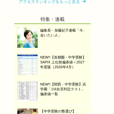
アクセスランキングをもっと見る
特集・連載
編集長・加藤紀子連載「今、
会いたい人」
NEW!!【首都圏・中学受験】
SAPIX 上位校偏差値＜2027
年度版（2026年4月）
NEW!!【関西・中学受験】浜
学園「小6合否判定テスト」
偏差値一覧
【中学受験の塾選び】