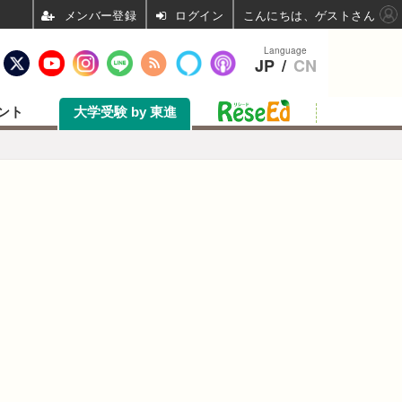
ログイン
こんにちは、ゲストさん
Language
JP
/
CN
ント
大学受験 by 東進