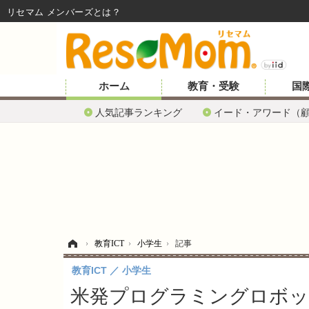
リセマム メンバーズ
ホーム
教育・受験
国
人気記事ランキング
イード・アワード（
ホーム
›
教育ICT
›
小学生
›
記事
教育ICT
小学生
米発プログラミングロボット