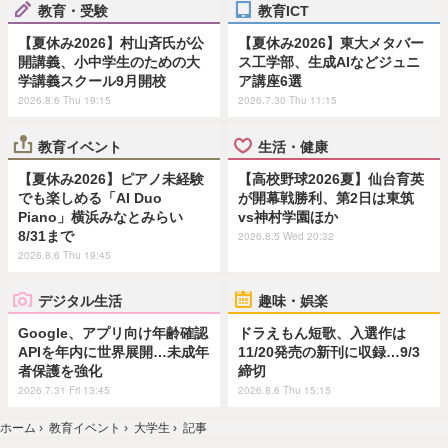
教育・受験
教育ICT
【夏休み2026】村山斉氏が公
【夏休み2026】東大メタバー
開講義、小中学生のための大
ス工学部、生成AIなどジュニ
学講義スクール9月開校
ア講座6選
2026.8.6 Thu 19:15
2026.7.30 Thu 11:15
教育イベント
生活・健康
【夏休み2026】ピアノ未経験
【高校野球2026夏】仙台育英
でも楽しめる「AI Duo
が開幕戦勝利、第2日は東筑
Piano」横浜みなとみらい
vs神村学園ほか
8/31まで
2026.8.5 Wed 20:32
2026.8.6 Thu 19:45
デジタル生活
趣味・娯楽
Google、アプリ向け年齢確認
ドラえもん短歌、入選作は
APIを年内に世界展開…未成年
11/20発売の新刊に収録…9/3
者保護を強化
締切
2026.7.31 Fri 13:45
2026.8.6 Thu 15:15
ホーム
›
教育イベント
›
大学生
›
記事