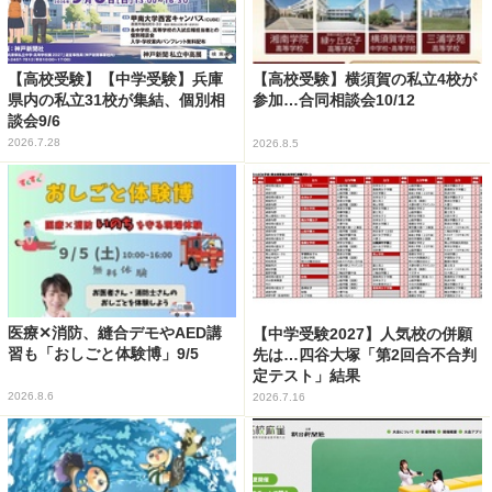
【高校受験】【中学受験】兵庫
【高校受験】横須賀の私立4校が
県内の私立31校が集結、個別相
参加…合同相談会10/12
談会9/6
2026.7.28
2026.8.5
医療✕消防、縫合デモやAED講
【中学受験2027】人気校の併願
習も「おしごと体験博」9/5
先は…四谷大塚「第2回合不合判
定テスト」結果
2026.8.6
2026.7.16