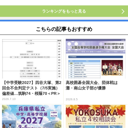
ランキングをもっと見る
こちらの記事もおすすめ
【中学受験2027】四谷大塚、第2
高校囲碁全国大会、団体戦は
回合不合判定テスト（7/5実施）
灘・南山女子部が優勝
偏差値…筑駒74・桜蔭70＜PR＞
2026.7.10
2026.8.5