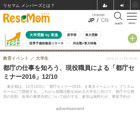
リセマム メンバーズ
Language
JP
/
CN
menu
search
大学受験 by 東進
医学部
東大受験
医専予備校徹底リサーチ
河合塾×東大特集
親子で考える大学選び
高校受験
中学受験
小学校受験
教育イベント
大学生
2016.11.11 Fri 13:45
共通テスト
夏休み
8月開催学校説明会・相談会
都庁の仕事を知ろう、現役職員による「都庁セ
8月開催イベント・WS
全国公立高校 過去問
人気記事
ミナー2016」12/10
自由研究教材（小学生向け）
自由研究教材（中学生向け）
ランキング
東京都は、12月10日に「都庁セミナー2016」を東京ドームシティ プリズム
ホールにて開催する。これから就職活動を始める大学生に向けて、都庁や公務
員の役割、各局の事業内容について紹介する。参加は無料だが、事前予約が必
要。
advertisement