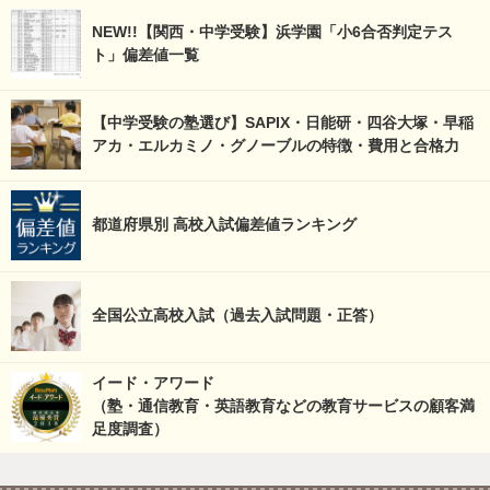
NEW!!【関西・中学受験】浜学園「小6合否判定テス
ト」偏差値一覧
【中学受験の塾選び】SAPIX・日能研・四谷大塚・早稲
アカ・エルカミノ・グノーブルの特徴・費用と合格力
都道府県別 高校入試偏差値ランキング
全国公立高校入試（過去入試問題・正答）
イード・アワード
（塾・通信教育・英語教育などの教育サービスの顧客満
足度調査）