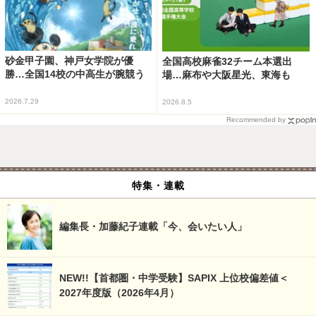
砂金甲子園、神戸女学院が優
全国高校麻雀32チーム本選出
勝…全国14校の中高生が腕競う
場…麻布や大阪星光、東海も
2026.7.29
2026.8.5
Recommended by
特集・連載
編集長・加藤紀子連載「今、会いたい人」
NEW!!【首都圏・中学受験】SAPIX 上位校偏差値＜
2027年度版（2026年4月）