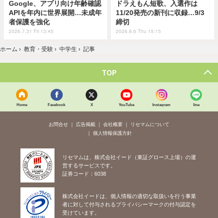
Google、アプリ向け年齢確認
ドラえもん短歌、入選作は
APIを年内に世界展開…未成年
11/20発売の新刊に収録…9/3
者保護を強化
締切
2026.7.31 Fri 13:45
2026.8.6 Thu 15:15
ホーム
›
教育・受験
›
中学生
›
記事
TOP
Home
Facebook
X
YouTube
Instagram
line
お問合せ
広告掲載
会社概要
リセマムについて
個人情報保護方針
リセマムは、株式会社イード（東証グロース上場）の運
営するサービスです。
証券コード：6038
株式会社イードは、個人情報の適切な取扱いを行う事業
者に対して付与されるプライバシーマークの付与認定を
受けています。