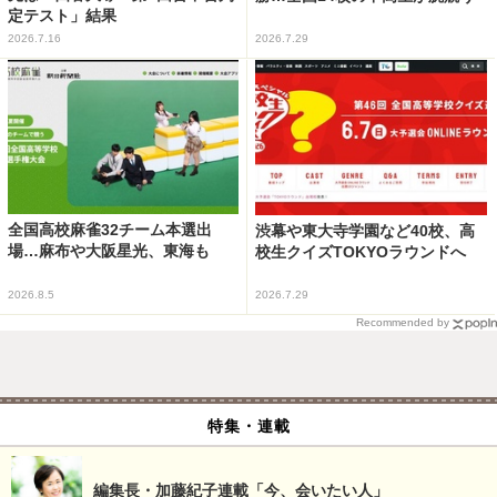
定テスト」結果
2026.7.16
2026.7.29
全国高校麻雀32チーム本選出
渋幕や東大寺学園など40校、高
場…麻布や大阪星光、東海も
校生クイズTOKYOラウンドへ
2026.8.5
2026.7.29
Recommended by
特集・連載
編集長・加藤紀子連載「今、会いたい人」