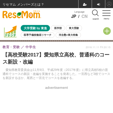
リセマム メンバーズ
Language
JP
/
CN
menu
search
大学受験 by 東進
医学部
東大受験
医専予備校徹底リサーチ
河合塾×東大特集
親子で考える大学選び
高校受験
中学受験
小学校受験
教育・受験
中学生
2016.11.11 Fri 20:15
共通テスト
夏休み
8月開催学校説明会・相談会
【高校受験2017】愛知県立高校、普通科のコー
8月開催イベント・WS
全国公立高校 過去問
人気記事
ス新設・改編
自由研究教材（小学生向け）
自由研究教材（中学生向け）
ランキング
愛知県教育委員会は11月9日、平成29年度（2017年度）に県立高校5校の普
通科でコースの新設・改編を実施することを発表した。一宮西など3校でコース
を新設するほか、尾西と一宮北でコースを改編する。
advertisement