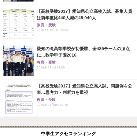
【高校受験2017】愛知県公立高校入試、募集人員
は前年度比440人減の45,040人
教育・受験
2016.11.10 Thu 19:45
愛知の滝高等学校が初優勝、全485チームの頂点
に…数学甲子園2016
教育・受験
2016.9.23 Fri 14:00
【高校受験2017】愛知県公立高入試、問題例を公
表…思考力・判断力を重視
教育・受験
2016.8.24 Wed 12:45
中学生アクセスランキング