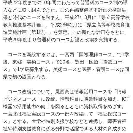
平成22年度までの10年間にわたって普通科のコース制の導
入などに取り組んできた。この再編整備基本計画の検証結
果と時代のニーズを踏まえ、平成27年3月に「県立高等学校
教育推進基本計画」、平成28年2月に「県立高等学校教育推
進実施計画（第1期）」を策定。この新たな計画をもとに、
平成29年度より普通科のコース新設と改編を実施する。
コースを新設するのは、一宮西「国際理解コース」で1学
級、東郷「美術コース」で20名、豊田「医療・看護コー
ス」で1学級募集する。美術コースと医療・看護コースは同
県で初の設置となる。
コース改編について、尾西高は情報活用コースを「情報
ビジネスコース」に改編。情報科目に職業科目を加え、ICT
機器の活用能力の向上を図るとともに資格取得をめざす。
一宮北は福祉実践コースの一部を改編して「福祉探究コー
ス」とする。大学や特別支援学校などと連携し、障害者福
祉や特別支援教育に係る分野で活躍できる人材の育成をめ