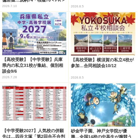
2026.7.10
2026.8.5
【高校受験】【中学受験】兵庫
【高校受験】横須賀の私立4校が
県内の私立31校が集結、個別相
参加…合同相談会10/12
談会9/6
2026.7.28
2026.8.5
【中学受験2027】人気校の併願
砂金甲子園、神戸女学院が優
先は…四谷大塚「第2回合不合判
勝…全国14校の中高生が腕競う