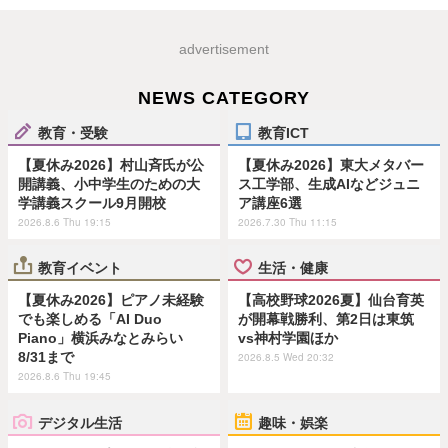
advertisement
NEWS CATEGORY
教育・受験
教育ICT
【夏休み2026】村山斉氏が公
【夏休み2026】東大メタバー
開講義、小中学生のための大
ス工学部、生成AIなどジュニ
学講義スクール9月開校
ア講座6選
2026.8.6 Thu 19:15
2026.7.30 Thu 11:15
教育イベント
生活・健康
【夏休み2026】ピアノ未経験
【高校野球2026夏】仙台育英
でも楽しめる「AI Duo
が開幕戦勝利、第2日は東筑
Piano」横浜みなとみらい
vs神村学園ほか
8/31まで
2026.8.5 Wed 20:32
2026.8.6 Thu 19:45
デジタル生活
趣味・娯楽