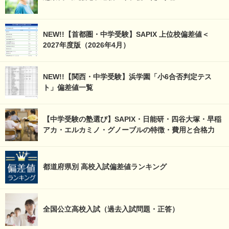
NEW!!【首都圏・中学受験】SAPIX 上位校偏差値＜
2027年度版（2026年4月）
NEW!!【関西・中学受験】浜学園「小6合否判定テス
ト」偏差値一覧
【中学受験の塾選び】SAPIX・日能研・四谷大塚・早稲
アカ・エルカミノ・グノーブルの特徴・費用と合格力
都道府県別 高校入試偏差値ランキング
全国公立高校入試（過去入試問題・正答）