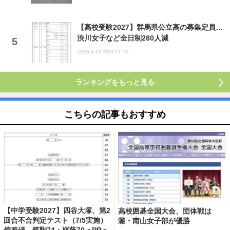
【高校受験2027】群馬県公立高の募集定員…
渋川女子など全日制280人減
2026.6.29 Mon 11:15
ランキングをもっと見る
こちらの記事もおすすめ
【中学受験2027】四谷大塚、第2
高校囲碁全国大会、団体戦は
回合不合判定テスト（7/5実施）
灘・南山女子部が優勝
偏差値…筑駒74・桜蔭70＜PR＞