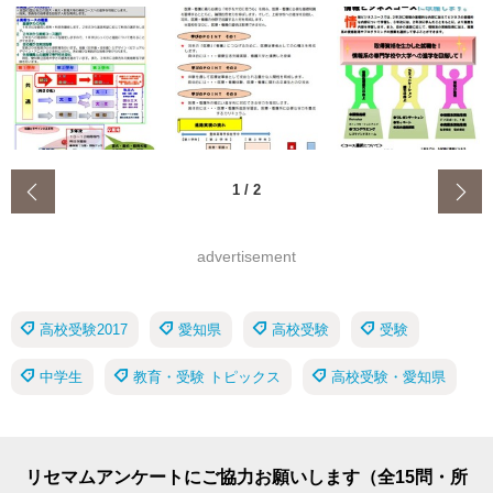
‹
1
/
2
advertisement
高校受験2017
愛知県
高校受験
受験
中学生
教育・受験 トピックス
高校受験・愛知県
リセマムアンケートにご協力お願いします（全15問・所