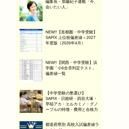
編集長・加藤紀子連載「今、
会いたい人」
NEW!!【首都圏・中学受験】
SAPIX 上位校偏差値＜2027
年度版（2026年4月）
NEW!!【関西・中学受験】浜
学園「小6合否判定テスト」
偏差値一覧
【中学受験の塾選び】
SAPIX・日能研・四谷大塚・
早稲アカ・エルカミノ・グノ
ーブルの特徴・費用と合格力
都道府県別 高校入試偏差値ラ