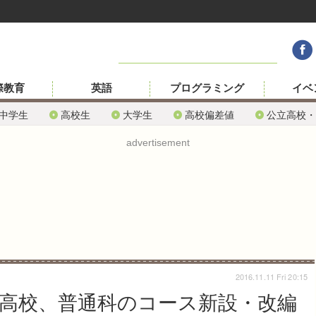
際教育
英語
プログラミング
イベ
中学生
高校生
大学生
高校偏差値
公立高校・
advertisement
2016.11.11 Fri 20:15
立高校、普通科のコース新設・改編