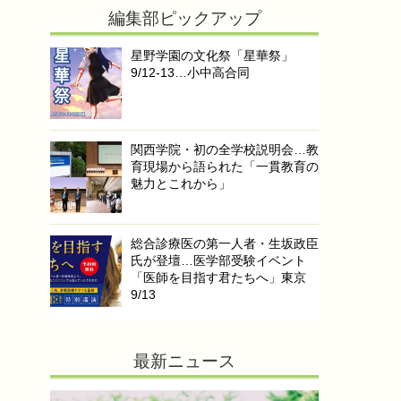
編集部ピックアップ
星野学園の文化祭「星華祭」
9/12-13…小中高合同
関西学院・初の全学校説明会…教
育現場から語られた「一貫教育の
魅力とこれから」
総合診療医の第一人者・生坂政臣
氏が登壇…医学部受験イベント
「医師を目指す君たちへ」東京
9/13
最新ニュース