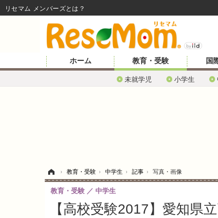
リセマム メンバーズ
ホーム
教育・受験
国
未就学児
小学生
ホーム
›
教育・受験
›
中学生
›
記事
›
写真・画像
教育・受験
中学生
【高校受験2017】愛知県