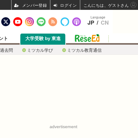
ログイン
こんにちは、ゲストさん
Language
JP
/
CN
ント
大学受験 by 東進
過去問
ミツカル学び
ミツカル教育通信
advertisement