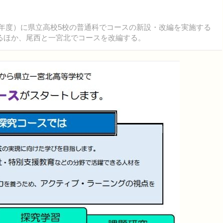
17年度）に県立高校5校の普通科でコースの新設・改編を実施する
るほか、尾西と一宮北でコースを改編する。