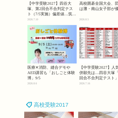
【中学受験2027】四谷大
高校囲碁全国大会、
塚、第2回合不合判定テス
は灘・南山女子部が
ト（7/5実施）偏差値…筑駒
74・桜蔭70＜PR＞
2026.7.10
2026.8.5
医療✕消防、縫合デモや
【中学受験2027】人
AED講習も「おしごと体験
併願先は…四谷大塚「
博」9/5
回合不合判定テスト
2026.8.6
2026.7.16
高校受験2017