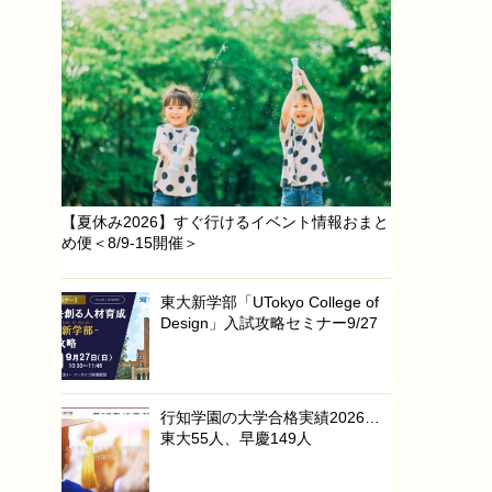
【夏休み2026】すぐ行けるイベント情報おまと
め便＜8/9-15開催＞
東大新学部「UTokyo College of
Design」入試攻略セミナー9/27
行知学園の大学合格実績2026…
東大55人、早慶149人