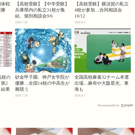
団体戦
【高校受験】【中学受験】
【高校受験】横須賀の私立
優勝
兵庫県内の私立31校が集
4校が参加…合同相談会
結、個別相談会9/6
10/12
2026.7.28
2026.8.5
気校の
砂金甲子園、神戸女学院が
全国高校麻雀32チーム本選
第2
優勝…全国14校の中高生が
出場…麻布や大阪星光、東
」結果
腕競う
海も
2026.7.29
2026.8.5
Recommended by