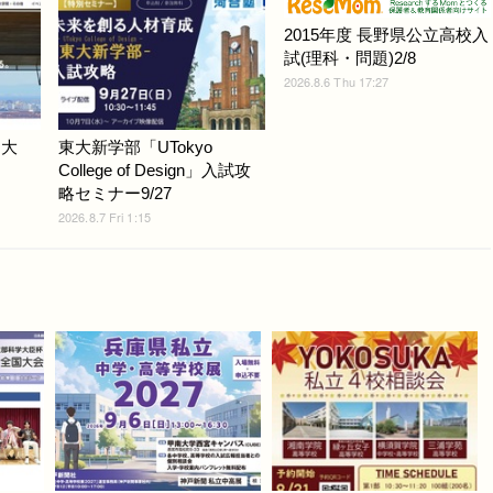
2015年度 長野県公立高校入
試(理科・問題)2/8
2026.8.6 Thu 17:27
戸大
東大新学部「UTokyo
College of Design」入試攻
略セミナー9/27
2026.8.7 Fri 1:15