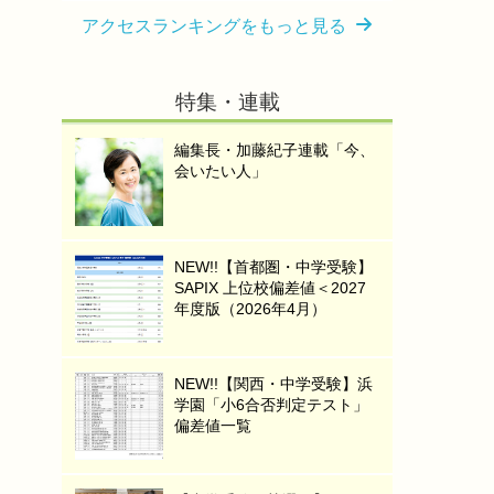
アクセスランキングをもっと見る
特集・連載
編集長・加藤紀子連載「今、
会いたい人」
NEW!!【首都圏・中学受験】
SAPIX 上位校偏差値＜2027
年度版（2026年4月）
NEW!!【関西・中学受験】浜
学園「小6合否判定テスト」
偏差値一覧