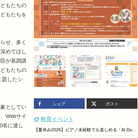
子どもたちの
子どもたちを
らせ、多く
を深めてほし
大臣が基調講
子どもたちの
と題したシ
シェア
ポスト
象としてい
、Webサイ
教育イベント
0名に達し
【夏休み2026】ピアノ未経験でも楽しめる「AI Duo Piano」横浜みなとみらい8/31まで