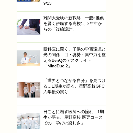
9/13
難関大受験の新戦略…一般×推薦
を賢く併願する高校1、2年生か
らの「複線設計」
眼科医に聞く、子供の学習環境と
光の関係…目・姿勢・集中力を整
えるBenQのデスクライト
「MindDuo 2」
「世界とつながる自分」を見つけ
る…1期生が語る、星野高校GFC
入学後の実り
日ごとに増す医師への憧れ…1期
生が語る、星野高校 医専コース
での「学びの楽しさ」