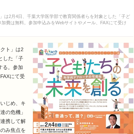
は2月4日、千葉大学医学部で教育関係者らを対象とした「子ど
。参加費は無料。参加申込みをWebサイトやメール、FAXにて受け
クト」は2
とした「子
催する。参加
FAXにて受
いじめ、キ
発達の危機」
が連携して解
にのみ焦点を