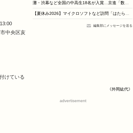
灘・渋幕など全国の中高生18名が入賞…京進「数学解法コンテスト」結果発表
【夏休み2026】マイクロソフトなど訪問「はたらくえすと」8/24-29…大学生対象
3:00
編集部にメッセージを送る
葉市中央区亥
け付けている
《外岡紘代》
advertisement