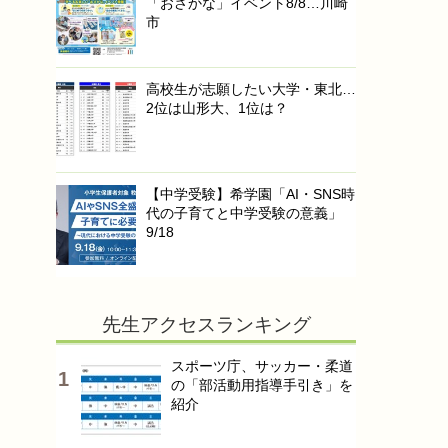
「おさかな」イベント8/8…川崎
市
高校生が志願したい大学・東北…
2位は山形大、1位は？
【中学受験】希学園「AI・SNS時
代の子育てと中学受験の意義」
9/18
先生アクセスランキング
スポーツ庁、サッカー・柔道
の「部活動用指導手引き」を
紹介