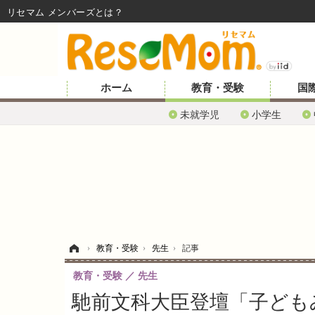
リセマム メンバーズ
ホーム
教育・受験
国
未就学児
小学生
ホーム
›
教育・受験
›
先生
›
記事
教育・受験
先生
馳前文科大臣登壇「子ども